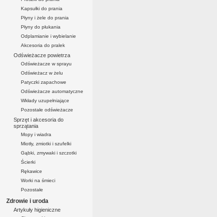
Kapsułki do prania
Płyny i żele do prania
Płyny do płukania
Odplamianie i wybielanie
Akcesoria do pralek
Odświeżacze powietrza
Odświeżacze w sprayu
Odświeżacz w żelu
Patyczki zapachowe
Odświeżacze automatyczne
Wkłady uzupełniające
Pozostałe odświeżacze
Sprzęt i akcesoria do
sprzątania
Mopy i wiadra
Miotły, zmiotki i szufelki
Gąbki, zmywaki i szczotki
Ścierki
Rękawice
Worki na śmieci
Pozostałe
Zdrowie i uroda
Artykuły higieniczne