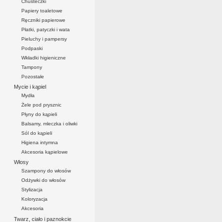
Chusteczki
Papiery toaletowe
Ręczniki papierowe
Płatki, patyczki i wata
Pieluchy i pampersy
Podpaski
Wkładki higieniczne
Tampony
Pozostałe
Mycie i kąpiel
Mydła
Żele pod prysznic
Płyny do kąpieli
Balsamy, mleczka i oliwki
Sól do kąpieli
Higiena intymna
Akcesoria kąpielowe
Włosy
Szampony do włosów
Odżywki do włosów
Stylizacja
Koloryzacja
Akcesoria
Twarz, ciało i paznokcie