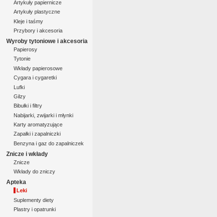
Artykuły papiernicze
Artykuły plastyczne
Kleje i taśmy
Przybory i akcesoria
Wyroby tytoniowe i akcesoria
Papierosy
Tytonie
Wkłady papierosowe
Cygara i cygaretki
Lufki
Gilzy
Bibułki i filtry
Nabijarki, zwijarki i młynki
Karty aromatyzujące
Zapałki i zapalniczki
Benzyna i gaz do zapalniczek
Znicze i wkłady
Znicze
Wkłady do zniczy
Apteka
Leki
Suplementy diety
Plastry i opatrunki