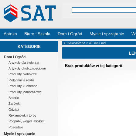
Apteka
Biuro i Szkoła
Dom i Ogród
Mycie i sprzątanie
Wy
STRONA GŁÓWNA
>
APTEKA
> LEKI
KATEGORIE
LE
Dom i Ogród
Artykuły dla zwierząt
Brak produktów w tej kategorii.
Artykuły okolicznościowe
Produkty biobójcze
Pielęgnacja roślin
Produkty kuchenne
Produkty jednorazowe
Baterie
Żarówki
Odzież
Reklamówki i torby
Podpałki, węgiel i brykiet
Pozostałe
Mycie i sprzątanie