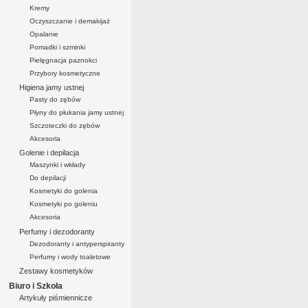
Kremy
Oczyszczanie i demakijaż
Opalanie
Pomadki i szminki
Pielęgnacja paznokci
Przybory kosmetyczne
Higiena jamy ustnej
Pasty do zębów
Płyny do płukania jamy ustnej
Szczoteczki do zębów
Akcesoria
Golenie i depilacja
Maszynki i wkłady
Do depilacji
Kosmetyki do golenia
Kosmetyki po goleniu
Akcesoria
Perfumy i dezodoranty
Dezodoranty i antyperspiranty
Perfumy i wody toaletowe
Zestawy kosmetyków
Biuro i Szkoła
Artykuły piśmiennicze