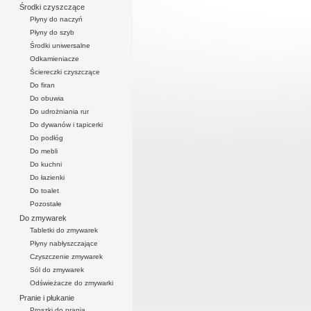
Środki czyszczące
Płyny do naczyń
Płyny do szyb
Środki uniwersalne
Odkamieniacze
Ściereczki czyszczące
Do firan
Do obuwia
Do udrożniania rur
Do dywanów i tapicerki
Do podłóg
Do mebli
Do kuchni
Do łazienki
Do toalet
Pozostałe
Do zmywarek
Tabletki do zmywarek
Płyny nabłyszczające
Czyszczenie zmywarek
Sól do zmywarek
Odświeżacze do zmywarki
Pranie i płukanie
Proszki do prania