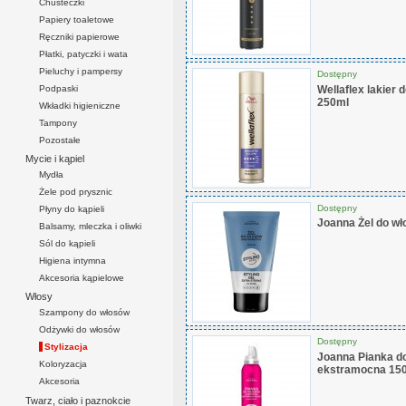
Chusteczki
Papiery toaletowe
Ręczniki papierowe
Płatki, patyczki i wata
Pieluchy i pampersy
Dostępny
Podpaski
Wellaflex lakier
250ml
Wkładki higieniczne
Tampony
Pozostałe
Mycie i kąpiel
Mydła
Żele pod prysznic
Dostępny
Płyny do kąpieli
Joanna Żel do w
Balsamy, mleczka i oliwki
Sól do kąpieli
Higiena intymna
Akcesoria kąpielowe
Włosy
Szampony do włosów
Odżywki do włosów
Dostępny
Stylizacja
Joanna Pianka do
Koloryzacja
ekstramocna 15
Akcesoria
Twarz, ciało i paznokcie