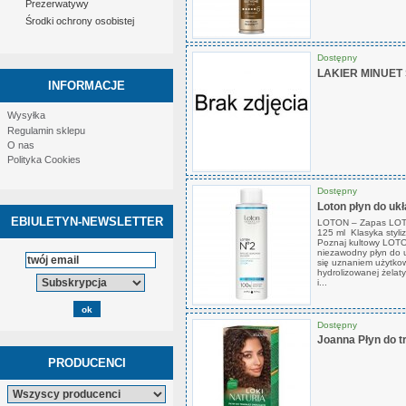
Prezerwatywy
Środki ochrony osobistej
Dostępny
LAKIER MINUET
INFORMACJE
Wysyłka
Regulamin sklepu
O nas
Polityka Cookies
Dostępny
Loton płyn do uk
EBIULETYN-NEWSLETTER
LOTON – Zapas LOTO
125 ml Klasyka styl
Poznaj kultowy LOTO
niezawodny płyn do u
się uznaniem użytko
hydrolizowanej żelaty
i...
Dostępny
Joanna Płyn do t
PRODUCENCI