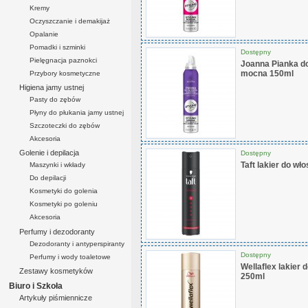
Kremy
Oczyszczanie i demakijaż
Opalanie
Pomadki i szminki
Dostępny
Pielęgnacja paznokci
Joanna Pianka do
mocna 150ml
Przybory kosmetyczne
Higiena jamy ustnej
Pasty do zębów
Płyny do płukania jamy ustnej
Szczoteczki do zębów
Akcesoria
Golenie i depilacja
Dostępny
Taft lakier do w
Maszynki i wkłady
Do depilacji
Kosmetyki do golenia
Kosmetyki po goleniu
Akcesoria
Perfumy i dezodoranty
Dezodoranty i antyperspiranty
Dostępny
Perfumy i wody toaletowe
Wellaflex lakier 
Zestawy kosmetyków
250ml
Biuro i Szkoła
Artykuły piśmiennicze