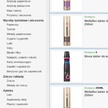
Artykuły papiernicze
Artykuły plastyczne
Kleje i taśmy
Przybory i akcesoria
Dostępny
Wyroby tytoniowe i akcesoria
Wellaflex lakier
250ml
Papierosy
Tytonie
Wkłady papierosowe
Cygara i cygaretki
Lufki
Gilzy
Dostępny
6
Bibułki i filtry
Nivea lakier do 
Nabijarki, zwijarki i młynki
Karty aromatyzujące
Zapałki i zapalniczki
Benzyna i gaz do zapalniczek
Znicze i wkłady
Znicze
Wkłady do zniczy
Dostępny
250ML
Apteka
Wellaflex lakier
Leki
250ml
Suplementy diety
Plastry i opatrunki