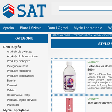
Apteka
Biuro i Szkoła
Dom i Ogród
Mycie i sprzątanie
Wy
STRONA GŁÓWNA
>
ZDROWIE I URODA
>
WŁOSY
> STYLIZA
KATEGORIE
STYLIZ
Dom i Ogród
Artykuły dla zwierząt
Artykuły okolicznościowe
Produkty biobójcze
Dostępny
Loton lakier do 
Pielęgnacja roślin
500ml
Produkty kuchenne
LOTON – Ekstra Mocn
Produkty jednorazowe
(Zapas) 500 ml Trwała
Twoich włosów Ekst
Baterie
to klasyka w najlep
utrwalenie fryzury be
Żarówki
Doskonale sprawdzi s
Odzież
Reklamówki i torby
Dostępny
Podpałki, węgiel i brykiet
Taft lakier do wł
Pozostałe
Mycie i sprzątanie