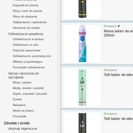
Kapsułki do prania
Płyny i żele do prania
Płyny do płukania
Odplamianie i wybielanie
Dostępny
4
Akcesoria do pralek
Nivea lakier do 
Odświeżacze powietrza
250ml
Odświeżacze w sprayu
Odświeżacz w żelu
Patyczki zapachowe
Odświeżacze automatyczne
Wkłady uzupełniające
Pozostałe odświeżacze
Dostępny
Sprzęt i akcesoria do
Taft lakier do w
sprzątania
Mopy i wiadra
Miotły, zmiotki i szufelki
Gąbki, zmywaki i szczotki
Ścierki
Rękawice
Worki na śmieci
Dostępny
Pozostałe
Taft lakier do w
Zdrowie i uroda
Artykuły higieniczne