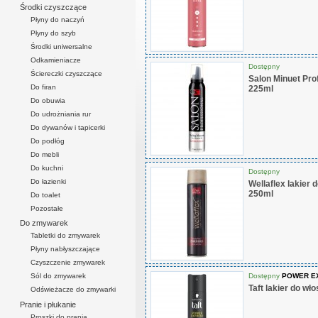
Środki czyszczące
Płyny do naczyń
Płyny do szyb
Środki uniwersalne
Odkamieniacze
Dostępny
Ściereczki czyszczące
Salon Minuet Pro
Do firan
225ml
Do obuwia
Do udrożniania rur
Do dywanów i tapicerki
Do podłóg
Do mebli
Do kuchni
Dostępny
Do łazienki
Wellaflex lakier
250ml
Do toalet
Pozostałe
Do zmywarek
Tabletki do zmywarek
Płyny nabłyszczające
Czyszczenie zmywarek
Dostępny
POWER E
Sól do zmywarek
Taft lakier do w
Odświeżacze do zmywarki
Pranie i płukanie
Proszki do prania