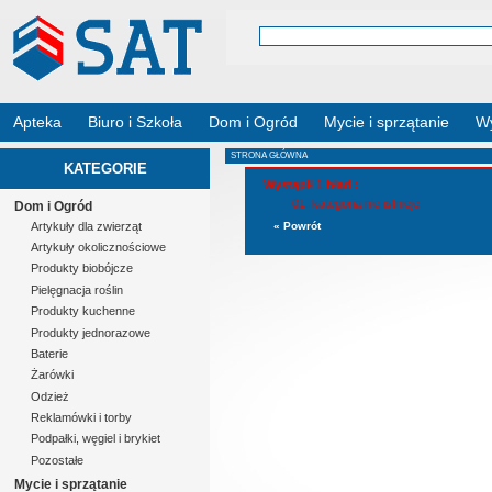
Apteka
Biuro i Szkoła
Dom i Ogród
Mycie i sprzątanie
Wy
STRONA GŁÓWNA
KATEGORIE
Wystąpił 1 błąd :
kategoria nie istnieje
Dom i Ogród
Artykuły dla zwierząt
« Powrót
Artykuły okolicznościowe
Produkty biobójcze
Pielęgnacja roślin
Produkty kuchenne
Produkty jednorazowe
Baterie
Żarówki
Odzież
Reklamówki i torby
Podpałki, węgiel i brykiet
Pozostałe
Mycie i sprzątanie