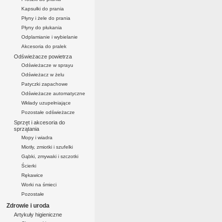
Kapsułki do prania
Płyny i żele do prania
Płyny do płukania
Odplamianie i wybielanie
Akcesoria do pralek
Odświeżacze powietrza
Odświeżacze w sprayu
Odświeżacz w żelu
Patyczki zapachowe
Odświeżacze automatyczne
Wkłady uzupełniające
Pozostałe odświeżacze
Sprzęt i akcesoria do
sprzątania
Mopy i wiadra
Miotły, zmiotki i szufelki
Gąbki, zmywaki i szczotki
Ścierki
Rękawice
Worki na śmieci
Pozostałe
Zdrowie i uroda
Artykuły higieniczne