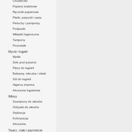
Chusteczki
Papiery toaletowe
Ręczniki papierowe
Płatki, patyczki i wata
Pieluchy i pampersy
Podpaski
Wkładki higieniczne
Tampony
Pozostałe
Mycie i kąpiel
Mydła
Żele pod prysznic
Płyny do kąpieli
Balsamy, mleczka i oliwki
Sól do kąpieli
Higiena intymna
Akcesoria kąpielowe
Włosy
Szampony do włosów
Odżywki do włosów
Stylizacja
Koloryzacja
Akcesoria
Twarz, ciało i paznokcie