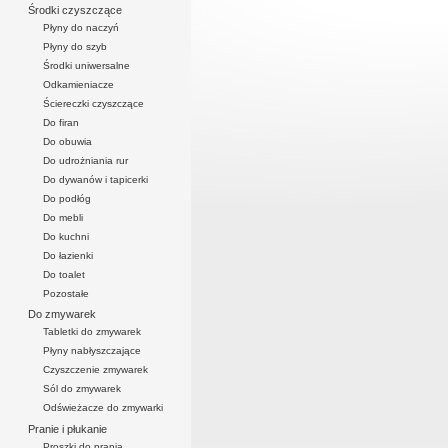
Środki czyszczące
Płyny do naczyń
Płyny do szyb
Środki uniwersalne
Odkamieniacze
Ściereczki czyszczące
Do firan
Do obuwia
Do udrożniania rur
Do dywanów i tapicerki
Do podłóg
Do mebli
Do kuchni
Do łazienki
Do toalet
Pozostałe
Do zmywarek
Tabletki do zmywarek
Płyny nabłyszczające
Czyszczenie zmywarek
Sól do zmywarek
Odświeżacze do zmywarki
Pranie i płukanie
Proszki do prania