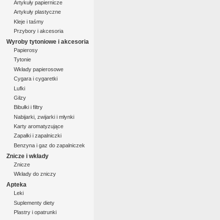
Artykuły papiernicze
Artykuły plastyczne
Kleje i taśmy
Przybory i akcesoria
Wyroby tytoniowe i akcesoria
Papierosy
Tytonie
Wkłady papierosowe
Cygara i cygaretki
Lufki
Gilzy
Bibułki i filtry
Nabijarki, zwijarki i młynki
Karty aromatyzujące
Zapałki i zapalniczki
Benzyna i gaz do zapalniczek
Znicze i wkłady
Znicze
Wkłady do zniczy
Apteka
Leki
Suplementy diety
Plastry i opatrunki