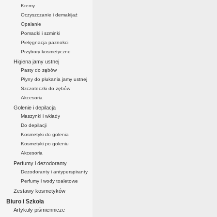
Kremy
Oczyszczanie i demakijaż
Opalanie
Pomadki i szminki
Pielęgnacja paznokci
Przybory kosmetyczne
Higiena jamy ustnej
Pasty do zębów
Płyny do płukania jamy ustnej
Szczoteczki do zębów
Akcesoria
Golenie i depilacja
Maszynki i wkłady
Do depilacji
Kosmetyki do golenia
Kosmetyki po goleniu
Akcesoria
Perfumy i dezodoranty
Dezodoranty i antyperspiranty
Perfumy i wody toaletowe
Zestawy kosmetyków
Biuro i Szkoła
Artykuły piśmiennicze