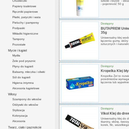
Chusteczki
szkole i biurze - ide
- pojemność 50 g
Papiery toaletowe
Ręczniki papierowe
Płatki, patyczki i wata
Pieluchy i pampersy
Dostępny
Podpaski
BUTAPREM Uniwe
35g
Wkładki higieniczne
Uniwersalny klej wod
Tampony
łączeniu gumy, skóry 
sztucznych i naturaln
Pozostałe
Mycie i kąpiel
Mydła
Żele pod prysznic
Dostępny
Płyny do kąpieli
Kropelka Klej bł
Balsamy, mleczka i oliwki
Kropelka Żel to rozw
Sól do kąpieli
przedmiotów wymagają
łączenia lub wypełni
Higiena intymna
Akcesoria kąpielowe
Włosy
Szampony do włosów
Odżywki do włosów
Dostępny
Stylizacja
Vikol Klej do dr
Koloryzacja
Uniwersalny klej do 
Akcesoria
tkaniny, skórę, tworz
korek, filc, wszelkie
Twarz, ciało i paznokcie