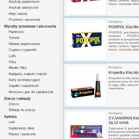
metal, cement, fajans
Artykuły papiernicze
beton, materiały włók
Artykuły plastyczne
Kleje i taśmy
Przybory i akcesoria
Dostępny
Wyroby tytoniowe i akcesoria
POXIPOL Klej Met
Papierosy
POXIPOL jest klejem 
trwałości. - POXIPO
Tytonie
prostym w przygotowa
stosowany do szerokie
Wkłady papierosowe
metal, cement, fajans
beton, materiały włók
Cygara i cygaretki
Lufki
Gilzy
Dostępny
Bibułki i filtry
Kropelka Klej bł
Nabijarki, zwijarki i młynki
Kropelka to klej błys
Karty aromatyzujące
przeznaczony do dro
w ciągu kilku sekund 
Zapałki i zapalniczki
materiałów.
Benzyna i gaz do zapalniczek
Znicze i wkłady
Znicze
Wkłady do zniczy
Dostępny
Apteka
CYJANOPAN Klej 
Leki
2g 12 sztuk
Suplementy diety
Cyjanopan E jest je
bezrozpuszczalnikow
Plastry i opatrunki
bardzo szybkim dział
na gwałtownej polime