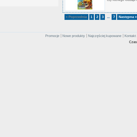
« Poprzednia
1
2
3
7
Następna »
...
Promocje
Nowe produkty
Najczęściej kupowane
Kontakt 
Czas