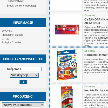
Prezerwatywy
obecnej na łączonych
Cyjanopan E można łą
Środki ochrony osobistej
ceramikę, drewno (ga
oraz...
Dostępny
CYJANOPAN Klej
INFORMACJE
2g 12 sztuk
Cyjanopan ME jest j
bezrozpuszczalnikow
Wysyłka
bardzo szybkim dział
Regulamin sklepu
na gwałtownej polime
obecnej na łączonych
O nas
Cyjanopan ME można 
Polityka Cookies
ceramikę, drewno (ga
oraz...
Dostępny
Bambino Flamast
EBIULETYN-NEWSLETTER
- intensywne kolory 
z odzieży - odporna 
wymagania zasadnicz
Europejskiego i Rad
2009 w sprawie bezp
odpowiednich norm - i
Dostępny
Inspiria Farby a
- farby wodne w post
PRODUCENCI
użycia po zwilżeniu 
dedykowane dzieciom 
malowania pejzaży i 
technikach łączonych
czy różnego rodzaju 