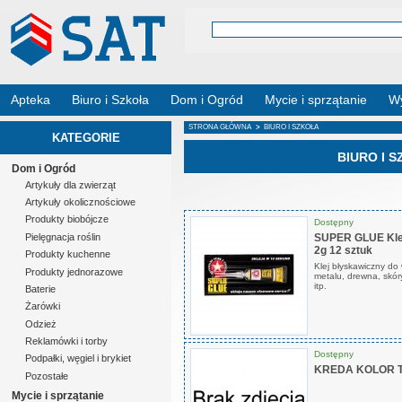
Apteka
Biuro i Szkoła
Dom i Ogród
Mycie i sprzątanie
Wy
STRONA GŁÓWNA
>
BIURO I SZKOŁA
KATEGORIE
BIURO I 
Dom i Ogród
Artykuły dla zwierząt
Artykuły okolicznościowe
Produkty biobójcze
Dostępny
SUPER GLUE Klej
Pielęgnacja roślin
2g 12 sztuk
Produkty kuchenne
Klej błyskawiczny do 
Produkty jednorazowe
metalu, drewna, skóry
itp.
Baterie
Żarówki
Odzież
Reklamówki i torby
Dostępny
Podpałki, węgiel i brykiet
KREDA KOLOR T
Pozostałe
Mycie i sprzątanie