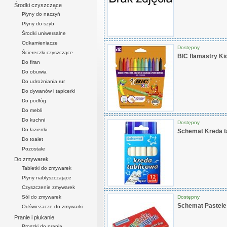
Środki czyszczące
Płyny do naczyń
Płyny do szyb
Środki uniwersalne
Odkamieniacze
Dostępny
Ściereczki czyszczące
BIC flamastry Ki
Do firan
Do obuwia
Do udrożniania rur
Do dywanów i tapicerki
Do podłóg
Do mebli
Do kuchni
Dostępny
Do łazienki
Schemat Kreda ta
Do toalet
Pozostałe
Do zmywarek
Tabletki do zmywarek
Płyny nabłyszczające
Czyszczenie zmywarek
Dostępny
Sól do zmywarek
Schemat Pastele 
Odświeżacze do zmywarki
Pranie i płukanie
Proszki do prania