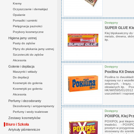
Kremy
Oczyszczanie i demakijaż
Opalanie
Pomadki i szminki
Dostępny
Pielęgnacja paznokci
SUPER GLUE Klej
Przybory kosmetyczne
Klej błyskawiczny do 
metalu, drewna, skóry
Higiena jamy ustnej
itp.
Pasty do zębów
Płyny do płukania jamy ustnej
Szczoteczki do zębów
Akcesoria
Golenie i depilacja
Dostępny
Poxilina Kit Dwu
Maszynki i wkłady
Poxilina to dwuskład
Do depilacji
naprawy rur z wszelk
Kosmetyki do golenia
zelaznych. - brązu. 
ołowianych itp. Poxi
Kosmetyki po goleniu
HK/W/0595/01/2012 
uszczelnień i naprawy
Akcesoria
Perfumy i dezodoranty
Dezodoranty i antyperspiranty
Dostępny
Perfumy i wody toaletowe
POXIPOL Klej Pr
Zestawy kosmetyków
POXIPOL jest klejem 
Biuro i Szkoła
trwałości. - POXIPO
prostym w przygotowa
Artykuły piśmiennicze
stosowany do szerokie