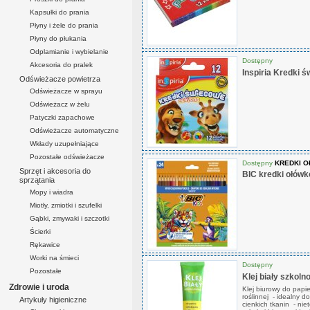
Kapsułki do prania
Płyny i żele do prania
Płyny do płukania
Odplamianie i wybielanie
Dostępny
Akcesoria do pralek
Inspiria Kredki 
Odświeżacze powietrza
Odświeżacze w sprayu
Odświeżacz w żelu
Patyczki zapachowe
Odświeżacze automatyczne
Wkłady uzupełniające
Pozostałe odświeżacze
Dostępny
KREDKI 
Sprzęt i akcesoria do
BIC kredki ołów
sprzątania
Mopy i wiadra
Miotły, zmiotki i szufelki
Gąbki, zmywaki i szczotki
Ścierki
Rękawice
Worki na śmieci
Dostępny
Pozostałe
Klej biały szkoln
Zdrowie i uroda
Klej biurowy do papie
roślinnej - idealny do 
Artykuły higieniczne
cienkich tkanin - nie