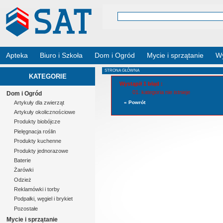
Apteka
Biuro i Szkoła
Dom i Ogród
Mycie i sprzątanie
Wy
STRONA GŁÓWNA
KATEGORIE
Wystąpił 1 błąd :
kategoria nie istnieje
Dom i Ogród
Artykuły dla zwierząt
« Powrót
Artykuły okolicznościowe
Produkty biobójcze
Pielęgnacja roślin
Produkty kuchenne
Produkty jednorazowe
Baterie
Żarówki
Odzież
Reklamówki i torby
Podpałki, węgiel i brykiet
Pozostałe
Mycie i sprzątanie