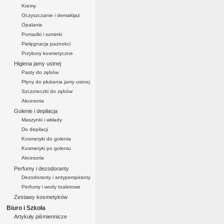
Kremy
Oczyszczanie i demakijaż
Opalanie
Pomadki i szminki
Pielęgnacja paznokci
Przybory kosmetyczne
Higiena jamy ustnej
Pasty do zębów
Płyny do płukania jamy ustnej
Szczoteczki do zębów
Akcesoria
Golenie i depilacja
Maszynki i wkłady
Do depilacji
Kosmetyki do golenia
Kosmetyki po goleniu
Akcesoria
Perfumy i dezodoranty
Dezodoranty i antyperspiranty
Perfumy i wody toaletowe
Zestawy kosmetyków
Biuro i Szkoła
Artykuły piśmiennicze