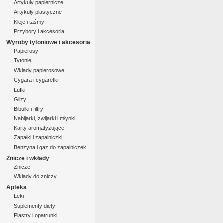
Artykuły papiernicze
Artykuły plastyczne
Kleje i taśmy
Przybory i akcesoria
Wyroby tytoniowe i akcesoria
Papierosy
Tytonie
Wkłady papierosowe
Cygara i cygaretki
Lufki
Gilzy
Bibułki i filtry
Nabijarki, zwijarki i młynki
Karty aromatyzujące
Zapałki i zapalniczki
Benzyna i gaz do zapalniczek
Znicze i wkłady
Znicze
Wkłady do zniczy
Apteka
Leki
Suplementy diety
Plastry i opatrunki