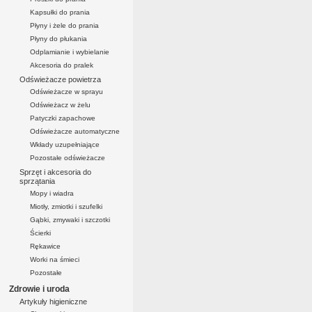
Kapsułki do prania
Płyny i żele do prania
Płyny do płukania
Odplamianie i wybielanie
Akcesoria do pralek
Odświeżacze powietrza
Odświeżacze w sprayu
Odświeżacz w żelu
Patyczki zapachowe
Odświeżacze automatyczne
Wkłady uzupełniające
Pozostałe odświeżacze
Sprzęt i akcesoria do
sprzątania
Mopy i wiadra
Miotły, zmiotki i szufelki
Gąbki, zmywaki i szczotki
Ścierki
Rękawice
Worki na śmieci
Pozostałe
Zdrowie i uroda
Artykuły higieniczne