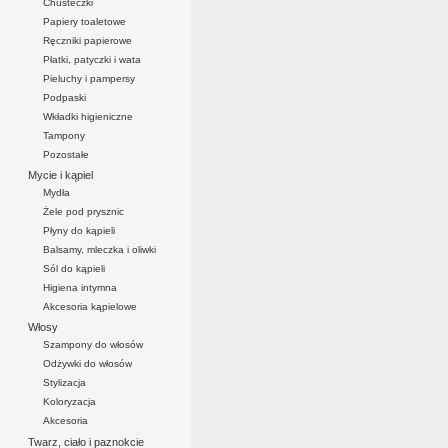
Chusteczki
Papiery toaletowe
Ręczniki papierowe
Płatki, patyczki i wata
Pieluchy i pampersy
Podpaski
Wkładki higieniczne
Tampony
Pozostałe
Mycie i kąpiel
Mydła
Żele pod prysznic
Płyny do kąpieli
Balsamy, mleczka i oliwki
Sól do kąpieli
Higiena intymna
Akcesoria kąpielowe
Włosy
Szampony do włosów
Odżywki do włosów
Stylizacja
Koloryzacja
Akcesoria
Twarz, ciało i paznokcie