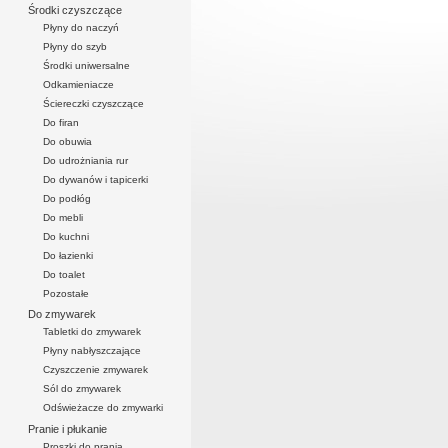
Środki czyszczące
Płyny do naczyń
Płyny do szyb
Środki uniwersalne
Odkamieniacze
Ściereczki czyszczące
Do firan
Do obuwia
Do udrożniania rur
Do dywanów i tapicerki
Do podłóg
Do mebli
Do kuchni
Do łazienki
Do toalet
Pozostałe
Do zmywarek
Tabletki do zmywarek
Płyny nabłyszczające
Czyszczenie zmywarek
Sól do zmywarek
Odświeżacze do zmywarki
Pranie i płukanie
Proszki do prania