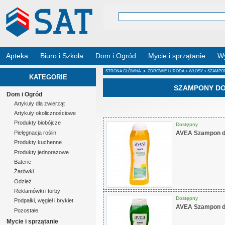
Apteka
Biuro i Szkoła
Dom i Ogród
Mycie i sprzątanie
Wy
STRONA GŁÓWNA
>
ZDROWIE I URODA
>
WŁOSY
> SZAMPO
KATEGORIE
SZAMPONY D
Dom i Ogród
Artykuły dla zwierząt
Artykuły okolicznościowe
Produkty biobójcze
Dostępny
AVEA Szampon d
Pielęgnacja roślin
Produkty kuchenne
Produkty jednorazowe
Baterie
Żarówki
Odzież
Reklamówki i torby
Dostępny
Podpałki, węgiel i brykiet
AVEA Szampon d
Pozostałe
Mycie i sprzątanie