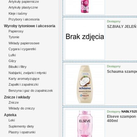
Artykuły papiernicze
Artykuły plastyczne
Kleje i taśmy
Przybory i akcesoria
Dostępny
Wyroby tytoniowe i akcesoria
SZ.BIAŁY JELEŃ
Papierosy
Tytonie
Wkłady papierosowe
Cygara i cygaretki
Lufki
Gilzy
Dostępny
Bibułki i filtry
Schauma szampon
Nabijarki, zwijarki i młynki
Karty aromatyzujące
Zapałki i zapalniczki
Benzyna i gaz do zapalniczek
Znicze i wkłady
Znicze
Wkłady do zniczy
Dostępny
NABŁYSZ
Apteka
Elseve szampon 
Leki
400ml
Suplementy diety
Plastry i opatrunki