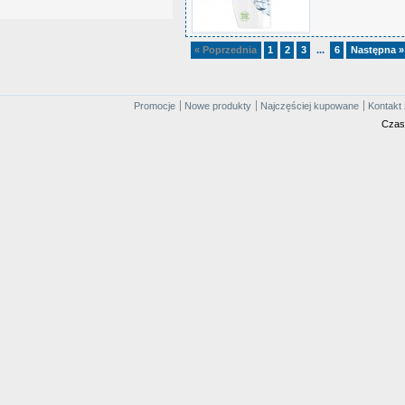
« Poprzednia
1
2
3
6
Następna »
...
Promocje
Nowe produkty
Najczęściej kupowane
Kontakt 
Czas