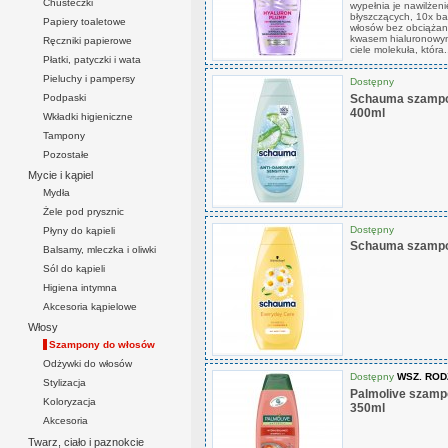
Chusteczki
wypełnia je nawilżen
błyszczących, 10x ba
Papiery toaletowe
włosów bez obciążan
kwasem hialuronowym.
Ręczniki papierowe
ciele molekuła, która.
Płatki, patyczki i wata
Pieluchy i pampersy
Dostępny
Podpaski
Schauma szampon
400ml
Wkładki higieniczne
Tampony
Pozostałe
Mycie i kąpiel
Mydła
Żele pod prysznic
Dostępny
Płyny do kąpieli
Schauma szampo
Balsamy, mleczka i oliwki
Sól do kąpieli
Higiena intymna
Akcesoria kąpielowe
Włosy
Szampony do włosów
Odżywki do włosów
Dostępny
WSZ. RO
Stylizacja
Palmolive szamp
Koloryzacja
350ml
Akcesoria
Twarz, ciało i paznokcie