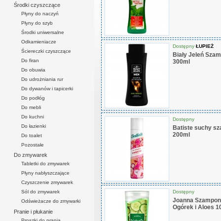
Środki czyszczące
Płyny do naczyń
Płyny do szyb
Środki uniwersalne
Odkamieniacze
Dostępny
ŁUPIEŻ
Ściereczki czyszczące
Biały Jeleń Szam
Do firan
300ml
Do obuwia
Do udrożniania rur
Do dywanów i tapicerki
Do podłóg
Do mebli
Do kuchni
Dostępny
Do łazienki
Batiste suchy s
200ml
Do toalet
Pozostałe
Do zmywarek
Tabletki do zmywarek
Płyny nabłyszczające
Czyszczenie zmywarek
Dostępny
Sól do zmywarek
Joanna Szampon 
Odświeżacze do zmywarki
Ogórek i Aloes 1
Pranie i płukanie
Proszki do prania