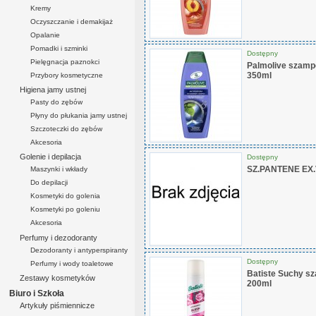
Kremy
Oczyszczanie i demakijaż
Opalanie
Pomadki i szminki
Dostępny
Pielęgnacja paznokci
Palmolive szamp
350ml
Przybory kosmetyczne
Higiena jamy ustnej
Pasty do zębów
Płyny do płukania jamy ustnej
Szczoteczki do zębów
Akcesoria
Golenie i depilacja
Dostępny
SZ.PANTENE EX
Maszynki i wkłady
Do depilacji
Kosmetyki do golenia
Kosmetyki po goleniu
Akcesoria
Perfumy i dezodoranty
Dezodoranty i antyperspiranty
Dostępny
Perfumy i wody toaletowe
Batiste Suchy s
Zestawy kosmetyków
200ml
Biuro i Szkoła
Artykuły piśmiennicze