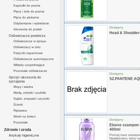
Kapsułki do prania
Płyny i żele do prania
Płyny do płukania
Odplamianie i wybielanie
Dostępny
Akcesoria do pralek
Head & Shoulder
Odświeżacze powietrza
Odświeżacze w sprayu
Odświeżacz w żelu
Patyczki zapachowe
Odświeżacze automatyczne
Wkłady uzupełniające
Pozostałe odświeżacze
Dostępny
Sprzęt i akcesoria do
SZ.PANTENE AQ
sprzątania
Mopy i wiadra
Miotły, zmiotki i szufelki
Gąbki, zmywaki i szczotki
Ścierki
Rękawice
Worki na śmieci
Dostępny
Pozostałe
Elseve szampon 
400ml
Zdrowie i uroda
Poznaj nasz szampon
Artykuły higieniczne
Nawilżeniem, który n