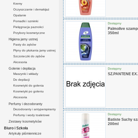
Kremy
Oczyszczanie i demakijaż
Opalanie
Pomadki i szminki
Dostępny
Pielęgnacja paznokci
Palmolive szamp
350ml
Przybory kosmetyczne
Higiena jamy ustnej
Pasty do zębów
Płyny do płukania jamy ustnej
Szczoteczki do zębów
Akcesoria
Golenie i depilacja
Dostępny
SZ.PANTENE EX
Maszynki i wkłady
Do depilacji
Kosmetyki do golenia
Kosmetyki po goleniu
Akcesoria
Perfumy i dezodoranty
Dezodoranty i antyperspiranty
Dostępny
Perfumy i wody toaletowe
Batiste Suchy s
Zestawy kosmetyków
200ml
Biuro i Szkoła
Artykuły piśmiennicze