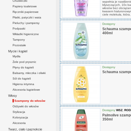
Chusteczki
wypełnia je nawilżen
błyszczących, 10x ba
Papiery toaletowe
włosów bez obciążan
kwasem hialuronowym.
Ręczniki papierowe
ciele molekuła, która.
Płatki, patyczki i wata
Pieluchy i pampersy
Dostępny
Podpaski
Schauma szampon
400ml
Wkładki higieniczne
Tampony
Pozostałe
Mycie i kąpiel
Mydła
Żele pod prysznic
Dostępny
Płyny do kąpieli
Schauma szampo
Balsamy, mleczka i oliwki
Sól do kąpieli
Higiena intymna
Akcesoria kąpielowe
Włosy
Szampony do włosów
Odżywki do włosów
Dostępny
WSZ. RO
Stylizacja
Palmolive szamp
Koloryzacja
350ml
Akcesoria
Twarz, ciało i paznokcie