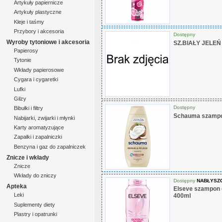
Artykuły papiernicze
Artykuły plastyczne
Kleje i taśmy
Przybory i akcesoria
Dostępny
Wyroby tytoniowe i akcesoria
SZ.BIAŁY JELEŃ
Papierosy
Tytonie
Wkłady papierosowe
Cygara i cygaretki
Lufki
Gilzy
Dostępny
Bibułki i filtry
Schauma szampon
Nabijarki, zwijarki i młynki
Karty aromatyzujące
Zapałki i zapalniczki
Benzyna i gaz do zapalniczek
Znicze i wkłady
Znicze
Wkłady do zniczy
Dostępny
NABŁYSZ
Apteka
Elseve szampon 
Leki
400ml
Suplementy diety
Plastry i opatrunki