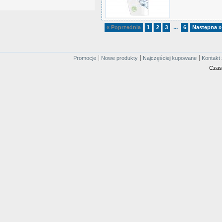
« Poprzednia
1
2
3
6
Następna »
...
Promocje
Nowe produkty
Najczęściej kupowane
Kontakt 
Czas