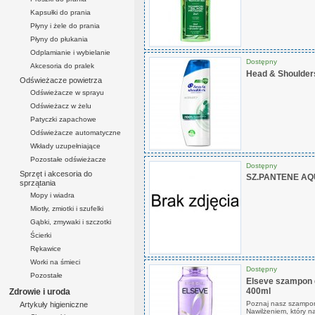
Kapsułki do prania
Płyny i żele do prania
Płyny do płukania
Odplamianie i wybielanie
Dostępny
Akcesoria do pralek
Head & Shoulder
Odświeżacze powietrza
Odświeżacze w sprayu
Odświeżacz w żelu
Patyczki zapachowe
Odświeżacze automatyczne
Wkłady uzupełniające
Pozostałe odświeżacze
Dostępny
Sprzęt i akcesoria do
SZ.PANTENE AQ
sprzątania
Mopy i wiadra
Miotły, zmiotki i szufelki
Gąbki, zmywaki i szczotki
Ścierki
Rękawice
Worki na śmieci
Dostępny
Pozostałe
Elseve szampon 
400ml
Zdrowie i uroda
Poznaj nasz szampon
Artykuły higieniczne
Nawilżeniem, który n