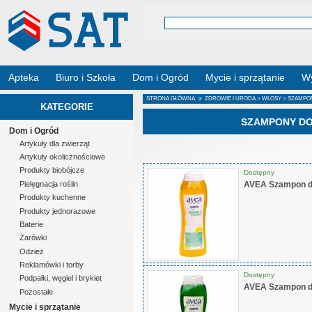
Apteka
Biuro i Szkoła
Dom i Ogród
Mycie i sprzątanie
Wy
STRONA GŁÓWNA
>
ZDROWIE I URODA
>
WŁOSY
> SZAMPO
KATEGORIE
SZAMPONY D
Dom i Ogród
Artykuły dla zwierząt
Artykuły okolicznościowe
Produkty biobójcze
Dostępny
AVEA Szampon d
Pielęgnacja roślin
Produkty kuchenne
Produkty jednorazowe
Baterie
Żarówki
Odzież
Reklamówki i torby
Dostępny
Podpałki, węgiel i brykiet
AVEA Szampon d
Pozostałe
Mycie i sprzątanie