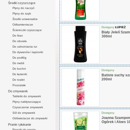
Środki czyszczące
Płyny do naczyń
Płyny do szyb
Środki uniwersalne
Odkamieniacze
Dostępny
ŁUPIEŻ
Ściereczki czyszczące
Biały Jeleń Szam
Do firan
300ml
Do obuwia
Do udrożniania rur
Do dywanów i tapicerki
Do podłóg
Do mebli
Do kuchni
Dostępny
Do łazienki
Batiste suchy s
200ml
Do toalet
Pozostałe
Do zmywarek
Tabletki do zmywarek
Płyny nabłyszczające
Czyszczenie zmywarek
Dostępny
Sól do zmywarek
Joanna Szampon 
Odświeżacze do zmywarki
Ogórek i Aloes 1
Pranie i płukanie
Proszki do prania