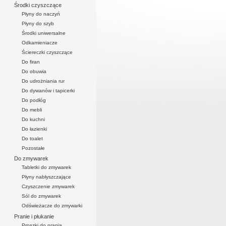
Środki czyszczące
Płyny do naczyń
Płyny do szyb
Środki uniwersalne
Odkamieniacze
Ściereczki czyszczące
Do firan
Do obuwia
Do udrożniania rur
Do dywanów i tapicerki
Do podłóg
Do mebli
Do kuchni
Do łazienki
Do toalet
Pozostałe
Do zmywarek
Tabletki do zmywarek
Płyny nabłyszczające
Czyszczenie zmywarek
Sól do zmywarek
Odświeżacze do zmywarki
Pranie i płukanie
Proszki do prania