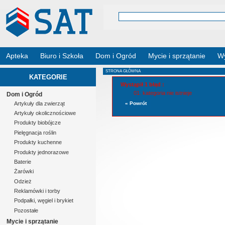
Apteka
Biuro i Szkoła
Dom i Ogród
Mycie i sprzątanie
Wy
STRONA GŁÓWNA
KATEGORIE
Wystąpił 1 błąd :
kategoria nie istnieje
Dom i Ogród
Artykuły dla zwierząt
« Powrót
Artykuły okolicznościowe
Produkty biobójcze
Pielęgnacja roślin
Produkty kuchenne
Produkty jednorazowe
Baterie
Żarówki
Odzież
Reklamówki i torby
Podpałki, węgiel i brykiet
Pozostałe
Mycie i sprzątanie