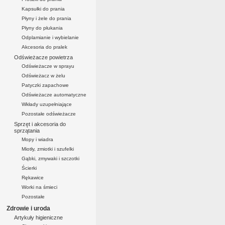
Kapsułki do prania
Płyny i żele do prania
Płyny do płukania
Odplamianie i wybielanie
Akcesoria do pralek
Odświeżacze powietrza
Odświeżacze w sprayu
Odświeżacz w żelu
Patyczki zapachowe
Odświeżacze automatyczne
Wkłady uzupełniające
Pozostałe odświeżacze
Sprzęt i akcesoria do
sprzątania
Mopy i wiadra
Miotły, zmiotki i szufelki
Gąbki, zmywaki i szczotki
Ścierki
Rękawice
Worki na śmieci
Pozostałe
Zdrowie i uroda
Artykuły higieniczne