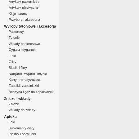
Artykuły papiernicze
Artykuły plastyczne
Kleje i taśmy
Przybory i akcesoria
Wyroby tytoniowe i akcesoria
Papierosy
Tytonie
Wkłady papierosowe
Cygara i cygaretki
Lufki
Gilzy
Bibułki i filtry
Nabijarki, zwijarki i młynki
Karty aromatyzujące
Zapałki i zapalniczki
Benzyna i gaz do zapalniczek
Znicze i wkłady
Znicze
Wkłady do zniczy
Apteka
Leki
Suplementy diety
Plastry i opatrunki