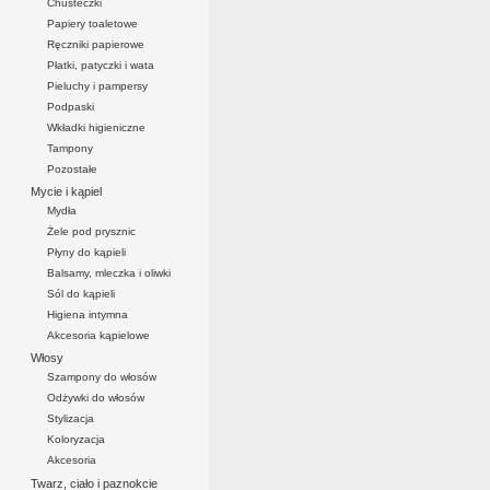
Chusteczki
Papiery toaletowe
Ręczniki papierowe
Płatki, patyczki i wata
Pieluchy i pampersy
Podpaski
Wkładki higieniczne
Tampony
Pozostałe
Mycie i kąpiel
Mydła
Żele pod prysznic
Płyny do kąpieli
Balsamy, mleczka i oliwki
Sól do kąpieli
Higiena intymna
Akcesoria kąpielowe
Włosy
Szampony do włosów
Odżywki do włosów
Stylizacja
Koloryzacja
Akcesoria
Twarz, ciało i paznokcie