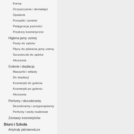
Kremy
Oczyszczanie i demakijaż
Opalanie
Pomadki i szminki
Pielęgnacja paznokci
Przybory kosmetyczne
Higiena jamy ustnej
Pasty do zębów
Płyny do płukania jamy ustnej
Szczoteczki do zębów
Akcesoria
Golenie i depilacja
Maszynki i wkłady
Do depilacji
Kosmetyki do golenia
Kosmetyki po goleniu
Akcesoria
Perfumy i dezodoranty
Dezodoranty i antyperspiranty
Perfumy i wody toaletowe
Zestawy kosmetyków
Biuro i Szkoła
Artykuły piśmiennicze