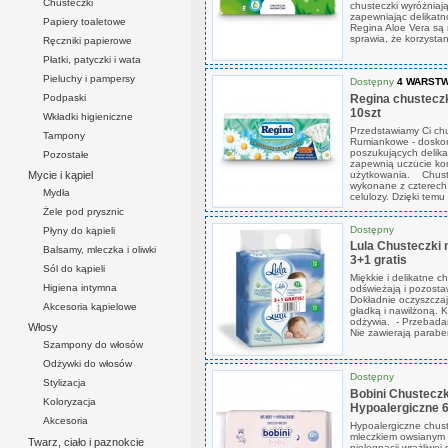
Chusteczki
chusteczki wyróżniaj
zapewniając delikatn
Papiery toaletowe
Regina Aloe Vera są n
sprawia, że korzystani
Ręczniki papierowe
Płatki, patyczki i wata
Pieluchy i pampersy
Dostępny
4 WARST
Podpaski
Regina chusteczk
10szt
Wkładki higieniczne
Przedstawiamy Ci chu
Tampony
Rumiankowe - doskon
poszukujących delika
Pozostałe
zapewnią uczucie ko
Mycie i kąpiel
użytkowania. Chuste
wykonane z czterech 
Mydła
celulozy. Dzięki temu 
Żele pod prysznic
Dostępny
Płyny do kąpieli
Lula Chusteczki 
Balsamy, mleczka i oliwki
3+1 gratis
Sól do kąpieli
Miękkie i delikatne c
Higiena intymna
odświeżają i pozosta
Dokładnie oczyszczaj
Akcesoria kąpielowe
gładką i nawilżoną. 
odżywia. - Przebadan
Włosy
Nie zawierają paraben
Szampony do włosów
Odżywki do włosów
Dostępny
Stylizacja
Bobini Chusteczk
Koloryzacja
Hypoalergiczne 6
Akcesoria
Hypoalergiczne chust
mleczkiem owsianym 
Twarz, ciało i paznokcie
pielęgnacji wrażliwej 