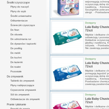
wspomagają ochronę i
Środki czyszczące
oczyszczają skórę dz
Płyny do naczyń
nawilżoną. - Kremowa
Szczególnie polecane 
Płyny do szyb
alergii. - Przebadane
Środki uniwersalne
Odkamieniacze
Dostępny
Ściereczki czyszczące
Lula Baby Chuste
Do firan
72szt
Do obuwia
Miękkie i delikatne c
odświeżają i pozosta
Do udrożniania rur
Dokładnie oczyszczaj
gładką i nawilżoną. 
Do dywanów i tapicerki
odżywia. - Przebadan
Nie zawierają paraben
Do podłóg
Do mebli
Do kuchni
Dostępny
Do łazienki
Lula Baby Chuste
72szt
Do toalet
Miękkie i delikatne 
Pozostałe
pomagają łagodzić po
oczyszczają skórę dz
Do zmywarek
nawilżoną. - Kremowa
Tabletki do zmywarek
Przebadane chemiczni
zawierają parabenów.
Płyny nabłyszczające
Czyszczenie zmywarek
Dostępny
Sól do zmywarek
Lula Baby Chuste
Odświeżacze do zmywarki
72szt
Pranie i płukanie
Miękkie i delikatne c
Proszki do prania