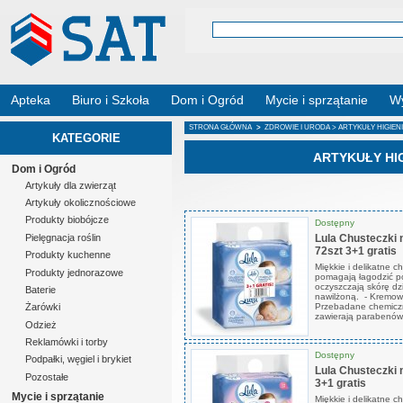
Apteka
Biuro i Szkoła
Dom i Ogród
Mycie i sprzątanie
Wy
STRONA GŁÓWNA
>
ZDROWIE I URODA
> ARTYKUŁY HIGIEN
KATEGORIE
ARTYKUŁY HI
Dom i Ogród
Artykuły dla zwierząt
Artykuły okolicznościowe
Produkty biobójcze
Dostępny
Lula Chusteczki 
Pielęgnacja roślin
72szt 3+1 gratis
Produkty kuchenne
Miękkie i delikatne 
Produkty jednorazowe
pomagają łagodzić po
oczyszczają skórę dz
Baterie
nawilżoną. - Kremowa
Przebadane chemiczni
Żarówki
zawierają parabenów.
Odzież
Reklamówki i torby
Dostępny
Podpałki, węgiel i brykiet
Lula Chusteczki 
Pozostałe
3+1 gratis
Mycie i sprzątanie
Miękkie i delikatne c