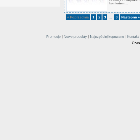
komfortem,...
« Poprzednia
1
2
3
8
Następna »
...
Promocje
Nowe produkty
Najczęściej kupowane
Kontakt 
Czas