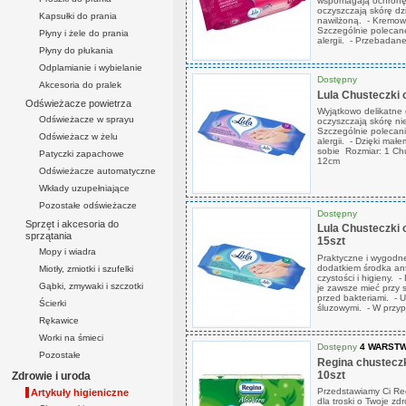
wspomagają ochronę i
oczyszczają skórę dz
Kapsułki do prania
nawilżoną. - Kremowa
Szczególnie polecane 
Płyny i żele do prania
alergii. - Przebadane
Płyny do płukania
Odplamianie i wybielanie
Dostępny
Akcesoria do pralek
Lula Chusteczki 
Odświeżacze powietrza
Wyjątkowo delikatne 
Odświeżacze w sprayu
oczyszczają skórę ni
Szczególnie polecanie
Odświeżacz w żelu
alergii. - Dzięki ma
sobie Rozmiar: 1 Ch
Patyczki zapachowe
12cm
Odświeżacze automatyczne
Wkłady uzupełniające
Pozostałe odświeżacze
Dostępny
Sprzęt i akcesoria do
Lula Chusteczki 
sprzątania
15szt
Mopy i wiadra
Praktyczne i wygodne
dodatkiem środka an
Miotły, zmiotki i szufelki
czystości i higieny.
Gąbki, zmywaki i szczotki
je zawsze mieć przy s
przed bakteriami. - U
Ścierki
śluzowymi. - W przyp
Rękawice
Worki na śmieci
Dostępny
4 WARST
Pozostałe
Regina chusteczk
10szt
Zdrowie i uroda
Przedstawiamy Ci Reg
Artykuły higieniczne
dla troski o Twoje zd