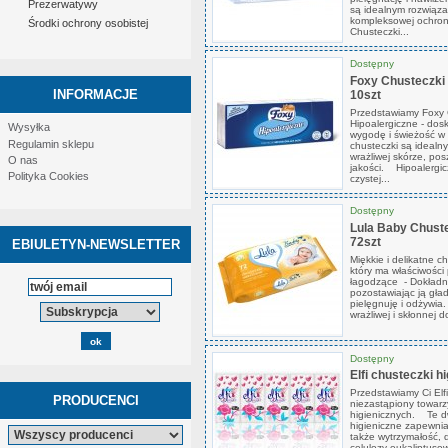
Prezerwatywy
są idealnym rozwiąz
kompleksowej ochron
Środki ochrony osobistej
Chusteczki...
Dostępny
Foxy Chusteczki 
INFORMACJE
10szt
Przedstawiamy Foxy 
Hipoalergiczne - dosk
Wysyłka
wygodę i świeżość w k
Regulamin sklepu
chusteczki są idealn
wrażliwej skórze, po
O nas
jakości. Hipoalergic
Polityka Cookies
czystej...
Dostępny
Lula Baby Chuste
72szt
EBIULETYN-NEWSLETTER
Miękkie i delikatne c
który ma właściwości 
łagodzące - Dokładni
pozostawiając ją gła
pielęgnuję i odżywia
wrażliwej i skłonnej do
Dostępny
Elfi chusteczki h
Przedstawiamy Ci Elfi
PRODUCENCI
niezastąpiony towar
higienicznych. Te d
higieniczne zapewniaj
także wytrzymałość, d
celulozy eukaliptusow