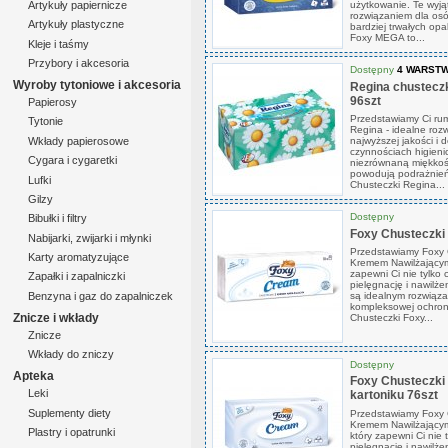
użytkowanie. Te wyją
Artykuły papiernicze
rozwiązaniem dla osó
Artykuły plastyczne
bardziej trwałych o
Foxy MEGA to...
Kleje i taśmy
Przybory i akcesoria
Dostępny
4 WARST
Wyroby tytoniowe i akcesoria
Regina chusteczk
96szt
Papierosy
Przedstawiamy Ci rum
Tytonie
Regina - idealne roz
Wkłady papierosowe
najwyższej jakości i 
czynnościach higien
Cygara i cygaretki
niezrównaną miękkość
powodują podrażnień
Lufki
Chusteczki Regina...
Gilzy
Dostępny
Bibułki i filtry
Foxy Chusteczki 
Nabijarki, zwijarki i młynki
Przedstawiamy Foxy 
Karty aromatyzujące
Kremem Nawilżającym 
zapewni Ci nie tylko
Zapałki i zapalniczki
pielęgnację i nawilże
Benzyna i gaz do zapalniczek
są idealnym rozwiąz
kompleksowej ochrony
Znicze i wkłady
Chusteczki Foxy...
Znicze
Wkłady do zniczy
Dostępny
Apteka
Foxy Chusteczki
Leki
kartoniku 76szt
Suplementy diety
Przedstawiamy Foxy 
Kremem Nawilżającym
Plastry i opatrunki
który zapewni Ci nie 
pielęgnację i nawilże