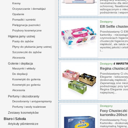
neutralnemu dla skóry
Kremy
ochronnej. Nawilżon
Oczyszczanie i demakijaż
wzbogaconym o mlecz
podrażnienia i wspo
Opalanie
Pomadki i szminki
Dostępny
Pielęgnacja paznokci
Elfi Selfie chust
Przybory kosmetyczne
Przedstawiamy Ci Elfi
kartoniku - niezastą
Higiena jamy ustnej
czynnościach higie
chusteczki higieniczn
Pasty do zębów
miękkość, ale także 
Płyny do płukania jamy ustnej
wysokiej jakości celu
i...
Szczoteczki do zębów
Akcesoria
Golenie i depilacja
Dostępny
4 WARST
Regina chusteczk
Maszynki i wkłady
Przedstawiamy Ci chu
Do depilacji
Elegante - luksusowy 
Kosmetyki do golenia
doskonałą miękkość, 
Zapewniają one niez
Kosmetyki po goleniu
podrażniając przy ty
Regina Elegante zost
Akcesoria
najwyższej...
Perfumy i dezodoranty
Dezodoranty i antyperspiranty
Dostępny
Perfumy i wody toaletowe
Foxy Chusteczki 
Zestawy kosmetyków
kartoniku 200szt
Biuro i Szkoła
Przedstawiamy Foxy 
Kartoniku - doskonały
Artykuły piśmiennicze
maksymalną higienę, 