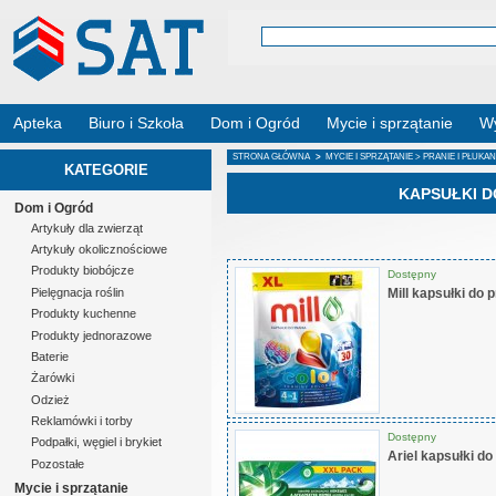
Apteka
Biuro i Szkoła
Dom i Ogród
Mycie i sprzątanie
Wy
STRONA GŁÓWNA
>
MYCIE I SPRZĄTANIE
>
PRANIE I PŁUKAN
KATEGORIE
KAPSUŁKI D
Dom i Ogród
Artykuły dla zwierząt
Artykuły okolicznościowe
Produkty biobójcze
Dostępny
Mill kapsułki do 
Pielęgnacja roślin
Produkty kuchenne
Produkty jednorazowe
Baterie
Żarówki
Odzież
Reklamówki i torby
Dostępny
Podpałki, węgiel i brykiet
Ariel kapsułki do
Pozostałe
Mycie i sprzątanie