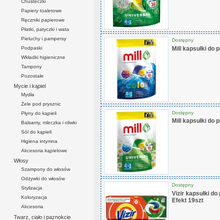
Chusteczki
Papiery toaletowe
Ręczniki papierowe
Płatki, patyczki i wata
Pieluchy i pampersy
Dostępny
Podpaski
Mill kapsułki do 
Wkładki higieniczne
Tampony
Pozostałe
Mycie i kąpiel
Mydła
Żele pod prysznic
Dostępny
Płyny do kąpieli
Mill kapsułki do 
Balsamy, mleczka i oliwki
Sól do kąpieli
Higiena intymna
Akcesoria kąpielowe
Włosy
Szampony do włosów
Odżywki do włosów
Dostępny
Stylizacja
Vizir kapsułki do
Koloryzacja
Efekt 19szt
Akcesoria
Twarz, ciało i paznokcie