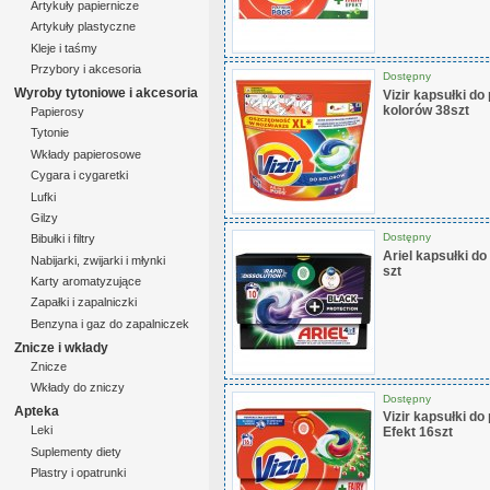
Artykuły papiernicze
Artykuły plastyczne
Kleje i taśmy
Przybory i akcesoria
Dostępny
Wyroby tytoniowe i akcesoria
Vizir kapsułki do 
kolorów 38szt
Papierosy
Tytonie
Wkłady papierosowe
Cygara i cygaretki
Lufki
Gilzy
Dostępny
Bibułki i filtry
Ariel kapsułki do
Nabijarki, zwijarki i młynki
szt
Karty aromatyzujące
Zapałki i zapalniczki
Benzyna i gaz do zapalniczek
Znicze i wkłady
Znicze
Wkłady do zniczy
Dostępny
Apteka
Vizir kapsułki do
Leki
Efekt 16szt
Suplementy diety
Plastry i opatrunki