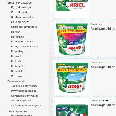
Środki czyszczące
Płyny do naczyń
Płyny do szyb
Środki uniwersalne
Odkamieniacze
Dostępny
Ściereczki czyszczące
Ariel kapsułki do
Do firan
Do obuwia
Do udrożniania rur
Do dywanów i tapicerki
Do podłóg
Do mebli
Do kuchni
Dostępny
Do łazienki
Ariel kapsułki do
Do toalet
Pozostałe
Do zmywarek
Tabletki do zmywarek
Płyny nabłyszczające
Czyszczenie zmywarek
Dostępny
BIEL
Sól do zmywarek
Ariel kapsułki do 
Odświeżacze do zmywarki
Pranie i płukanie
Proszki do prania