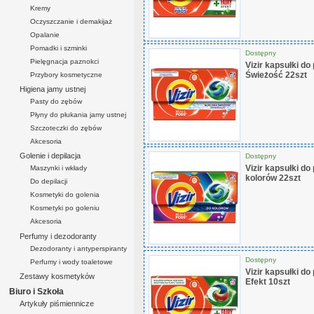
Kremy
Oczyszczanie i demakijaż
Opalanie
Pomadki i szminki
Dostępny
Pielęgnacja paznokci
Vizir kapsułki do 
Świeżość 22szt
Przybory kosmetyczne
Higiena jamy ustnej
Pasty do zębów
Płyny do płukania jamy ustnej
Szczoteczki do zębów
Akcesoria
Golenie i depilacja
Dostępny
Vizir kapsułki do 
Maszynki i wkłady
kolorów 22szt
Do depilacji
Kosmetyki do golenia
Kosmetyki po goleniu
Akcesoria
Perfumy i dezodoranty
Dezodoranty i antyperspiranty
Dostępny
Perfumy i wody toaletowe
Vizir kapsułki do
Zestawy kosmetyków
Efekt 10szt
Biuro i Szkoła
Artykuły piśmiennicze