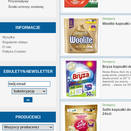
Prezerwatywy
Środki ochrony osobistej
Dostępny
Woolite kapsułki
INFORMACJE
Wysyłka
Regulamin sklepu
O nas
Polityka Cookies
Dostępny
Bryza kapsułki do
EBIULETYN-NEWSLETTER
Nowa Bryza 4w1 do p
połączenie czterech 
skuteczność w 30° C 
świeżość po praniu -
plamy - zapas na 50
Dostępny
Sofin kapsułki do
24szt
PRODUCENCI