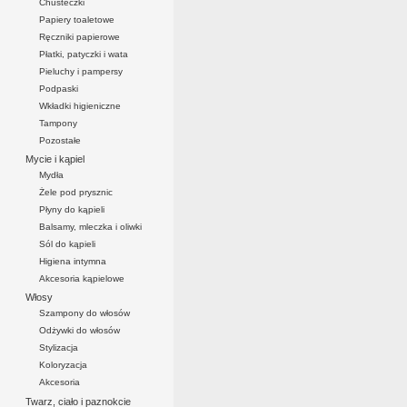
Chusteczki
Papiery toaletowe
Ręczniki papierowe
Płatki, patyczki i wata
Pieluchy i pampersy
Podpaski
Wkładki higieniczne
Tampony
Pozostałe
Mycie i kąpiel
Mydła
Żele pod prysznic
Płyny do kąpieli
Balsamy, mleczka i oliwki
Sól do kąpieli
Higiena intymna
Akcesoria kąpielowe
Włosy
Szampony do włosów
Odżywki do włosów
Stylizacja
Koloryzacja
Akcesoria
Twarz, ciało i paznokcie