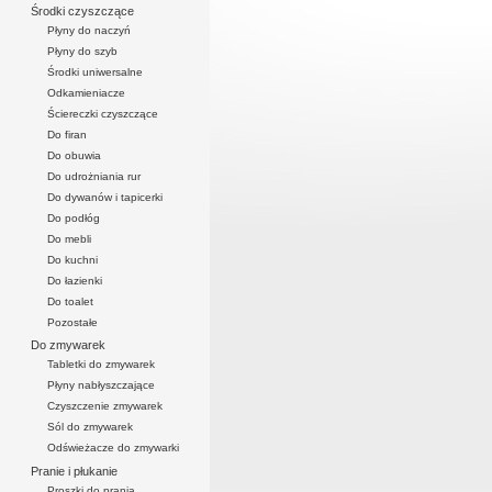
Środki czyszczące
Płyny do naczyń
Płyny do szyb
Środki uniwersalne
Odkamieniacze
Ściereczki czyszczące
Do firan
Do obuwia
Do udrożniania rur
Do dywanów i tapicerki
Do podłóg
Do mebli
Do kuchni
Do łazienki
Do toalet
Pozostałe
Do zmywarek
Tabletki do zmywarek
Płyny nabłyszczające
Czyszczenie zmywarek
Sól do zmywarek
Odświeżacze do zmywarki
Pranie i płukanie
Proszki do prania