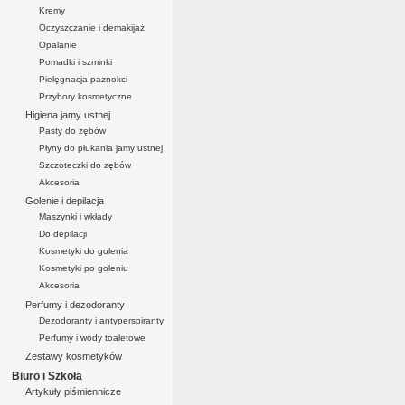
Kremy
Oczyszczanie i demakijaż
Opalanie
Pomadki i szminki
Pielęgnacja paznokci
Przybory kosmetyczne
Higiena jamy ustnej
Pasty do zębów
Płyny do płukania jamy ustnej
Szczoteczki do zębów
Akcesoria
Golenie i depilacja
Maszynki i wkłady
Do depilacji
Kosmetyki do golenia
Kosmetyki po goleniu
Akcesoria
Perfumy i dezodoranty
Dezodoranty i antyperspiranty
Perfumy i wody toaletowe
Zestawy kosmetyków
Biuro i Szkoła
Artykuły piśmiennicze