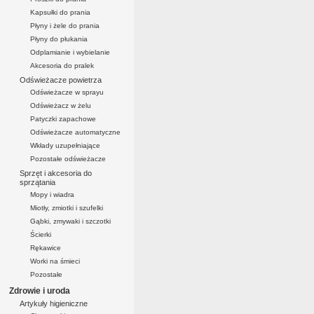
Kapsułki do prania
Płyny i żele do prania
Płyny do płukania
Odplamianie i wybielanie
Akcesoria do pralek
Odświeżacze powietrza
Odświeżacze w sprayu
Odświeżacz w żelu
Patyczki zapachowe
Odświeżacze automatyczne
Wkłady uzupełniające
Pozostałe odświeżacze
Sprzęt i akcesoria do
sprzątania
Mopy i wiadra
Miotły, zmiotki i szufelki
Gąbki, zmywaki i szczotki
Ścierki
Rękawice
Worki na śmieci
Pozostałe
Zdrowie i uroda
Artykuły higieniczne