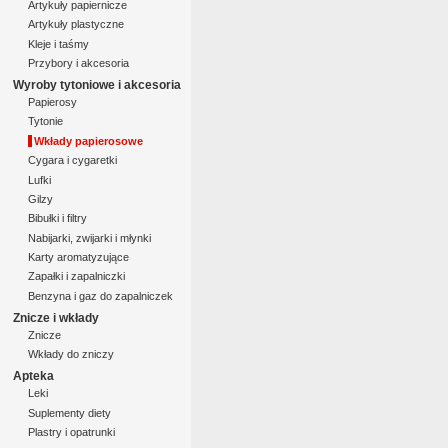
Artykuły papiernicze
Artykuły plastyczne
Kleje i taśmy
Przybory i akcesoria
Wyroby tytoniowe i akcesoria
Papierosy
Tytonie
Wkłady papierosowe
Cygara i cygaretki
Lufki
Gilzy
Bibułki i filtry
Nabijarki, zwijarki i młynki
Karty aromatyzujące
Zapałki i zapalniczki
Benzyna i gaz do zapalniczek
Znicze i wkłady
Znicze
Wkłady do zniczy
Apteka
Leki
Suplementy diety
Plastry i opatrunki