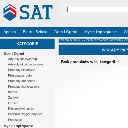
Apteka
Biuro i Szkoła
Dom i Ogród
Mycie i sprzątanie
Wy
STRONA GŁÓWNA
>
WYROBY TYTONIOWE I AKCESORIA
> W
KATEGORIE
WKŁADY PA
Dom i Ogród
Artykuły dla zwierząt
Brak produktów w tej kategorii.
Artykuły okolicznościowe
Produkty biobójcze
Pielęgnacja roślin
Produkty kuchenne
Produkty jednorazowe
Baterie
Żarówki
Odzież
Reklamówki i torby
Podpałki, węgiel i brykiet
Pozostałe
Mycie i sprzątanie