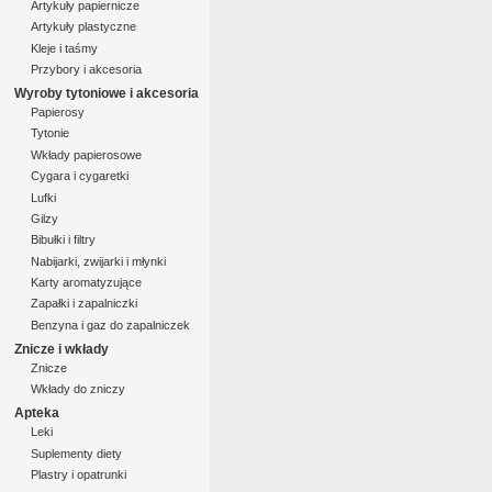
Artykuły papiernicze
Artykuły plastyczne
Kleje i taśmy
Przybory i akcesoria
Wyroby tytoniowe i akcesoria
Papierosy
Tytonie
Wkłady papierosowe
Cygara i cygaretki
Lufki
Gilzy
Bibułki i filtry
Nabijarki, zwijarki i młynki
Karty aromatyzujące
Zapałki i zapalniczki
Benzyna i gaz do zapalniczek
Znicze i wkłady
Znicze
Wkłady do zniczy
Apteka
Leki
Suplementy diety
Plastry i opatrunki