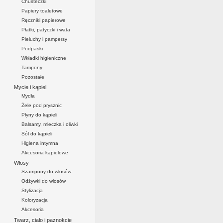
Chusteczki
Papiery toaletowe
Ręczniki papierowe
Płatki, patyczki i wata
Pieluchy i pampersy
Podpaski
Wkładki higieniczne
Tampony
Pozostałe
Mycie i kąpiel
Mydła
Żele pod prysznic
Płyny do kąpieli
Balsamy, mleczka i oliwki
Sól do kąpieli
Higiena intymna
Akcesoria kąpielowe
Włosy
Szampony do włosów
Odżywki do włosów
Stylizacja
Koloryzacja
Akcesoria
Twarz, ciało i paznokcie