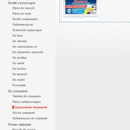
Środki czyszczące
Płyny do naczyń
Płyny do szyb
Środki uniwersalne
Odkamieniacze
Ściereczki czyszczące
Do firan
Do obuwia
Do udrożniania rur
Do dywanów i tapicerki
Do podłóg
Do mebli
Do kuchni
Do łazienki
Do toalet
Pozostałe
Do zmywarek
Tabletki do zmywarek
Płyny nabłyszczające
Czyszczenie zmywarek
Sól do zmywarek
Odświeżacze do zmywarki
Pranie i płukanie
Proszki do prania