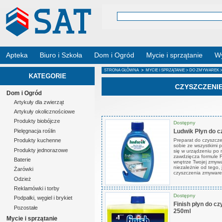
Apteka
Biuro i Szkoła
Dom i Ogród
Mycie i sprzątanie
Wy
STRONA GŁÓWNA
>
MYCIE I SPRZĄTANIE
>
DO ZMYWAREK
>
KATEGORIE
CZYSZCZENI
Dom i Ogród
Artykuły dla zwierząt
Artykuły okolicznościowe
Produkty biobójcze
Dostępny
Ludwik Płyn do 
Pielęgnacja roślin
Preparat do czyszcze
Produkty kuchenne
sobie ze wszystkimi 
Produkty jednorazowe
się w urządzeniu po
zawdzięcza formule F
Baterie
wnętrze Twojej zmywa
niezależnie od tego, 
Żarówki
czyszczenia zmywarek
Odzież
Reklamówki i torby
Dostępny
Podpałki, węgiel i brykiet
Finish płyn do c
Pozostałe
250ml
Mycie i sprzątanie