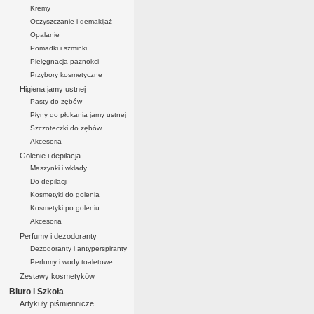
Kremy
Oczyszczanie i demakijaż
Opalanie
Pomadki i szminki
Pielęgnacja paznokci
Przybory kosmetyczne
Higiena jamy ustnej
Pasty do zębów
Płyny do płukania jamy ustnej
Szczoteczki do zębów
Akcesoria
Golenie i depilacja
Maszynki i wkłady
Do depilacji
Kosmetyki do golenia
Kosmetyki po goleniu
Akcesoria
Perfumy i dezodoranty
Dezodoranty i antyperspiranty
Perfumy i wody toaletowe
Zestawy kosmetyków
Biuro i Szkoła
Artykuły piśmiennicze