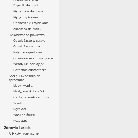
Kapsułki do prania
Płyny i żele do prania
Płyny do płukania
Odplamianie i wybielanie
Akcesoria do pralek
Odświeżacze powietrza
Odświeżacze w sprayu
Odświeżacz w żelu
Patyczki zapachowe
Odświeżacze automatyczne
Wkłady uzupełniające
Pozostałe odświeżacze
Sprzęt i akcesoria do
sprzątania
Mopy i wiadra
Miotły, zmiotki i szufelki
Gąbki, zmywaki i szczotki
Ścierki
Rękawice
Worki na śmieci
Pozostałe
Zdrowie i uroda
Artykuły higieniczne