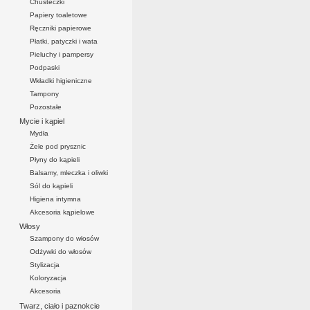
Chusteczki
Papiery toaletowe
Ręczniki papierowe
Płatki, patyczki i wata
Pieluchy i pampersy
Podpaski
Wkładki higieniczne
Tampony
Pozostałe
Mycie i kąpiel
Mydła
Żele pod prysznic
Płyny do kąpieli
Balsamy, mleczka i oliwki
Sól do kąpieli
Higiena intymna
Akcesoria kąpielowe
Włosy
Szampony do włosów
Odżywki do włosów
Stylizacja
Koloryzacja
Akcesoria
Twarz, ciało i paznokcie