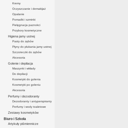
Kremy
Oczyszczanie i demakijaż
Opalanie
Pomadki i szminki
Pielęgnacja paznokci
Przybory kosmetyczne
Higiena jamy ustnej
Pasty do zębów
Płyny do płukania jamy ustnej
Szczoteczki do zębów
Akcesoria
Golenie i depilacja
Maszynki i wkłady
Do depilacji
Kosmetyki do golenia
Kosmetyki po goleniu
Akcesoria
Perfumy i dezodoranty
Dezodoranty i antyperspiranty
Perfumy i wody toaletowe
Zestawy kosmetyków
Biuro i Szkoła
Artykuły piśmiennicze