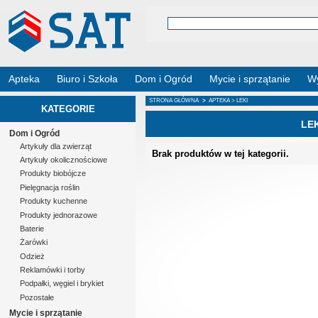
Apteka
Biuro i Szkoła
Dom i Ogród
Mycie i sprzątanie
Wy
STRONA GŁÓWNA
>
APTEKA
> LEKI
KATEGORIE
LE
Dom i Ogród
Artykuły dla zwierząt
Brak produktów w tej kategorii.
Artykuły okolicznościowe
Produkty biobójcze
Pielęgnacja roślin
Produkty kuchenne
Produkty jednorazowe
Baterie
Żarówki
Odzież
Reklamówki i torby
Podpałki, węgiel i brykiet
Pozostałe
Mycie i sprzątanie