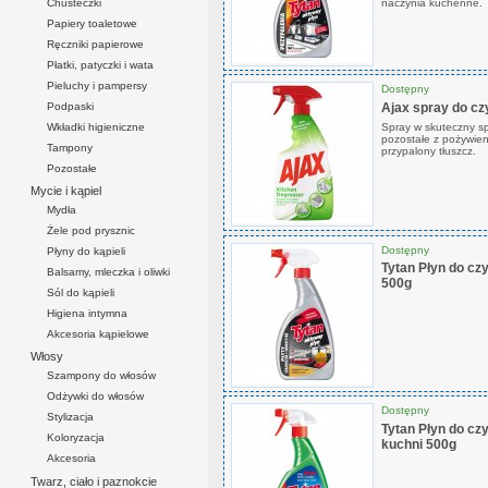
Chusteczki
naczynia kuchenne.
Papiery toaletowe
Ręczniki papierowe
Płatki, patyczki i wata
Pieluchy i pampersy
Dostępny
Podpaski
Ajax spray do cz
Wkładki higieniczne
Spray w skuteczny sp
pozostałe z pożywien
Tampony
przypalony tłuszcz.
Pozostałe
Mycie i kąpiel
Mydła
Żele pod prysznic
Dostępny
Płyny do kąpieli
Tytan Płyn do cz
Balsamy, mleczka i oliwki
500g
Sól do kąpieli
Higiena intymna
Akcesoria kąpielowe
Włosy
Szampony do włosów
Odżywki do włosów
Dostępny
Stylizacja
Tytan Płyn do czy
Koloryzacja
kuchni 500g
Akcesoria
Twarz, ciało i paznokcie