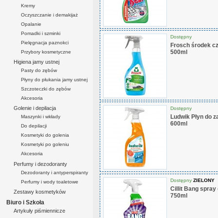
Kremy
Oczyszczanie i demakijaż
Opalanie
Pomadki i szminki
Dostępny
Pielęgnacja paznokci
Frosch środek c
500ml
Przybory kosmetyczne
Higiena jamy ustnej
Pasty do zębów
Płyny do płukania jamy ustnej
Szczoteczki do zębów
Akcesoria
Golenie i depilacja
Dostępny
Ludwik Płyn do z
Maszynki i wkłady
600ml
Do depilacji
Kosmetyki do golenia
Kosmetyki po goleniu
Akcesoria
Perfumy i dezodoranty
Dezodoranty i antyperspiranty
Dostępny
ZIELONY
Perfumy i wody toaletowe
Cillit Bang spra
Zestawy kosmetyków
750ml
Biuro i Szkoła
Artykuły piśmiennicze