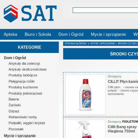
Apteka
Biuro i Szkoła
Dom i Ogród
Mycie i sprzątanie
Wy
STRONA GŁÓWNA
>
MYCIE I SPRZĄTANIE
> ŚRODKI CZYSZC
KATEGORIE
ŚRODKI CZ
Dom i Ogród
Artykuły dla zwierząt
Artykuły okolicznościowe
Produkty biobójcze
Dostępny
CILLIT Płyn kami
Pielęgnacja roślin
Cillit płyn: - usuwa 
Produkty kuchenne
połysk - chroni czys
Produkty jednorazowe
szorowania
Baterie
Żarówki
Odzież
Reklamówki i torby
Dostępny
FIOLETOW
Podpałki, węgiel i brykiet
Cillit Bang spray
Pozostałe
Hiegiena 750ml
Mycie i sprzątanie