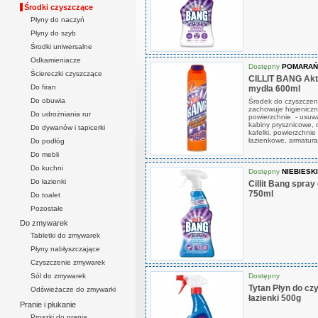
Środki czyszczące
Płyny do naczyń
Płyny do szyb
Środki uniwersalne
Odkamieniacze
Dostępny
POMARAŃ
Ściereczki czyszczące
CILLIT BANG Akt
Do firan
mydła 600ml
Do obuwia
Środek do czyszczeni
zachowuje higieniczn
Do udrożniania rur
powierzchnie - usuwa
kabiny prysznicowe, d
Do dywanów i tapicerki
kafelki, powierzchnie 
łazienkowe, armatura
Do podłóg
Do mebli
Do kuchni
Dostępny
NIEBIESKI
Do łazienki
Cillit Bang spra
750ml
Do toalet
Pozostałe
Do zmywarek
Tabletki do zmywarek
Płyny nabłyszczające
Czyszczenie zmywarek
Dostępny
Sól do zmywarek
Tytan Płyn do czy
Odświeżacze do zmywarki
łazienki 500g
Pranie i płukanie
Proszki do prania