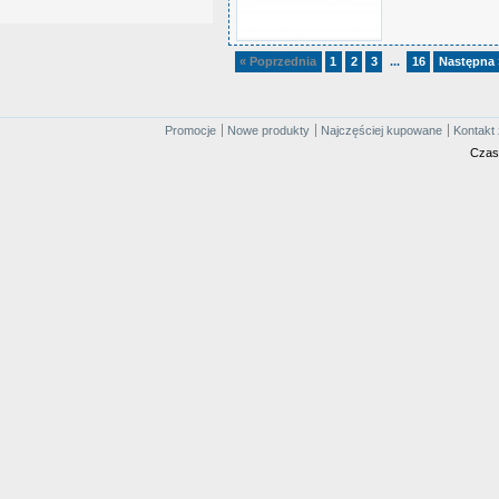
« Poprzednia
1
2
3
16
Następna 
...
Promocje
Nowe produkty
Najczęściej kupowane
Kontakt 
Czas