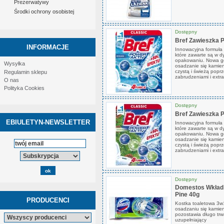
Prezerwatywy
Środki ochrony osobistej
Dostępny
Bref Zawieszka 
INFORMACJE
Innowacyjna formuła B
które zawarte są w 
opakowaniu. Nowa ge
Wysyłka
osadzanie się kamien
czystą i świeżą popr
Regulamin sklepu
zabrudzeniami i extr
O nas
Polityka Cookies
Dostępny
Bref Zawieszka 
EBIULETYN-NEWSLETTER
Innowacyjna formuła B
które zawarte są w 
opakowaniu. Nowa ge
osadzanie się kamien
czystą i świeżą popr
zabrudzeniami i extr
Dostępny
Domestos Wkład d
Pine 40g
PRODUCENCI
Kostka toaletowa 3w
osadzaniu się kamieni
pozostawia długo trw
uzupełniający