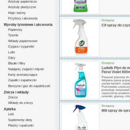
Artykuły papiernicze
Artykuły plastyczne
Kleje i taśmy
Przybory i akcesoria
Dostępny
Wyroby tytoniowe i akcesoria
Cif spray do czy
Papierosy
Tytonie
Wkłady papierosowe
Cygara i cygaretki
Lufki
Gilzy
Dostępny
Bibułki i filtry
Ludwik Płyn do m
Nabijarki, zwijarki i młynki
Floral Violet 600
Karty aromatyzujące
Preparat pianowy do 
Zapałki i zapalniczki
Aktywna piana przywi
usuwa kamień, osady 
Benzyna i gaz do zapalniczek
Pozostawia czyszczon
powoduje zarysowań.
Znicze i wkłady
czyszczenia powierzc
ceramiki, glazury, ch
Znicze
Wkłady do zniczy
Dostępny
Apteka
Mill spray do spr
Leki
Suplementy diety
Plastry i opatrunki