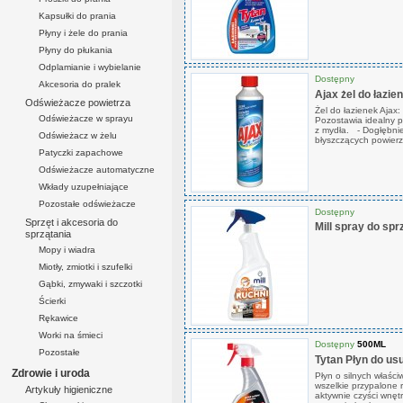
Kapsułki do prania
Płyny i żele do prania
Płyny do płukania
Odplamianie i wybielanie
Dostępny
Akcesoria do pralek
Ajax żel do łazie
Odświeżacze powietrza
Żel do łazienek Ajax
Odświeżacze w sprayu
Pozostawia idealny p
z mydła. - Dogłębnie 
Odświeżacz w żelu
błyszczących powier
Patyczki zapachowe
Odświeżacze automatyczne
Wkłady uzupełniające
Pozostałe odświeżacze
Dostępny
Sprzęt i akcesoria do
Mill spray do spr
sprzątania
Mopy i wiadra
Miotły, zmiotki i szufelki
Gąbki, zmywaki i szczotki
Ścierki
Rękawice
Worki na śmieci
Dostępny
500ML
Pozostałe
Tytan Płyn do us
Zdrowie i uroda
Płyn o silnych właśc
wszelkie przypalone r
Artykuły higieniczne
aktywnie czyści wnętrz