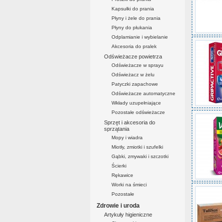
Kapsułki do prania
Płyny i żele do prania
Płyny do płukania
Odplamianie i wybielanie
Akcesoria do pralek
Odświeżacze powietrza
Odświeżacze w sprayu
Odświeżacz w żelu
Patyczki zapachowe
Odświeżacze automatyczne
Wkłady uzupełniające
Pozostałe odświeżacze
Sprzęt i akcesoria do
sprzątania
Mopy i wiadra
Miotły, zmiotki i szufelki
Gąbki, zmywaki i szczotki
Ścierki
Rękawice
Worki na śmieci
Pozostałe
Zdrowie i uroda
Artykuły higieniczne