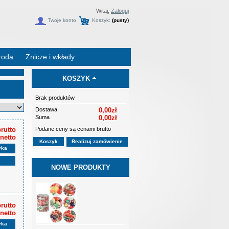
Witaj,
Zaloguj
Twoje konto
Koszyk:
(pusty)
roda
Znicze i wkłady
KOSZYK
Brak produktów
Dostawa
0,00zł
Suma
0,00zł
Podane ceny są cenami brutto
brutto
 netto
Koszyk
Realizuj zamówienie
yka
NOWE PRODUKTY
brutto
 netto
yka