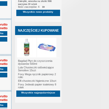
Zakrętki, wieczka na słoiki fi66
warzywa 10 sztuk
Ilość zaczepów: 4
Wszystkie nowe produkty
brutto
 netto
NAJCZĘŚCIEJ KUPOWANE
yka
brutto
Bagdad Płyn do czyszczenia
 netto
dywanów 500ml
Lula Chusteczki odświeżające
yka
Sensitive 15szt
Foxy Mega ręcznik papierowy 2
rolki
Elfi chusteczki higieniczne 10szt
Foxy Jedwab papier toaletowy 8
rolek
Wszystkie najpopularniejsze
brutto
 netto
yka