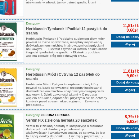
utrzymanie w zdrowiu jamuy ustnej, gardła, krtani ...
Dostępny
11,81zł 
Herbitussin Tymianek i Podbiał 12 pastylek do
9,60zł
ssania
Dodaj do kosz
Herbitussin Tymianek i Podbiał to suplement diety który
powstał na bazie sprawdzonej receptury inspirowanej
Więcej
doświadczeniem mnichów i najnowszymi osiągnięciami
naukowymi. - Ekstrakt z tymianku ułatwia odkrztuszanie
i łagodzi i podrażnione gardło. - Ekstrakt z podbiału
wspiera zdrowie dróg oddechowych oraz...
Dostępny
11,81zł 
Herbitussin Miód i Cytryna 12 pastylek do
9,60zł
ssania
Dodaj do kosz
Herbitussin Miód i Cytryna to suplement diety który
powstał na bazie sprawdzonej receptury inspirowanej
Więcej
doświadczeniem mnichów i najnowszymi osiągnięciami
naukowymi. Dzięki zawartości witaminy C preparat
wspiera naturalną odporność i przyczynia się do ochrony
komórek przed stresem oksydacyjnym. Zawarty w
preparacie...
Dostępny
ZIELONA HERBATA
8,39zł 
Verdin FIX z zieloną herbatą 20 saszetek
6,82zł
Verdin fix z zieloną herbatą to kompozycja 6 starannie
Dodaj do kosz
dobranych ziół i herbaty o prozdrowotnych
właściwościach i wyjątkowym smaku, co sprawia, że jest
Więcej
to napój idealny do posiłku. Liść mięty pieprzowej: -