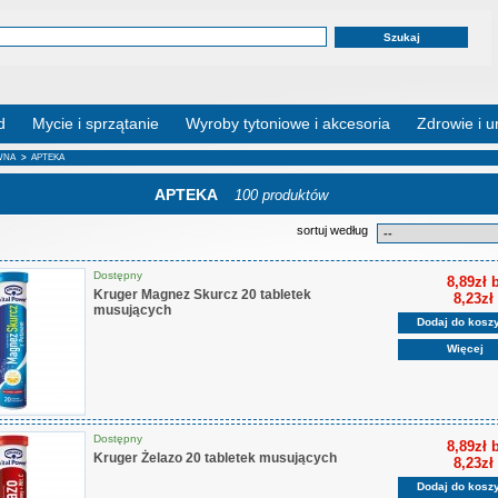
d
Mycie i sprzątanie
Wyroby tytoniowe i akcesoria
Zdrowie i u
WNA
>
APTEKA
APTEKA
100 produktów
sortuj według
Dostępny
8,89zł 
Kruger Magnez Skurcz 20 tabletek
8,23zł
musujących
Dodaj do kosz
Więcej
Dostępny
8,89zł 
Kruger Żelazo 20 tabletek musujących
8,23zł
Dodaj do kosz