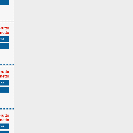
brutto
 netto
yka
brutto
 netto
yka
brutto
 netto
yka