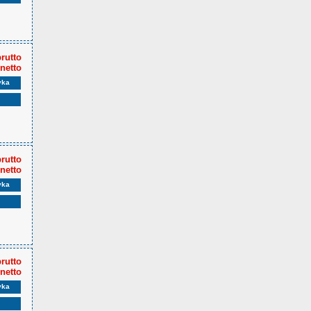
brutto
 netto
yka
brutto
 netto
yka
brutto
 netto
yka