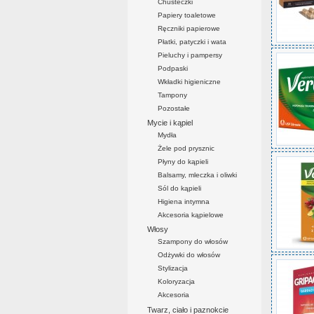
Chusteczki
Papiery toaletowe
Ręczniki papierowe
Płatki, patyczki i wata
Pieluchy i pampersy
Podpaski
Wkładki higieniczne
Tampony
Pozostałe
Mycie i kąpiel
Mydła
Żele pod prysznic
Płyny do kąpieli
Balsamy, mleczka i oliwki
Sól do kąpieli
Higiena intymna
Akcesoria kąpielowe
Włosy
Szampony do włosów
Odżywki do włosów
Stylizacja
Koloryzacja
Akcesoria
Twarz, ciało i paznokcie