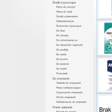
Środki czyszczące
Płyny do naczyń
Płyny do szyb
Środki uniwersalne
Odkamieniacze
Ściereczki czyszczące
Do firan
Do obuwia
Do udrożniania rur
Do dywanów i tapicerki
Do podłóg
Do mebli
Do kuchni
Do łazienki
Do toalet
Pozostałe
Do zmywarek
Tabletki do zmywarek
Płyny nabłyszczające
Czyszczenie zmywarek
Sól do zmywarek
Odświeżacze do zmywarki
Pranie i płukanie
Proszki do prania