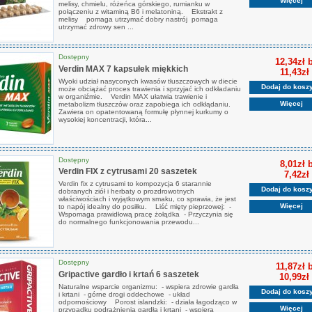
Więcej
melisy, chmielu, różeńca górskiego, rumianku w
połączeniu z witaminą B6 i melatoniną. Ekstrakt z
melisy pomaga utrzymać dobry nastrój pomaga
utrzymać zdrowy sen ...
Dostępny
12,34zł 
Verdin MAX 7 kapsułek miękkich
11,43zł
Wyoki udział nasyconych kwasów tłuszczowych w diecie
Dodaj do kosz
może obciążać proces trawienia i sprzyjać ich odkładaniu
w organiźmie. Verdin MAX ułatwia trawienie i
Więcej
metabolizm tłuszczów oraz zapobiega ich odkłądaniu.
Zawiera on opatentowaną formułę płynnej kurkumy o
wysokiej koncentracji, która...
Dostępny
8,01zł 
Verdin FIX z cytrusami 20 saszetek
7,42zł
Verdin fix z cytrusami to kompozycja 6 starannie
Dodaj do kosz
dobranych ziół i herbaty o prozdrowotnych
właściwościach i wyjątkowym smaku, co sprawia, że jest
Więcej
to napój idealny do posiłku. Liść mięty pieprzowej: -
Wspomaga prawidłową pracę żołądka - Przyczynia się
do normalnego funkcjonowania przewodu...
Dostępny
11,87zł 
Gripactive gardło i krtań 6 saszetek
10,99zł
Naturalne wsparcie organizmu: - wspiera zdrowie gardła
Dodaj do kosz
i krtani - górne drogi oddechowe - układ
odpornościowy Porost islandzki: - działa łagodząco w
Więcej
przypadku podrażnienia gardła i krtani - wspiera