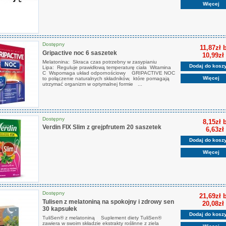
Więcej
Dostępny
11,87zł 
Gripactive noc 6 saszetek
10,99zł
Melatonina: Skraca czas potrzebny w zasypianiu
Dodaj do kosz
Lipa: Reguluje prawidłową temperaturę ciała Witamina
C Wspomaga układ odpornościowy GRIPACTIVE NOC
Więcej
to połączenie naturalnych składników, które pomagają
utrzymać organizm w optymalnej formie ...
Dostępny
8,15zł 
Verdin FIX Slim z grejpfrutem 20 saszetek
6,63zł
Dodaj do kosz
Więcej
Dostępny
21,69zł 
Tulisen z melatoniną na spokojny i zdrowy sen
20,08zł
30 kapsułek
Dodaj do kosz
TuliSen® z melatoniną Suplement diety TuliSen®
zawiera w swoim składzie ekstrakty roślinne z ziela