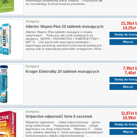
Wspomaga prawidłową pracę żołądka - Przyczynia się
do normalnego funkcjonowania przewodu...
Dostępny
15,39zł 
Allertec Wapno Plus 20 tabletek musujących
14,25zł
Allertec Wapno Plus tabletki musujące o smaku
Dodaj do kosz
cytrynowym. Polecany dla osób podatnych na
alergeny. WAPŃ + PACHNOTKA + KWERCETYNA +
Więcej
WIT. D Liść pachnotki zwyczajnej (ekstrakt) –
wspomaga produkcję swoistych przeciwciał pełniących
ważną rolę w odpowiedzi przeciwko antygenom, które...
Dostępny
7,99zł 
Kruger Elektrolity 20 tabletek musujących
7,40zł
Dodaj do kosz
Więcej
Dostępny
11,87zł 
Gripactive odporność forte 6 saszetek
10,99zł
Wsparcie organizmu: - układ odpornościowy - górne
Dodaj do kosz
drogi oddechowe Pelargonia afrykańska: - działa
łagodząco na drogi oddechowe Witamina C: - Dzika
Więcej
róża zawiera witaminę C, która pomaga w prawidłowym
funkcjonowaniu układu odpornościowego ...