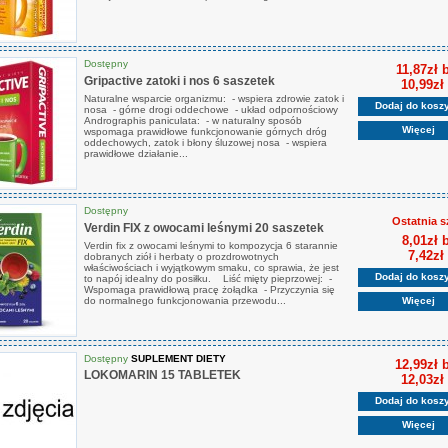
Dostępny
11,87zł 
Gripactive zatoki i nos 6 saszetek
10,99zł
Naturalne wsparcie organizmu: - wspiera zdrowie zatok i
Dodaj do kosz
nosa - górne drogi oddechowe - układ odpornościowy
Andrographis paniculata: - w naturalny sposób
Więcej
wspomaga prawidłowe funkcjonowanie górnych dróg
oddechowych, zatok i błony śluzowej nosa - wspiera
prawidłowe działanie...
Dostępny
Ostatnia s
Verdin FIX z owocami leśnymi 20 saszetek
8,01zł 
Verdin fix z owocami leśnymi to kompozycja 6 starannie
7,42zł
dobranych ziół i herbaty o prozdrowotnych
właściwościach i wyjątkowym smaku, co sprawia, że jest
Dodaj do kosz
to napój idealny do posiłku. Liść mięty pieprzowej: -
Wspomaga prawidłową pracę żołądka - Przyczynia się
Więcej
do normalnego funkcjonowania przewodu...
Dostępny
SUPLEMENT DIETY
12,99zł 
LOKOMARIN 15 TABLETEK
12,03zł
Dodaj do kosz
Więcej