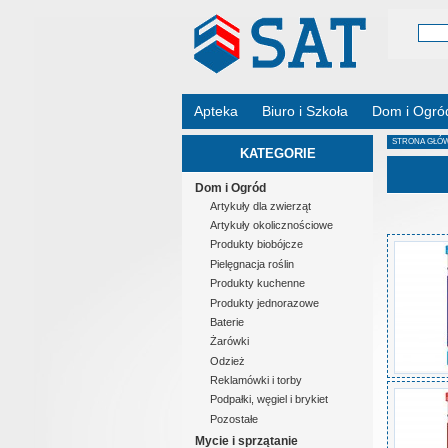
Apteka
Biuro i Szkoła
Dom i Ogró
STRONA GŁÓ
KATEGORIE
Dom i Ogród
Artykuły dla zwierząt
Artykuły okolicznościowe
Produkty biobójcze
Pielęgnacja roślin
Produkty kuchenne
Produkty jednorazowe
Baterie
Żarówki
Odzież
Reklamówki i torby
Podpałki, węgiel i brykiet
Pozostałe
Mycie i sprzątanie