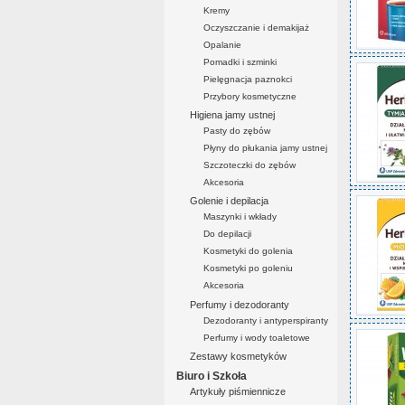
Kremy
Oczyszczanie i demakijaż
Opalanie
Pomadki i szminki
Pielęgnacja paznokci
Przybory kosmetyczne
Higiena jamy ustnej
Pasty do zębów
Płyny do płukania jamy ustnej
Szczoteczki do zębów
Akcesoria
Golenie i depilacja
Maszynki i wkłady
Do depilacji
Kosmetyki do golenia
Kosmetyki po goleniu
Akcesoria
Perfumy i dezodoranty
Dezodoranty i antyperspiranty
Perfumy i wody toaletowe
Zestawy kosmetyków
Biuro i Szkoła
Artykuły piśmiennicze