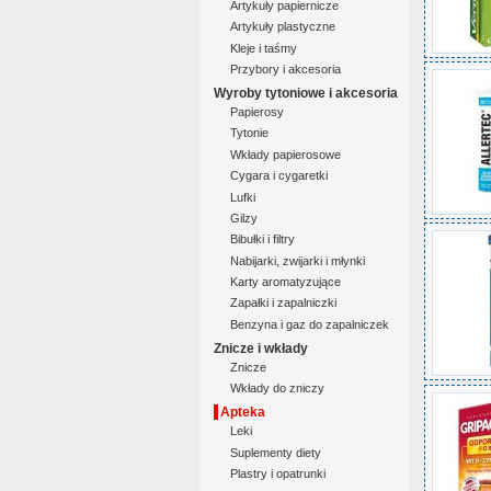
Artykuły papiernicze
Artykuły plastyczne
Kleje i taśmy
Przybory i akcesoria
Wyroby tytoniowe i akcesoria
Papierosy
Tytonie
Wkłady papierosowe
Cygara i cygaretki
Lufki
Gilzy
Bibułki i filtry
Nabijarki, zwijarki i młynki
Karty aromatyzujące
Zapałki i zapalniczki
Benzyna i gaz do zapalniczek
Znicze i wkłady
Znicze
Wkłady do zniczy
Apteka
Leki
Suplementy diety
Plastry i opatrunki