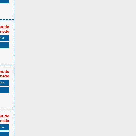
brutto
 netto
yka
brutto
 netto
yka
brutto
 netto
yka