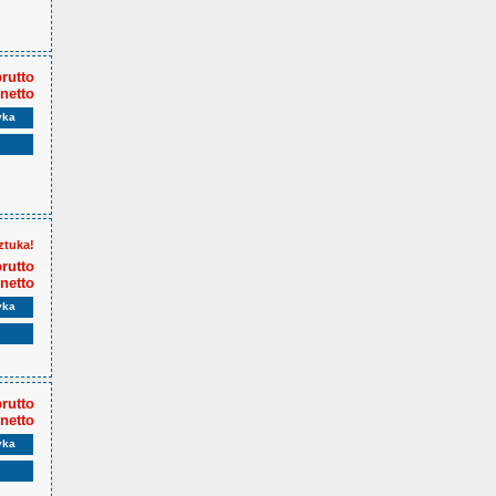
brutto
 netto
yka
ztuka!
brutto
 netto
yka
brutto
 netto
yka