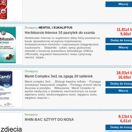
Więcej
Dostępny
MENTOL I EUKALIPTUS
11,81zł 
Herbitussin Intense 10 pastylek do ssania
9,60zł
Herbitussin Intense to suplement diety który powstał na
Dodaj do kosz
bazie sprawdzonej receptury inspirowanej
doświadczeniem mnichów i najnowszymi osiągnięciami
Więcej
naukowymi. Składniki: cukier, syrop glukozowy,
ekstrakt z korzenia prawoślazu lekarskiego (Althea
officinalis), regulator kwasowości: kwas cytrynowy,
mentol, olejek...
Dostępny
18,03zł 
Manti Complex 3w1 na zgagę 20 tabletek
16,69zł
Manti complex 3w1: - Blokuje kwaśny refluks - Pomaga
Dodaj do kosz
zmniejszyć kwasowość żołądka - Pomaga chronić błonę
śluzową w przełyku Wskazania: Manti Complex to
Więcej
wyrów medyczny o działaniu mechanicznym na bazie
alginianu sodu, wodorowęglanu sodu, węglanu sodu,
węglanu wapnia i...
Dostępny
8,13zł 
RHIN-BAC SZTYFT DO NOSA
6,61zł
Dodaj do kosz