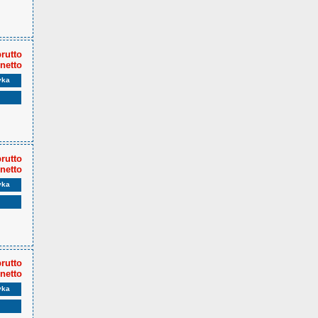
brutto
 netto
yka
brutto
 netto
yka
brutto
 netto
yka