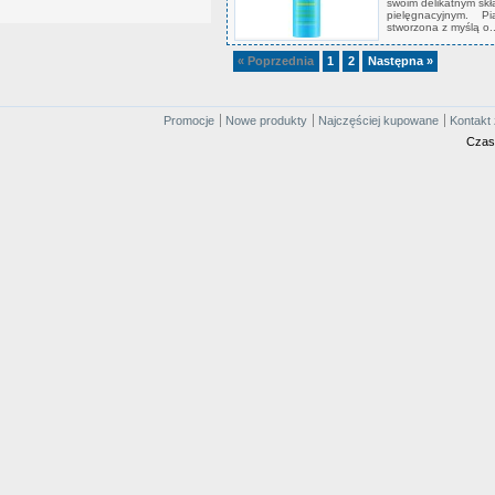
swoim delikatnym skł
pielęgnacyjnym. Pia
stworzona z myślą o..
« Poprzednia
1
2
Następna »
Promocje
Nowe produkty
Najczęściej kupowane
Kontakt 
Czas