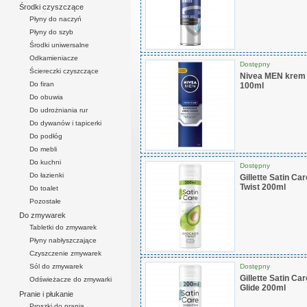
Środki czyszczące
Płyny do naczyń
Płyny do szyb
Środki uniwersalne
Odkamieniacze
Dostępny
Ściereczki czyszczące
Nivea MEN krem d
Do firan
100ml
Do obuwia
Do udrożniania rur
Do dywanów i tapicerki
Do podłóg
Do mebli
Do kuchni
Dostępny
Do łazienki
Gillette Satin Ca
Twist 200ml
Do toalet
Pozostałe
Do zmywarek
Tabletki do zmywarek
Płyny nabłyszczające
Czyszczenie zmywarek
Dostępny
Sól do zmywarek
Gillette Satin Ca
Odświeżacze do zmywarki
Glide 200ml
Pranie i płukanie
Proszki do prania