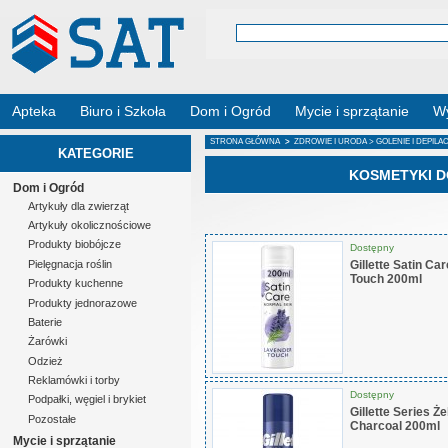
Apteka
Biuro i Szkoła
Dom i Ogród
Mycie i sprzątanie
Wy
STRONA GŁÓWNA
>
ZDROWIE I URODA
>
GOLENIE I DEPILA
KATEGORIE
KOSMETYKI D
Dom i Ogród
Artykuły dla zwierząt
Artykuły okolicznościowe
Produkty biobójcze
Dostępny
Gillette Satin Ca
Pielęgnacja roślin
Touch 200ml
Produkty kuchenne
Produkty jednorazowe
Baterie
Żarówki
Odzież
Reklamówki i torby
Dostępny
Podpałki, węgiel i brykiet
Gillette Series Ż
Pozostałe
Charcoal 200ml
Mycie i sprzątanie