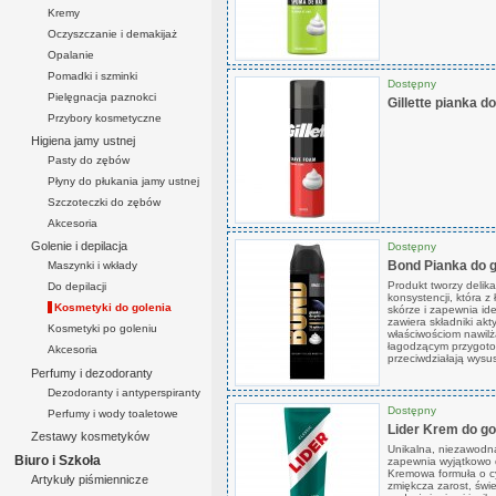
Kremy
Oczyszczanie i demakijaż
Opalanie
Pomadki i szminki
Dostępny
Pielęgnacja paznokci
Gillette pianka d
Przybory kosmetyczne
Higiena jamy ustnej
Pasty do zębów
Płyny do płukania jamy ustnej
Szczoteczki do zębów
Akcesoria
Golenie i depilacja
Dostępny
Bond Pianka do 
Maszynki i wkłady
Produkt tworzy delik
Do depilacji
konsystencji, która z
Kosmetyki do golenia
skórze i zapewnia id
zawiera składniki akt
Kosmetyki po goleniu
właściwościom nawilż
łagodzącym przygotow
Akcesoria
przeciwdziałają wysus
Perfumy i dezodoranty
Dezodoranty i antyperspiranty
Dostępny
Perfumy i wody toaletowe
Lider Krem do go
Zestawy kosmetyków
Unikalna, niezawodna
Biuro i Szkoła
zapewnia wyjątkowo 
Kremowa formuła o c
Artykuły piśmiennicze
zmiękcza zarost, świe