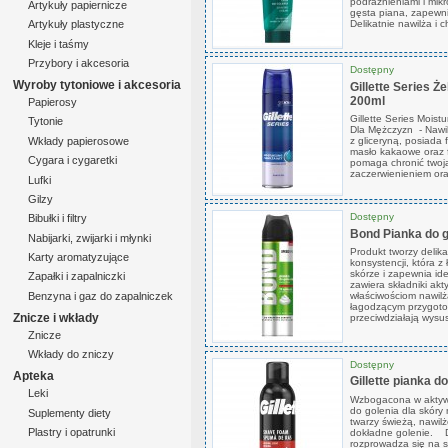
podrażnieniami i mikr
Artykuły papiernicze
gęsta piana, zapewni
Delikatnie nawilża i c
Artykuły plastyczne
Kleje i taśmy
Przybory i akcesoria
Dostępny
Wyroby tytoniowe i akcesoria
Gillette Series Że
200ml
Papierosy
Gillette Series Moist
Tytonie
Dla Mężczyzn - Nawilż
Wkłady papierosowe
z gliceryną, posiada
masło kakaowe oraz f
Cygara i cygaretki
pomaga chronić twoją
zaczerwienieniem ora
Lufki
Gilzy
Dostępny
Bibułki i filtry
Bond Pianka do 
Nabijarki, zwijarki i młynki
Produkt tworzy delik
Karty aromatyzujące
konsystencji, która z
skórze i zapewnia id
Zapałki i zapalniczki
zawiera składniki akt
Benzyna i gaz do zapalniczek
właściwościom nawilż
łagodzącym przygotow
Znicze i wkłady
przeciwdziałają wysus
Znicze
Wkłady do zniczy
Dostępny
Apteka
Gillette pianka d
Leki
Wzbogacona w aktywn
do golenia dla skóry 
Suplementy diety
twarzy świeżą, nawil
Plastry i opatrunki
dokładne golenie. Dz
rozprowadza się na sk