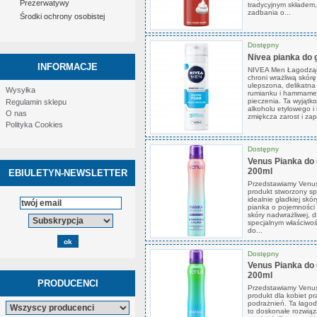
Prezerwatywy
tradycyjnym składem,
zadbania o...
Środki ochrony osobistej
Dostępny
Nivea pianka do 
INFORMACJE
NIVEA Men Łagodząca
chroni wrażliwą skórę
ulepszona, delikatna 
Wysyłka
rumianku i hammamel
pieczenia. Ta wyjątk
Regulamin sklepu
alkoholu etylowego i
O nas
zmiękcza zarost i zap
Polityka Cookies
Dostępny
Venus Pianka do 
200ml
EBIULETYN-NEWSLETTER
Przedstawiamy Venus
produkt stworzony spe
idealnie gładkiej skó
pianka o pojemności 
skóry nadwrażliwej, 
specjalnym właściwo
do...
Dostępny
Venus Pianka do 
200ml
PRODUCENCI
Przedstawiamy Venus 
produkt dla kobiet p
podrażnień. Ta łago
to doskonałe rozwiąza