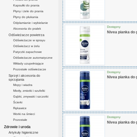
Kapsułki do prania
Płyny i żele do prania
Płyny do płukania
Odplamianie i wybielanie
Dostępny
Akcesoria do pralek
Nivea pianka do 
Odświeżacze powietrza
Odświeżacze w sprayu
Odświeżacz w żelu
Patyczki zapachowe
Odświeżacze automatyczne
Wkłady uzupełniające
Pozostałe odświeżacze
Dostępny
Sprzęt i akcesoria do
Nivea pianka do 
sprzątania
Mopy i wiadra
Miotły, zmiotki i szufelki
Gąbki, zmywaki i szczotki
Ścierki
Rękawice
Worki na śmieci
Dostępny
Pozostałe
Nivea pianka do 
Zdrowie i uroda
Artykuły higieniczne