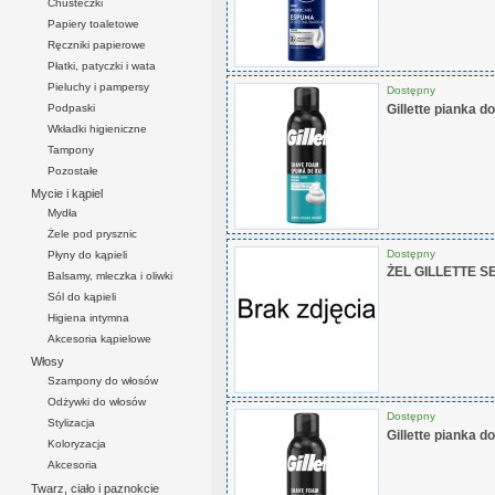
Chusteczki
Papiery toaletowe
Ręczniki papierowe
Płatki, patyczki i wata
Pieluchy i pampersy
Dostępny
Podpaski
Gillette pianka d
Wkładki higieniczne
Tampony
Pozostałe
Mycie i kąpiel
Mydła
Żele pod prysznic
Dostępny
Płyny do kąpieli
ŻEL GILLETTE S
Balsamy, mleczka i oliwki
Sól do kąpieli
Higiena intymna
Akcesoria kąpielowe
Włosy
Szampony do włosów
Odżywki do włosów
Dostępny
Stylizacja
Gillette pianka 
Koloryzacja
Akcesoria
Twarz, ciało i paznokcie