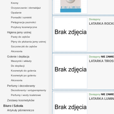
Kremy
Oczyszczanie i demakijaż
Opalanie
Pomadki i szminki
Dostępny
Pielęgnacja paznokci
LATARKA ROCKE
Przybory kosmetyczne
Higiena jamy ustnej
Pasty do zębów
Płyny do płukania jamy ustnej
Szczoteczki do zębów
Akcesoria
Golenie i depilacja
Dostępny
NIE ZAWIE
LATARKA TIROS
Maszynki i wkłady
Do depilacji
Kosmetyki do golenia
Kosmetyki po goleniu
Akcesoria
Perfumy i dezodoranty
Dezodoranty i antyperspiranty
Dostępny
NIE ZAWIE
Perfumy i wody toaletowe
LATARKA LUMINA
Zestawy kosmetyków
Biuro i Szkoła
Artykuły piśmiennicze