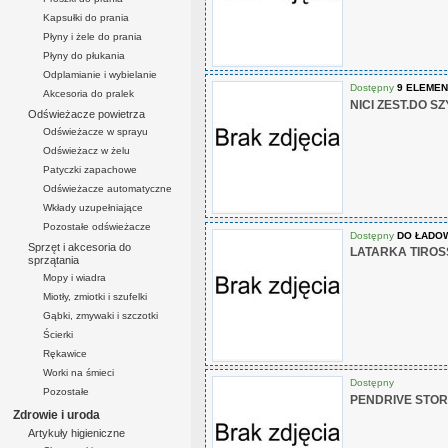
Kapsułki do prania
Płyny i żele do prania
Płyny do płukania
Odplamianie i wybielanie
Dostępny
9 ELEME
Akcesoria do pralek
NICI ZEST.DO SZ
Odświeżacze powietrza
Odświeżacze w sprayu
Odświeżacz w żelu
Patyczki zapachowe
Odświeżacze automatyczne
Wkłady uzupełniające
Pozostałe odświeżacze
Dostępny
DO ŁADO
Sprzęt i akcesoria do
LATARKA TIROSS
sprzątania
Mopy i wiadra
Miotły, zmiotki i szufelki
Gąbki, zmywaki i szczotki
Ścierki
Rękawice
Worki na śmieci
Dostępny
Pozostałe
PENDRIVE STOR.
Zdrowie i uroda
Artykuły higieniczne