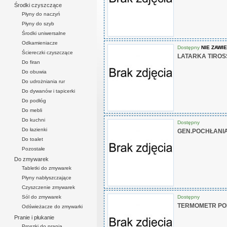
Środki czyszczące
Płyny do naczyń
Płyny do szyb
Środki uniwersalne
Odkamieniacze
Dostępny
NIE ZAWIE
Ściereczki czyszczące
LATARKA TIROSS
Do firan
Do obuwia
Do udrożniania rur
Do dywanów i tapicerki
Do podłóg
Do mebli
Do kuchni
Dostępny
Do łazienki
GEN.POCHŁANI
Do toalet
Pozostałe
Do zmywarek
Tabletki do zmywarek
Płyny nabłyszczające
Czyszczenie zmywarek
Dostępny
Sól do zmywarek
TERMOMETR POK
Odświeżacze do zmywarki
Pranie i płukanie
Proszki do prania