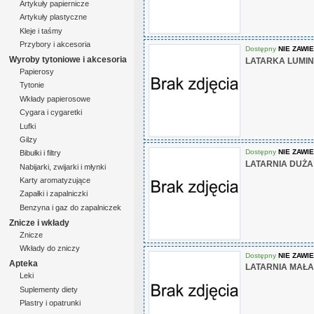
Artykuły papiernicze
Artykuły plastyczne
Kleje i taśmy
Przybory i akcesoria
Dostępny
NIE ZAWIE
Wyroby tytoniowe i akcesoria
LATARKA LUMIN
Papierosy
Tytonie
Wkłady papierosowe
Cygara i cygaretki
Lufki
Gilzy
Dostępny
NIE ZAWIE
Bibułki i filtry
LATARNIA DUŻA
Nabijarki, zwijarki i młynki
Karty aromatyzujące
Zapałki i zapalniczki
Benzyna i gaz do zapalniczek
Znicze i wkłady
Znicze
Wkłady do zniczy
Dostępny
NIE ZAWIE
Apteka
LATARNIA MAŁA
Leki
Suplementy diety
Plastry i opatrunki