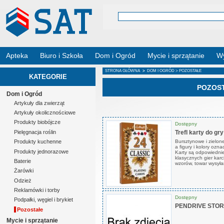
Apteka
Biuro i Szkoła
Dom i Ogród
Mycie i sprzątanie
Wy
STRONA GŁÓWNA
>
DOM I OGRÓD
> POZOSTAŁE
KATEGORIE
POZOS
Dom i Ogród
Artykuły dla zwierząt
Artykuły okolicznościowe
Produkty biobójcze
Dostępny
Trefl karty do gr
Pielęgnacja roślin
Bursztynowe i zielon
Produkty kuchenne
a figury i kolory o
Produkty jednorazowe
Karty są odpowiednie
klasycznych gier karc
Baterie
wzorów, towar wysył
Żarówki
Odzież
Reklamówki i torby
Dostępny
Podpałki, węgiel i brykiet
PENDRIVE STOR.
Pozostałe
Mycie i sprzątanie