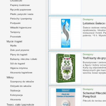
Chusteczki
Papiery toaletowe
Ręczniki papierowe
Płatki, patyczki i wata
Pieluchy i pampersy
Dostępny
Podpaski
Letomex świece s
Wkładki higieniczne
Świece stołowe niek
opakowaniu. Idealne
Tampony
restauracji i hoteli.
palenia: ~6 h Wysok
Pozostałe
Mycie i kąpiel
Mydła
Żele pod prysznic
Dostępny
Płyny do kąpieli
Trefl karty do gr
Balsamy, mleczka i oliwki
Bursztynowe i zielon
Sól do kąpieli
a figury i kolory o
Karty są odpowiednie
Higiena intymna
klasycznych gier karc
Akcesoria kąpielowe
wzorów, towar wysył
Włosy
Szampony do włosów
Odżywki do włosów
Dostępny
Stylizacja
Schemat Piłeczki
Koloryzacja
Pong 6szt
Akcesoria
Piłeczki do tenisa st
Twarz, ciało i paznokcie