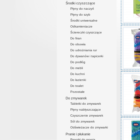
Środki czyszczące
Płyny do naczyń
Płyny do szyb
Środki uniwersalne
Odkamieniacze
Ściereczki czyszczące
Do firan
Do obuwia
Do udrożniania rur
Do dywanów i tapicerki
Do podłóg
Do mebli
Do kuchni
Do łazienki
Do toalet
Pozostałe
Do zmywarek
Tabletki do zmywarek
Płyny nabłyszczające
Czyszczenie zmywarek
Sól do zmywarek
Odświeżacze do zmywarki
Pranie i płukanie
Proszki do prania