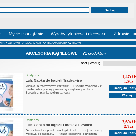
d
Mycie i sprzątanie
Wyroby tytoniowe i akcesoria
Zdrowie i u
WNA
>
ZDROWIE I URODA
>
MYCIE I KĄPIEL
> AKCESORIA KĄPIELOWE
AKCESORIA KĄPIELOWE
21 produktów
sortuj według
Dostępny
1,47zł 
Lula Gąbka do kąpieli Tradycyjna
1,20zł
Miękka, o tradycyjnym kształcie. - Produkt wykonany z
Dodaj do kosz
bardzo elastycznej, porowatej i miękkiej pianki. -
Surowiec: pianka poliuretanowa
Więcej
Dostępny
3,60zł 
Lula Gąbka do kąpieli i masażu Owalna
2,93zł
Gęsta i miękka pianka do kąpieli połączona jest z ostrą
Dodaj do kosz
warstwą do masażu. - Pianka delikatnie oczyszcza i