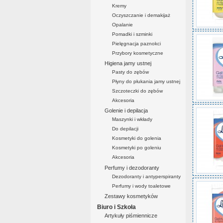
Kremy
Oczyszczanie i demakijaż
Opalanie
Pomadki i szminki
Pielęgnacja paznokci
Przybory kosmetyczne
Higiena jamy ustnej
Pasty do zębów
Płyny do płukania jamy ustnej
Szczoteczki do zębów
Akcesoria
Golenie i depilacja
Maszynki i wkłady
Do depilacji
Kosmetyki do golenia
Kosmetyki po goleniu
Akcesoria
Perfumy i dezodoranty
Dezodoranty i antyperspiranty
Perfumy i wody toaletowe
Zestawy kosmetyków
Biuro i Szkoła
Artykuły piśmiennicze