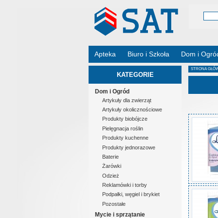
Apteka
Biuro i Szkoła
Dom i Ogró
STRONA GŁÓ
KATEGORIE
Dom i Ogród
Artykuły dla zwierząt
Artykuły okolicznościowe
Produkty biobójcze
Pielęgnacja roślin
Produkty kuchenne
Produkty jednorazowe
Baterie
Żarówki
Odzież
Reklamówki i torby
Podpałki, węgiel i brykiet
Pozostałe
Mycie i sprzątanie