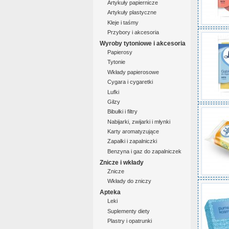
Artykuły papiernicze
Artykuły plastyczne
Kleje i taśmy
Przybory i akcesoria
Wyroby tytoniowe i akcesoria
Papierosy
Tytonie
Wkłady papierosowe
Cygara i cygaretki
Lufki
Gilzy
Bibułki i filtry
Nabijarki, zwijarki i młynki
Karty aromatyzujące
Zapałki i zapalniczki
Benzyna i gaz do zapalniczek
Znicze i wkłady
Znicze
Wkłady do zniczy
Apteka
Leki
Suplementy diety
Plastry i opatrunki