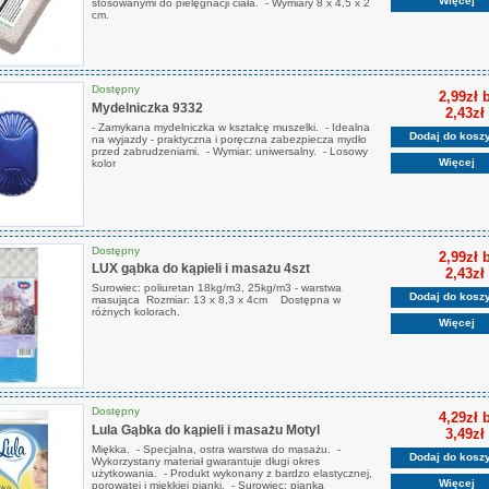
Więcej
stosowanymi do pielęgnacji ciała. - Wymiary 8 x 4,5 x 2
cm.
Dostępny
2,99zł 
Mydelniczka 9332
2,43zł
- Zamykana mydelniczka w kształcę muszelki. - Idealna
Dodaj do kosz
na wyjazdy - praktyczna i poręczna zabezpiecza mydło
przed zabrudzeniami. - Wymiar: uniwersalny. - Losowy
Więcej
kolor
Dostępny
2,99zł 
LUX gąbka do kąpieli i masażu 4szt
2,43zł
Surowiec: poliuretan 18kg/m3, 25kg/m3 - warstwa
Dodaj do kosz
masująca Rozmiar: 13 x 8,3 x 4cm Dostępna w
różnych kolorach.
Więcej
Dostępny
4,29zł 
Lula Gąbka do kąpieli i masażu Motyl
3,49zł
Miękka. - Specjalna, ostra warstwa do masażu. -
Dodaj do kosz
Wykorzystany materiał gwarantuje długi okres
użytkowania. - Produkt wykonany z bardzo elastycznej,
Więcej
porowatej i miękkiej pianki. - Surowiec: pianka