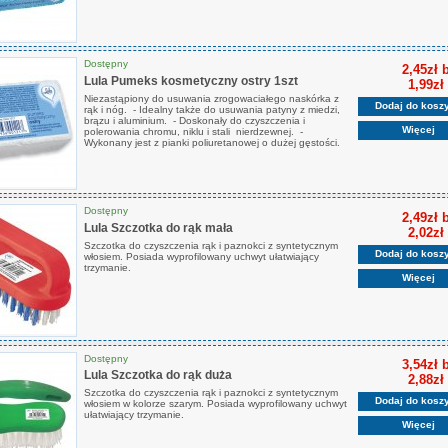
Dostępny
2,45zł 
Lula Pumeks kosmetyczny ostry 1szt
1,99zł
Niezastąpiony do usuwania zrogowaciałego naskórka z
Dodaj do kosz
rąk i nóg. - Idealny także do usuwania patyny z miedzi,
brązu i aluminium. - Doskonały do czyszczenia i
Więcej
polerowania chromu, niklu i stali nierdzewnej. -
Wykonany jest z pianki poliuretanowej o dużej gęstości.
Dostępny
2,49zł 
Lula Szczotka do rąk mała
2,02zł
Szczotka do czyszczenia rąk i paznokci z syntetycznym
Dodaj do kosz
włosiem. Posiada wyprofilowany uchwyt ułatwiający
trzymanie.
Więcej
Dostępny
3,54zł 
Lula Szczotka do rąk duża
2,88zł
Szczotka do czyszczenia rąk i paznokci z syntetycznym
Dodaj do kosz
włosiem w kolorze szarym. Posiada wyprofilowany uchwyt
ułatwiający trzymanie.
Więcej