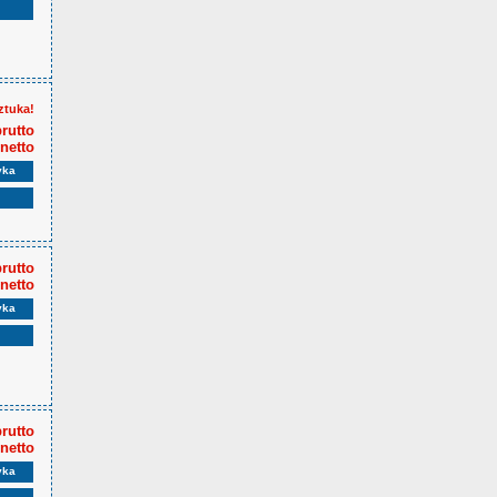
ztuka!
brutto
 netto
yka
brutto
 netto
yka
brutto
 netto
yka