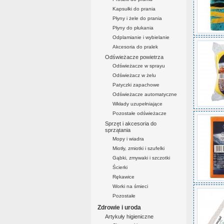
Kapsułki do prania
Płyny i żele do prania
Płyny do płukania
Odplamianie i wybielanie
Akcesoria do pralek
Odświeżacze powietrza
Odświeżacze w sprayu
Odświeżacz w żelu
Patyczki zapachowe
Odświeżacze automatyczne
Wkłady uzupełniające
Pozostałe odświeżacze
Sprzęt i akcesoria do
sprzątania
Mopy i wiadra
Miotły, zmiotki i szufelki
Gąbki, zmywaki i szczotki
Ścierki
Rękawice
Worki na śmieci
Pozostałe
Zdrowie i uroda
Artykuły higieniczne