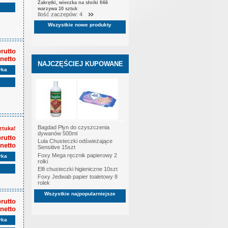
Zakrętki, wieczka na słoiki fi66
warzywa 10 sztuk
Ilość zaczepów: 4
Wszystkie nowe produkty
brutto
 netto
NAJCZĘŚCIEJ KUPOWANE
yka
Bagdad Płyn do czyszczenia
ztuka!
dywanów 500ml
brutto
Lula Chusteczki odświeżające
 netto
Sensitive 15szt
Foxy Mega ręcznik papierowy 2
yka
rolki
Elfi chusteczki higieniczne 10szt
Foxy Jedwab papier toaletowy 8
rolek
Wszystkie najpopularniejsze
brutto
 netto
yka