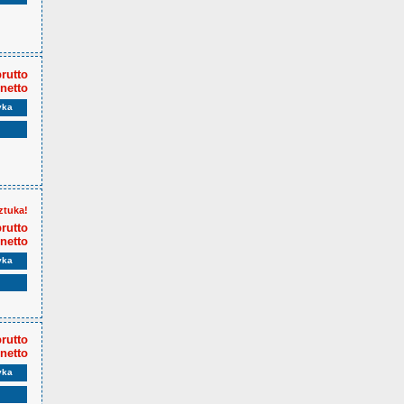
brutto
 netto
yka
ztuka!
brutto
 netto
yka
brutto
 netto
yka