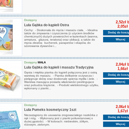
Dostępny
2,52zł 
Lula Gąbka do kąpieli Ostra
2,05zł
Cechy: - Doskonała do mycia i masażu ciała. - Idealna
Dodaj do kosz
także do zmywania i czyszczenia (z użyciem środków
chemicznych) dużych powierzchni w łazienkach (wanna,
Więcej
armatura, glazura, terakota) oraz ubikacji, a także do
mycia zlewów, kuchenek, parapetów i okapów, do
szorowania dywanów i...
Dostępny
MAŁA
2,04zł 
Lula Gąbka do kąpieli i masażu Tradycyjna
1,66zł
Gęsta i miękka pianka do kąpieli połączona jest z ostrą
Dodaj do kosz
warstwą do masażu. - Pianka delikatnie oczyszcza i
pielęgnuje skórę oraz doskonale spienia mydła i żele. -
Więcej
Warstwa masująca posiada właściwości peelingujace
oraz pobudza krążenie. - Produkt wielokrotnego użytku,
wykonany z pianki...
Dostępny
2,06zł 
Lula Pumeks kosmetyczny 1szt
1,67zł
Niezastąpiony do usuwania zrogowaciałego naskórka z
Dodaj do kosz
rąk i nóg. - Wykonany jest z pianki poliuretanowej o
dużej gęstości. - W kolorach: niebieskim, żółtym,
Więcej
różowym, zielonym.