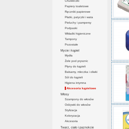
Chusteczki
Papiery toaletowe
Ręczniki papierowe
Płatki, patyczki i wata
Pieluchy i pampersy
Podpaski
Wkładki higieniczne
Tampony
Pozostałe
Mycie i kąpiel
Mydła
Żele pod prysznic
Płyny do kąpieli
Balsamy, mleczka i oliwki
Sól do kąpieli
Higiena intymna
Akcesoria kąpielowe
Włosy
Szampony do włosów
Odżywki do włosów
Stylizacja
Koloryzacja
Akcesoria
Twarz, ciało i paznokcie