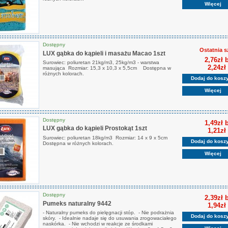
Więcej
Dostępny
Ostatnia s
LUX gąbka do kąpieli i masażu Macao 1szt
2,76zł 
Surowiec: poliuretan 21kg/m3, 25kg/m3 - warstwa
2,24zł
masująca Rozmiar: 15,3 x 10,3 x 5,5cm Dostępna w
różnych kolorach.
Dodaj do kosz
Więcej
Dostępny
1,49zł 
LUX gąbka do kąpieli Prostokąt 1szt
1,21zł
Surowiec: poliuretan 18kg/m3 Rozmiar: 14 x 9 x 5cm
Dodaj do kosz
Dostępna w różnych kolorach.
Więcej
Dostępny
2,39zł 
Pumeks naturalny 9442
1,94zł
- Naturalny pumeks do pielęgnacji stóp. - Nie podrażnia
Dodaj do kosz
skóry. - Idealnie nadaje się do usuwania zrogowaciałego
naskórka. - Nie wchodzi w reakcje ze środkami