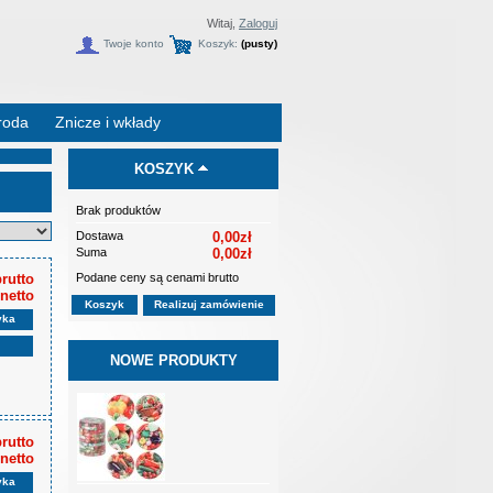
Witaj,
Zaloguj
Twoje konto
Koszyk:
(pusty)
roda
Znicze i wkłady
KOSZYK
Brak produktów
Dostawa
0,00zł
Suma
0,00zł
Podane ceny są cenami brutto
brutto
 netto
Koszyk
Realizuj zamówienie
yka
NOWE PRODUKTY
brutto
 netto
yka