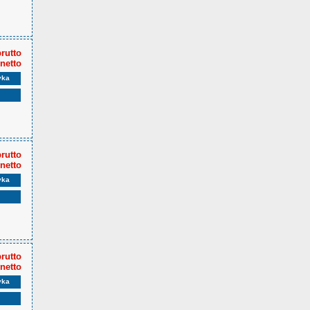
brutto
 netto
yka
brutto
 netto
yka
brutto
 netto
yka