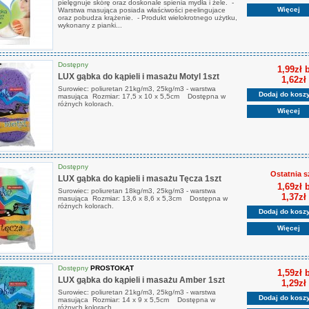
pielęgnuje skórę oraz doskonale spienia mydła i żele. -
Więcej
Warstwa masująca posiada właściwości peelingujace
oraz pobudza krążenie. - Produkt wielokrotnego użytku,
wykonany z pianki...
Dostępny
1,99zł 
LUX gąbka do kąpieli i masażu Motyl 1szt
1,62zł
Surowiec: poliuretan 21kg/m3, 25kg/m3 - warstwa
Dodaj do kosz
masująca Rozmiar: 17,5 x 10 x 5,5cm Dostępna w
różnych kolorach.
Więcej
Dostępny
Ostatnia s
LUX gąbka do kąpieli i masażu Tęcza 1szt
1,69zł 
Surowiec: poliuretan 18kg/m3, 25kg/m3 - warstwa
1,37zł
masująca Rozmiar: 13,6 x 8,6 x 5,3cm Dostępna w
różnych kolorach.
Dodaj do kosz
Więcej
Dostępny
PROSTOKĄT
1,59zł 
LUX gąbka do kąpieli i masażu Amber 1szt
1,29zł
Surowiec: poliuretan 21kg/m3, 25kg/m3 - warstwa
Dodaj do kosz
masująca Rozmiar: 14 x 9 x 5,5cm Dostępna w
różnych kolorach.