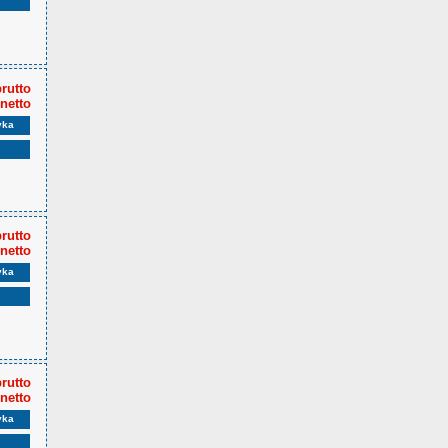
brutto
 netto
yka
brutto
 netto
yka
brutto
 netto
yka