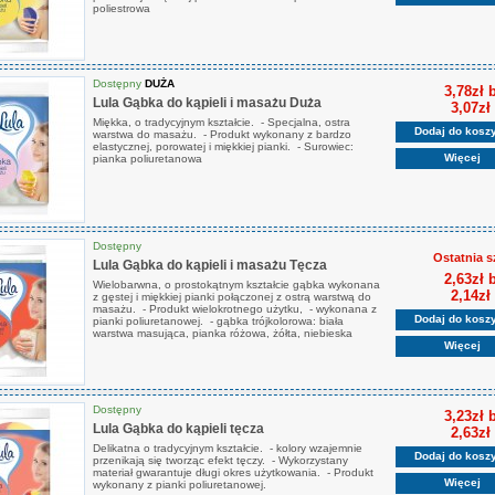
poliestrowa
Dostępny
DUŻA
3,78zł 
Lula Gąbka do kąpieli i masażu Duża
3,07zł
Miękka, o tradycyjnym kształcie. - Specjalna, ostra
Dodaj do kosz
warstwa do masażu. - Produkt wykonany z bardzo
elastycznej, porowatej i miękkiej pianki. - Surowiec:
Więcej
pianka poliuretanowa
Dostępny
Ostatnia s
Lula Gąbka do kąpieli i masażu Tęcza
2,63zł 
Wielobarwna, o prostokątnym kształcie gąbka wykonana
2,14zł
z gęstej i miękkiej pianki połączonej z ostrą warstwą do
masażu. - Produkt wielokrotnego użytku, - wykonana z
Dodaj do kosz
pianki poliuretanowej. - gąbka trójkolorowa: biała
warstwa masująca, pianka różowa, żółta, niebieska
Więcej
Dostępny
3,23zł 
Lula Gąbka do kąpieli tęcza
2,63zł
Delikatna o tradycyjnym kształcie. - kolory wzajemnie
Dodaj do kosz
przenikają się tworząc efekt tęczy. - Wykorzystany
materiał gwarantuje długi okres użytkowania. - Produkt
Więcej
wykonany z pianki poliuretanowej.