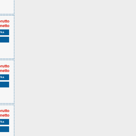
brutto
 netto
yka
brutto
 netto
yka
brutto
 netto
yka