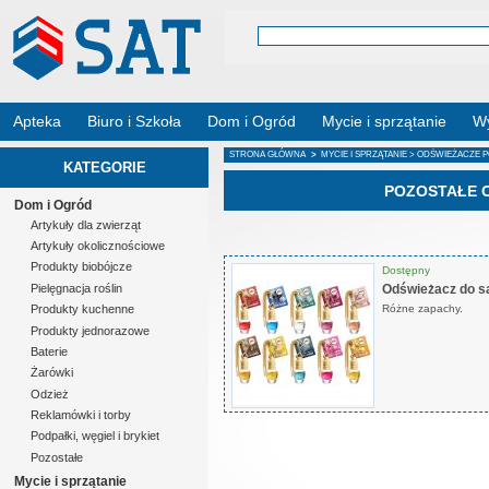
Apteka
Biuro i Szkoła
Dom i Ogród
Mycie i sprzątanie
Wy
STRONA GŁÓWNA
>
MYCIE I SPRZĄTANIE
>
ODŚWIEŻACZE 
KATEGORIE
POZOSTAŁE 
Dom i Ogród
Artykuły dla zwierząt
Artykuły okolicznościowe
Produkty biobójcze
Dostępny
Odświeżacz do s
Pielęgnacja roślin
Różne zapachy.
Produkty kuchenne
Produkty jednorazowe
Baterie
Żarówki
Odzież
Reklamówki i torby
Podpałki, węgiel i brykiet
Pozostałe
Mycie i sprzątanie