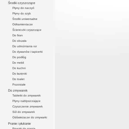
Środki czyszczące
Płyny do naczyń
Płyny do szyb
Środki uniwersalne
Odkamieniacze
Ściereczki czyszczące
Do firan
Do obuwia
Do udrożniania rur
Do dywanów i tapicerki
Do podłóg
Do mebli
Do kuchni
Do łazienki
Do toalet
Pozostałe
Do zmywarek
Tabletki do zmywarek
Płyny nabłyszczające
Czyszczenie zmywarek
Sól do zmywarek
Odświeżacze do zmywarki
Pranie i płukanie
Proszki do prania