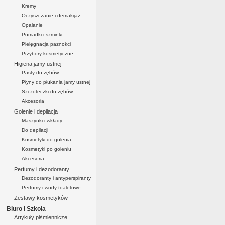
Kremy
Oczyszczanie i demakijaż
Opalanie
Pomadki i szminki
Pielęgnacja paznokci
Przybory kosmetyczne
Higiena jamy ustnej
Pasty do zębów
Płyny do płukania jamy ustnej
Szczoteczki do zębów
Akcesoria
Golenie i depilacja
Maszynki i wkłady
Do depilacji
Kosmetyki do golenia
Kosmetyki po goleniu
Akcesoria
Perfumy i dezodoranty
Dezodoranty i antyperspiranty
Perfumy i wody toaletowe
Zestawy kosmetyków
Biuro i Szkoła
Artykuły piśmiennicze