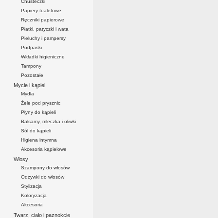
Chusteczki
Papiery toaletowe
Ręczniki papierowe
Płatki, patyczki i wata
Pieluchy i pampersy
Podpaski
Wkładki higieniczne
Tampony
Pozostałe
Mycie i kąpiel
Mydła
Żele pod prysznic
Płyny do kąpieli
Balsamy, mleczka i oliwki
Sól do kąpieli
Higiena intymna
Akcesoria kąpielowe
Włosy
Szampony do włosów
Odżywki do włosów
Stylizacja
Koloryzacja
Akcesoria
Twarz, ciało i paznokcie