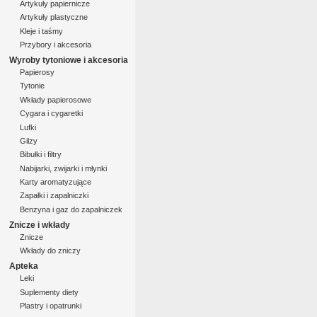
Artykuły papiernicze
Artykuły plastyczne
Kleje i taśmy
Przybory i akcesoria
Wyroby tytoniowe i akcesoria
Papierosy
Tytonie
Wkłady papierosowe
Cygara i cygaretki
Lufki
Gilzy
Bibułki i filtry
Nabijarki, zwijarki i młynki
Karty aromatyzujące
Zapałki i zapalniczki
Benzyna i gaz do zapalniczek
Znicze i wkłady
Znicze
Wkłady do zniczy
Apteka
Leki
Suplementy diety
Plastry i opatrunki