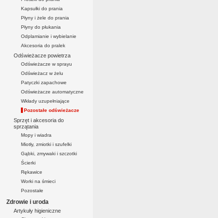
Kapsułki do prania
Płyny i żele do prania
Płyny do płukania
Odplamianie i wybielanie
Akcesoria do pralek
Odświeżacze powietrza
Odświeżacze w sprayu
Odświeżacz w żelu
Patyczki zapachowe
Odświeżacze automatyczne
Wkłady uzupełniające
Pozostałe odświeżacze
Sprzęt i akcesoria do
sprzątania
Mopy i wiadra
Miotły, zmiotki i szufelki
Gąbki, zmywaki i szczotki
Ścierki
Rękawice
Worki na śmieci
Pozostałe
Zdrowie i uroda
Artykuły higieniczne