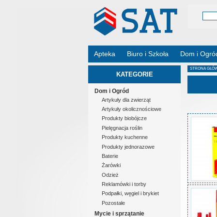
Apteka
Biuro i Szkoła
Dom i Ogró
STRONA GŁÓ
KATEGORIE
Dom i Ogród
Artykuły dla zwierząt
Artykuły okolicznościowe
Produkty biobójcze
Pielęgnacja roślin
Produkty kuchenne
Produkty jednorazowe
Baterie
Żarówki
Odzież
Reklamówki i torby
Podpałki, węgiel i brykiet
Pozostałe
Mycie i sprzątanie