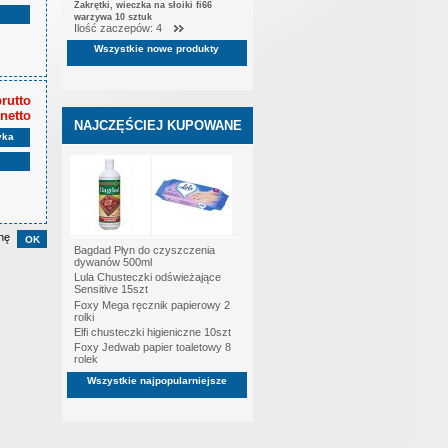
Zakrętki, wieczka na słoiki fi66
warzywa 10 sztuk
Ilość zaczepów: 4
Wszystkie nowe produkty
brutto
 netto
NAJCZĘŚCIEJ KUPOWANE
yka
nę
Bagdad Płyn do czyszczenia
dywanów 500ml
Lula Chusteczki odświeżające
Sensitive 15szt
Foxy Mega ręcznik papierowy 2
rolki
Elfi chusteczki higieniczne 10szt
Foxy Jedwab papier toaletowy 8
rolek
Wszystkie najpopularniejsze