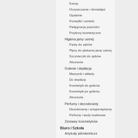
Kremy
Oczyszczanie i demakijaż
Opalanie
Pomadki i szminki
Pielęgnacja paznokci
Przybory kosmetyczne
Higiena jamy ustnej
Pasty do zębów
Płyny do płukania jamy ustnej
Szczoteczki do zębów
Akcesoria
Golenie i depilacja
Maszynki i wkłady
Do depilacji
Kosmetyki do golenia
Kosmetyki po goleniu
Akcesoria
Perfumy i dezodoranty
Dezodoranty i antyperspiranty
Perfumy i wody toaletowe
Zestawy kosmetyków
Biuro i Szkoła
Artykuły piśmiennicze