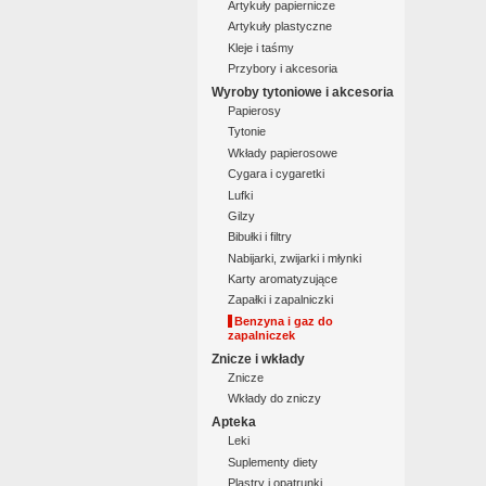
Artykuły papiernicze
Artykuły plastyczne
Kleje i taśmy
Przybory i akcesoria
Wyroby tytoniowe i akcesoria
Papierosy
Tytonie
Wkłady papierosowe
Cygara i cygaretki
Lufki
Gilzy
Bibułki i filtry
Nabijarki, zwijarki i młynki
Karty aromatyzujące
Zapałki i zapalniczki
Benzyna i gaz do
zapalniczek
Znicze i wkłady
Znicze
Wkłady do zniczy
Apteka
Leki
Suplementy diety
Plastry i opatrunki