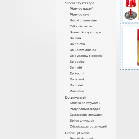
Środki czyszczące
Płyny do naczyń
Płyny do szyb
Środki uniwersalne
Odkamieniacze
Ściereczki czyszczące
Do firan
Do obuwia
Do udrożniania rur
Do dywanów i tapicerki
Do podłóg
Do mebli
Do kuchni
Do łazienki
Do toalet
Pozostałe
Do zmywarek
Tabletki do zmywarek
Płyny nabłyszczające
Czyszczenie zmywarek
Sól do zmywarek
Odświeżacze do zmywarki
Pranie i płukanie
Proszki do prania