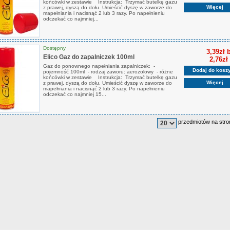
końcówki w zestawie Instrukcja: Trzymać butelkę gazu
Więcej
z prawej, dyszą do dołu. Umieścić dyszę w zaworze do
mapełniania i nacisnąć 2 lub 3 razy. Po napełnieniu
odczekać co najmniej...
Dostępny
3,39zł 
Elico Gaz do zapalniczek 100ml
2,76zł
Gaz do ponownego napełniania zapalniczek: -
Dodaj do kosz
pojemność 100ml - rodzaj zaworu: aerozolowy - różne
końcówki w zestawie Instrukcja: Trzymać butelkę gazu
Więcej
z prawej, dyszą do dołu. Umieścić dyszę w zaworze do
mapełniania i nacisnąć 2 lub 3 razy. Po napełnieniu
odczekać co najmniej 15...
przedmiotów na stro