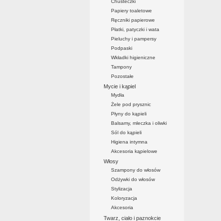
Chusteczki
Papiery toaletowe
Ręczniki papierowe
Płatki, patyczki i wata
Pieluchy i pampersy
Podpaski
Wkładki higieniczne
Tampony
Pozostałe
Mycie i kąpiel
Mydła
Żele pod prysznic
Płyny do kąpieli
Balsamy, mleczka i oliwki
Sól do kąpieli
Higiena intymna
Akcesoria kąpielowe
Włosy
Szampony do włosów
Odżywki do włosów
Stylizacja
Koloryzacja
Akcesoria
Twarz, ciało i paznokcie