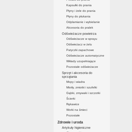
Kapsułki do prania
Płyny i żele do prania
Płyny do płukania
Odplamianie i wybielanie
Akcesoria do pralek
Odświeżacze powietrza
Odświeżacze w sprayu
Odświeżacz w żelu
Patyczki zapachowe
Odświeżacze automatyczne
Wkłady uzupełniające
Pozostałe odświeżacze
Sprzęt i akcesoria do
sprzątania
Mopy i wiadra
Miotły, zmiotki i szufelki
Gąbki, zmywaki i szczotki
Ścierki
Rękawice
Worki na śmieci
Pozostałe
Zdrowie i uroda
Artykuły higieniczne