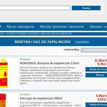
d
Mycie i sprzątanie
Wyroby tytoniowe i akcesoria
Zdrowie i u
WNA
>
WYROBY TYTONIOWE I AKCESORIA
> BENZYNA I GAZ DO ZAPALNICZEK
BENZYNA I GAZ DO ZAPALNICZEK
3 produkty
sortuj według
Dostępny
11,50zł 
RONSONOL Benzyna do zapalniczek 133ml
9,35zł
Benzyna Ronson służąca do napełniania różnego
Dodaj do kosz
rodzaju zapalniczek bezynowych oraz innych,
praktycznych zastosowań. Posiada szczelne zamknięcie
Więcej
i wygodny dozownik. NIEBEZPIECZEŃSTWO! Wysoce
łatwopalna ciecz/opary! Trzymać poza zasięgiem dzieci.
Połknięcie i dostanie się przez drogi oddechowe może
grozić...
Dostępny
5,99zł 
Elico gaz do zapalniczek 300ml
4,87zł
Gaz do ponownego napełniania zapalniczek: -
Dodaj do kosz
pojemność 300 ml - rodzaj zaworu: aerozolowy - różne