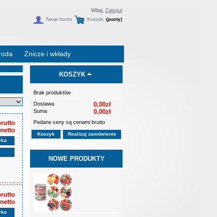
Witaj,
Zaloguj
Twoje konto
Koszyk:
(pusty)
roda
Znicze i wkłady
KOSZYK
Brak produktów
Dostawa
0,00zł
Suma
0,00zł
Podane ceny są cenami brutto
brutto
 netto
Koszyk
Realizuj zamówienie
yka
NOWE PRODUKTY
brutto
 netto
yka