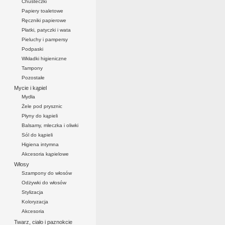
Chusteczki
Papiery toaletowe
Ręczniki papierowe
Płatki, patyczki i wata
Pieluchy i pampersy
Podpaski
Wkładki higieniczne
Tampony
Pozostałe
Mycie i kąpiel
Mydła
Żele pod prysznic
Płyny do kąpieli
Balsamy, mleczka i oliwki
Sól do kąpieli
Higiena intymna
Akcesoria kąpielowe
Włosy
Szampony do włosów
Odżywki do włosów
Stylizacja
Koloryzacja
Akcesoria
Twarz, ciało i paznokcie