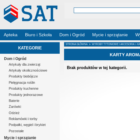
Apteka
Biuro i Szkoła
Dom i Ogród
Mycie i sprzątanie
Wy
STRONA GŁÓWNA
>
WYROBY TYTONIOWE I AKCESORIA
> K
KATEGORIE
KARTY AROM
Dom i Ogród
Artykuły dla zwierząt
Brak produktów w tej kategorii.
Artykuły okolicznościowe
Produkty biobójcze
Pielęgnacja roślin
Produkty kuchenne
Produkty jednorazowe
Baterie
Żarówki
Odzież
Reklamówki i torby
Podpałki, węgiel i brykiet
Pozostałe
Mycie i sprzątanie