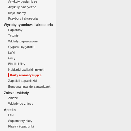
Artykuły papiernicze
Artykuły plastyczne
Kleje i taśmy
Przybory i akcesoria
Wyroby tytoniowe i akcesoria
Papierosy
Tytonie
Wkłady papierosowe
Cygara i cygaretki
Lufki
Gilzy
Bibułki i filtry
Nabijarki, zwijarki i młynki
Karty aromatyzujące
Zapałki i zapalniczki
Benzyna i gaz do zapalniczek
Znicze i wkłady
Znicze
Wkłady do zniczy
Apteka
Leki
Suplementy diety
Plastry i opatrunki