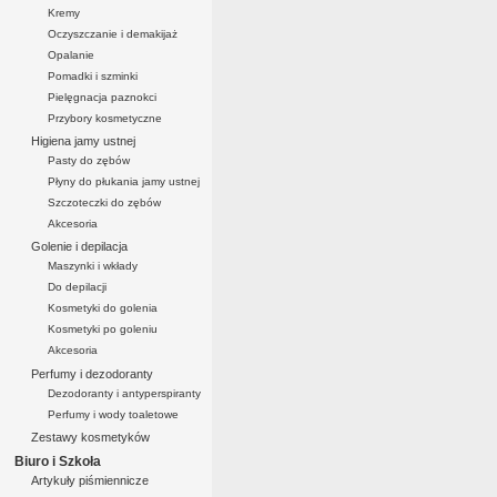
Kremy
Oczyszczanie i demakijaż
Opalanie
Pomadki i szminki
Pielęgnacja paznokci
Przybory kosmetyczne
Higiena jamy ustnej
Pasty do zębów
Płyny do płukania jamy ustnej
Szczoteczki do zębów
Akcesoria
Golenie i depilacja
Maszynki i wkłady
Do depilacji
Kosmetyki do golenia
Kosmetyki po goleniu
Akcesoria
Perfumy i dezodoranty
Dezodoranty i antyperspiranty
Perfumy i wody toaletowe
Zestawy kosmetyków
Biuro i Szkoła
Artykuły piśmiennicze