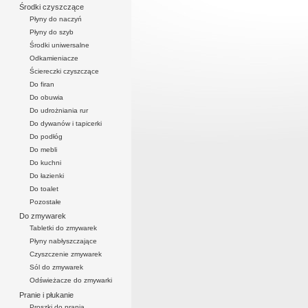
Środki czyszczące
Płyny do naczyń
Płyny do szyb
Środki uniwersalne
Odkamieniacze
Ściereczki czyszczące
Do firan
Do obuwia
Do udrożniania rur
Do dywanów i tapicerki
Do podłóg
Do mebli
Do kuchni
Do łazienki
Do toalet
Pozostałe
Do zmywarek
Tabletki do zmywarek
Płyny nabłyszczające
Czyszczenie zmywarek
Sól do zmywarek
Odświeżacze do zmywarki
Pranie i płukanie
Proszki do prania