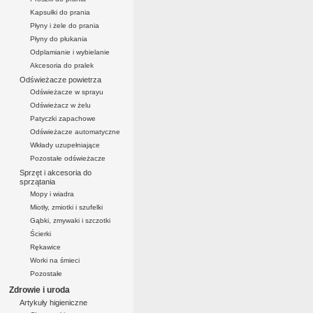
Kapsułki do prania
Płyny i żele do prania
Płyny do płukania
Odplamianie i wybielanie
Akcesoria do pralek
Odświeżacze powietrza
Odświeżacze w sprayu
Odświeżacz w żelu
Patyczki zapachowe
Odświeżacze automatyczne
Wkłady uzupełniające
Pozostałe odświeżacze
Sprzęt i akcesoria do
sprzątania
Mopy i wiadra
Miotły, zmiotki i szufelki
Gąbki, zmywaki i szczotki
Ścierki
Rękawice
Worki na śmieci
Pozostałe
Zdrowie i uroda
Artykuły higieniczne