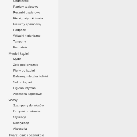
Chusteczki
Papiery toaletowe
Ręczniki papierowe
Płatki, patyczki i wata
Pieluchy i pampersy
Podpaski
Wkładki higieniczne
Tampony
Pozostałe
Mycie i kąpiel
Mydła
Żele pod prysznic
Płyny do kąpieli
Balsamy, mleczka i oliwki
Sól do kąpieli
Higiena intymna
Akcesoria kąpielowe
Włosy
Szampony do włosów
Odżywki do włosów
Stylizacja
Koloryzacja
Akcesoria
Twarz, ciało i paznokcie