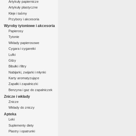
Artykuły papiernicze
Artykuły plastyczne
Kleje i taśmy
Przybory i akcesoria
Wyroby tytoniowe i akcesoria
Papierosy
Tytonie
Wkłady papierosowe
Cygara i cygaretki
Lufki
Gilzy
Bibułki i filtry
Nabijarki, zwijarki i młynki
Karty aromatyzujące
Zapałki i zapalniczki
Benzyna i gaz do zapalniczek
Znicze i wkłady
Znicze
Wkłady do zniczy
Apteka
Leki
Suplementy diety
Plastry i opatrunki