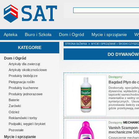
Apteka
Biuro i Szkoła
Dom i Ogród
Mycie i sprzątanie
Wy
STRONA GŁÓWNA
>
MYCIE I SPRZĄTANIE
>
ŚRODKI CZYSZC
KATEGORIE
DO DYWANÓW 
Dom i Ogród
Artykuły dla zwierząt
Artykuły okolicznościowe
Produkty biobójcze
Dostępny
Bagdad Płyn do 
Pielęgnacja roślin
Doskonały, specjalis
Produkty kuchenne
dywanów, wykładzin p
Produkty jednorazowe
tapicerki samochodowe
materiałów z wełny or
Baterie
syntetycznych. Usuwa
pozostawia świeży za
Żarówki
gdzie przebywają zwie
Odzież
Reklamówki i torby
Dostępny
MECHANI
Podpałki, węgiel i brykiet
Vanish Szampon 
Pozostałe
mechaniczne 50
Mycie i sprzątanie
Czyszczenie mechan