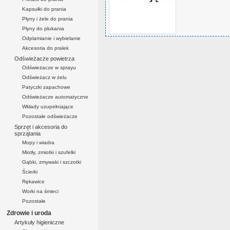
Kapsułki do prania
Płyny i żele do prania
Płyny do płukania
Odplamianie i wybielanie
Akcesoria do pralek
Odświeżacze powietrza
Odświeżacze w sprayu
Odświeżacz w żelu
Patyczki zapachowe
Odświeżacze automatyczne
Wkłady uzupełniające
Pozostałe odświeżacze
Sprzęt i akcesoria do
sprzątania
Mopy i wiadra
Miotły, zmiotki i szufelki
Gąbki, zmywaki i szczotki
Ścierki
Rękawice
Worki na śmieci
Pozostałe
Zdrowie i uroda
Artykuły higieniczne