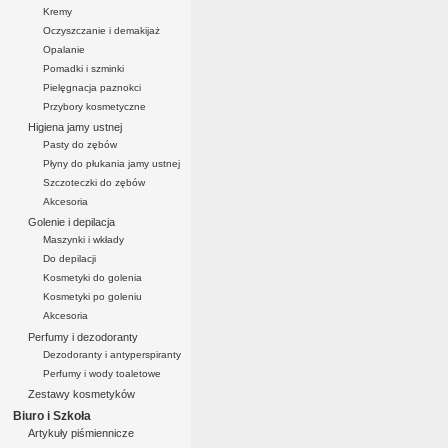
Kremy
Oczyszczanie i demakijaż
Opalanie
Pomadki i szminki
Pielęgnacja paznokci
Przybory kosmetyczne
Higiena jamy ustnej
Pasty do zębów
Płyny do płukania jamy ustnej
Szczoteczki do zębów
Akcesoria
Golenie i depilacja
Maszynki i wkłady
Do depilacji
Kosmetyki do golenia
Kosmetyki po goleniu
Akcesoria
Perfumy i dezodoranty
Dezodoranty i antyperspiranty
Perfumy i wody toaletowe
Zestawy kosmetyków
Biuro i Szkoła
Artykuły piśmiennicze