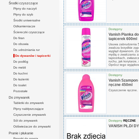
Środki czyszczące
Płyny do naczyń
Płyny do szyb
Środki uniwersalne
Odkamieniacze
Dostępny
Ściereczki czyszczące
Vanish Pianka do
Do firan
tapicerek 600ml
Do obuwia
Usuwa zabrudzenia 5x
zwalcza brzydkie zap
Do udrożniania rur
wygląd dywanom. Zos
myślą o zwalczaniu 
Do dywanów i tapicerki
tapicerkach, zwłaszc
ruchu, jak korytarze,
Do podłóg
Oprócz tego wyjątkow
Do mebli
Do kuchni
Dostępny
Do łazienki
Vanish Szampon 
ręczne 450ml
Do toalet
Czyszczenie ręczne.
Pozostałe
Do zmywarek
Tabletki do zmywarek
Płyny nabłyszczające
Czyszczenie zmywarek
Dostępny
RĘCZNE
Sól do zmywarek
VANISH PŁ.D/ 
Odświeżacze do zmywarki
Pranie i płukanie
Proszki do prania