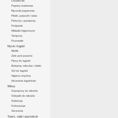
Chusteczki
Papiery toaletowe
Ręczniki papierowe
Płatki, patyczki i wata
Pieluchy i pampersy
Podpaski
Wkładki higieniczne
Tampony
Pozostałe
Mycie i kąpiel
Mydła
Żele pod prysznic
Płyny do kąpieli
Balsamy, mleczka i oliwki
Sól do kąpieli
Higiena intymna
Akcesoria kąpielowe
Włosy
Szampony do włosów
Odżywki do włosów
Stylizacja
Koloryzacja
Akcesoria
Twarz, ciało i paznokcie