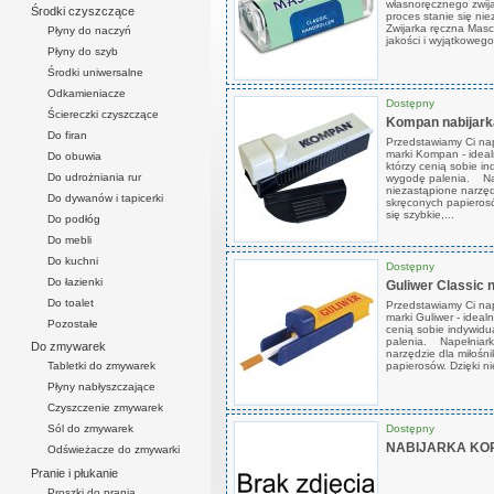
własnoręcznego zwija
Środki czyszczące
proces stanie się nie
Zwijarka ręczna Masc
Płyny do naczyń
jakości i wyjątkoweg
Płyny do szyb
Środki uniwersalne
Odkamieniacze
Dostępny
Ściereczki czyszczące
Kompan nabijark
Do firan
Przedstawiamy Ci nap
marki Kompan - ideal
Do obuwia
którzy cenią sobie i
Do udrożniania rur
wygodę palenia. Na
niezastąpione narzęd
Do dywanów i tapicerki
skręconych papierosów.
się szybkie,...
Do podłóg
Do mebli
Do kuchni
Dostępny
Do łazienki
Guliwer Classic 
Do toalet
Przedstawiamy Ci nap
marki Guliwer - ideal
Pozostałe
cenią sobie indywidu
palenia. Napełniarka
Do zmywarek
narzędzie dla miłośn
papierosów. Dzięki niej
Tabletki do zmywarek
Płyny nabłyszczające
Czyszczenie zmywarek
Dostępny
Sól do zmywarek
NABIJARKA KO
Odświeżacze do zmywarki
Pranie i płukanie
Proszki do prania