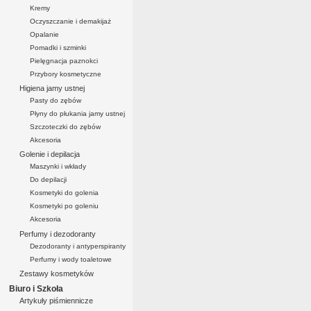
Kremy
Oczyszczanie i demakijaż
Opalanie
Pomadki i szminki
Pielęgnacja paznokci
Przybory kosmetyczne
Higiena jamy ustnej
Pasty do zębów
Płyny do płukania jamy ustnej
Szczoteczki do zębów
Akcesoria
Golenie i depilacja
Maszynki i wkłady
Do depilacji
Kosmetyki do golenia
Kosmetyki po goleniu
Akcesoria
Perfumy i dezodoranty
Dezodoranty i antyperspiranty
Perfumy i wody toaletowe
Zestawy kosmetyków
Biuro i Szkoła
Artykuły piśmiennicze