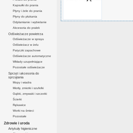
Kapsułki do prania
Płyny i żele do prania
Płyny do płukania
Odplamianie i wybielanie
Akcesoria do pralek
Odświeżacze powietrza
Odświeżacze w sprayu
Odświeżacz w żelu
Patyczki zapachowe
Odświeżacze automatyczne
Wkłady uzupełniające
Pozostałe odświeżacze
Sprzęt i akcesoria do
sprzątania
Mopy i wiadra
Miotły, zmiotki i szufelki
Gąbki, zmywaki i szczotki
Ścierki
Rękawice
Worki na śmieci
Pozostałe
Zdrowie i uroda
Artykuły higieniczne