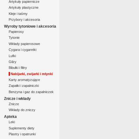
Artykuły papiernicze
Artykuły plastyczne
Kleje i taśmy
Przybory i akcesoria
Wyroby tytoniowe i akcesoria
Papierosy
Tytonie
Wkłady papierosowe
Cygara i cygaretki
Lufki
Gilzy
Bibułki i filtry
Nabijarki, zwijarki i młynki
Karty aromatyzujące
Zapałki i zapalniczki
Benzyna i gaz do zapalniczek
Znicze i wkłady
Znicze
Wkłady do zniczy
Apteka
Leki
Suplementy diety
Plastry i opatrunki