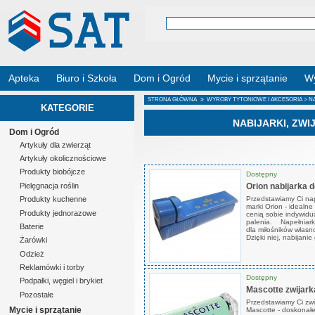
Apteka
Biuro i Szkoła
Dom i Ogród
Mycie i sprzątanie
Wy
STRONA GŁÓWNA
>
WYROBY TYTONIOWE I AKCESORIA
> NA
KATEGORIE
NABIJARKI, ZWI
Dom i Ogród
Artykuły dla zwierząt
Artykuły okolicznościowe
Produkty biobójcze
Dostępny
Orion nabijarka 
Pielęgnacja roślin
Przedstawiamy Ci nap
Produkty kuchenne
marki Orion - idealne
Produkty jednorazowe
cenią sobie indywidu
palenia. Napełniarka
Baterie
dla miłośników własn
Dzięki niej, nabijanie 
Żarówki
Odzież
Reklamówki i torby
Dostępny
Podpałki, węgiel i brykiet
Mascotte zwijark
Pozostałe
Przedstawiamy Ci zwi
Mycie i sprzątanie
Mascotte - doskonałe