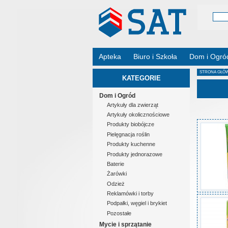
Apteka
Biuro i Szkoła
Dom i Ogró
STRONA GŁÓ
KATEGORIE
Dom i Ogród
Artykuły dla zwierząt
Artykuły okolicznościowe
Produkty biobójcze
Pielęgnacja roślin
Produkty kuchenne
Produkty jednorazowe
Baterie
Żarówki
Odzież
Reklamówki i torby
Podpałki, węgiel i brykiet
Pozostałe
Mycie i sprzątanie