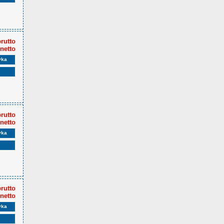
brutto
 netto
yka
brutto
 netto
yka
brutto
 netto
yka