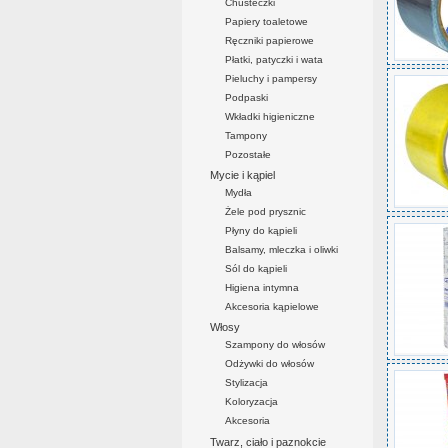
Chusteczki
Papiery toaletowe
Ręczniki papierowe
Płatki, patyczki i wata
Pieluchy i pampersy
Podpaski
Wkładki higieniczne
Tampony
Pozostałe
Mycie i kąpiel
Mydła
Żele pod prysznic
Płyny do kąpieli
Balsamy, mleczka i oliwki
Sól do kąpieli
Higiena intymna
Akcesoria kąpielowe
Włosy
Szampony do włosów
Odżywki do włosów
Stylizacja
Koloryzacja
Akcesoria
Twarz, ciało i paznokcie