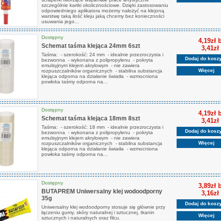
szczególnie kartki okolicznościowe. Dzięki zastosowaniu
odpowiedniego aplikatora możemy nałożyć na klejoną
warstwę taką ilość kleju jaką chcemy bez konieczności
usuwania jego...
Dostępny
4,19zł 
Schemat taśma klejąca 24mm 6szt
3,41zł
Taśma: - szerokość: 24 mm - idealnie przezroczysta i
Dodaj do kosz
bezwonna - wykonana z polipropylenu - pokryta
emulsyjnym klejem akrylowym - nie zawiera
Więcej
rozpuszczalników organicznych - stabilna substancja
klejąca odporna na działanie światła - wzmocniona
powłoka taśmy odporna na...
Dostępny
4,19zł 
Schemat taśma klejąca 18mm 8szt
3,41zł
Taśma: - szerokość: 18 mm - idealnie przezroczysta i
Dodaj do kosz
bezwonna - wykonana z polipropylenu - pokryta
emulsyjnym klejem akrylowym - nie zawiera
Więcej
rozpuszczalników organicznych - stabilna substancja
klejąca odporna na działanie światła - wzmocniona
powłoka taśmy odporna na...
Dostępny
3,89zł 
BUTAPREM Uniwersalny klej wodoodporny
3,16zł
35g
Dodaj do kosz
Uniwersalny klej wodoodporny stosuje się głównie przy
łączeniu gumy, skóry naturalnej i sztucznej, tkanin
Więcej
sztucznych i naturalnych oraz filcu.