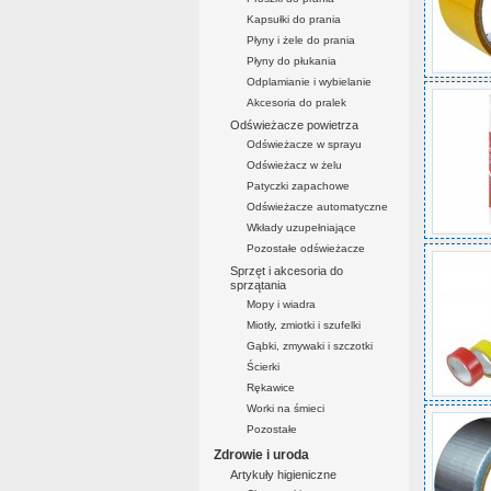
Kapsułki do prania
Płyny i żele do prania
Płyny do płukania
Odplamianie i wybielanie
Akcesoria do pralek
Odświeżacze powietrza
Odświeżacze w sprayu
Odświeżacz w żelu
Patyczki zapachowe
Odświeżacze automatyczne
Wkłady uzupełniające
Pozostałe odświeżacze
Sprzęt i akcesoria do
sprzątania
Mopy i wiadra
Miotły, zmiotki i szufelki
Gąbki, zmywaki i szczotki
Ścierki
Rękawice
Worki na śmieci
Pozostałe
Zdrowie i uroda
Artykuły higieniczne