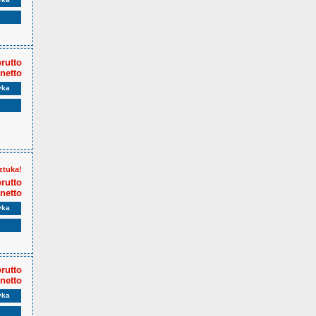
brutto
 netto
yka
ztuka!
brutto
 netto
yka
brutto
 netto
yka