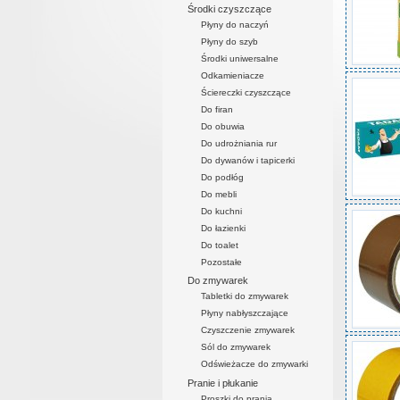
Środki czyszczące
Płyny do naczyń
Płyny do szyb
Środki uniwersalne
Odkamieniacze
Ściereczki czyszczące
Do firan
Do obuwia
Do udrożniania rur
Do dywanów i tapicerki
Do podłóg
Do mebli
Do kuchni
Do łazienki
Do toalet
Pozostałe
Do zmywarek
Tabletki do zmywarek
Płyny nabłyszczające
Czyszczenie zmywarek
Sól do zmywarek
Odświeżacze do zmywarki
Pranie i płukanie
Proszki do prania