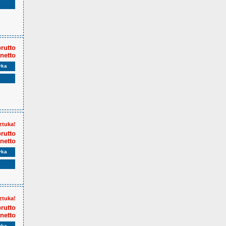
brutto
 netto
yka
ztuka!
brutto
 netto
yka
ztuka!
brutto
 netto
yka