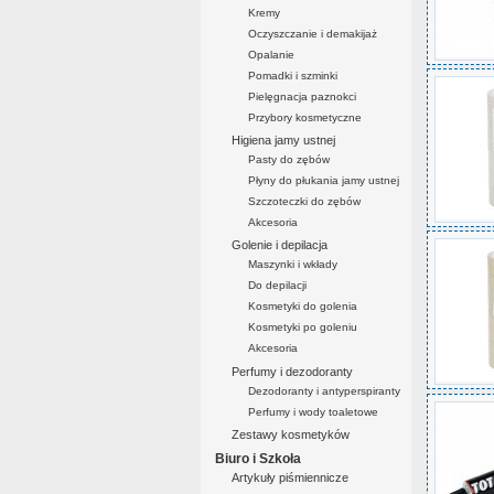
Kremy
Oczyszczanie i demakijaż
Opalanie
Pomadki i szminki
Pielęgnacja paznokci
Przybory kosmetyczne
Higiena jamy ustnej
Pasty do zębów
Płyny do płukania jamy ustnej
Szczoteczki do zębów
Akcesoria
Golenie i depilacja
Maszynki i wkłady
Do depilacji
Kosmetyki do golenia
Kosmetyki po goleniu
Akcesoria
Perfumy i dezodoranty
Dezodoranty i antyperspiranty
Perfumy i wody toaletowe
Zestawy kosmetyków
Biuro i Szkoła
Artykuły piśmiennicze