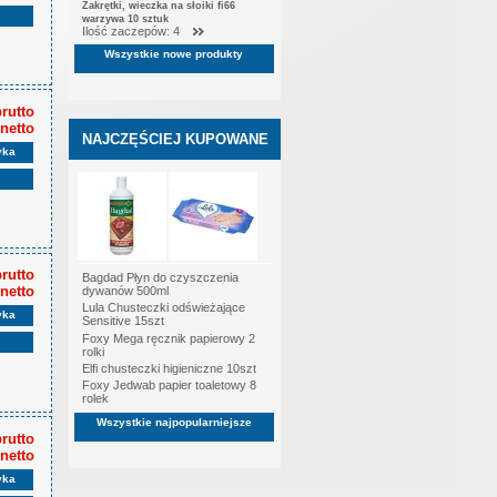
Zakrętki, wieczka na słoiki fi66
warzywa 10 sztuk
Ilość zaczepów: 4
Wszystkie nowe produkty
brutto
 netto
NAJCZĘŚCIEJ KUPOWANE
yka
brutto
Bagdad Płyn do czyszczenia
 netto
dywanów 500ml
Lula Chusteczki odświeżające
yka
Sensitive 15szt
Foxy Mega ręcznik papierowy 2
rolki
Elfi chusteczki higieniczne 10szt
Foxy Jedwab papier toaletowy 8
rolek
Wszystkie najpopularniejsze
brutto
 netto
yka