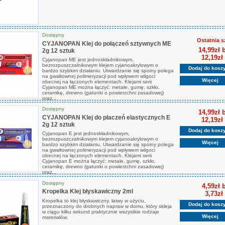
Dostępny
Ostatnia s
CYJANOPAN Klej do połączeń sztywnych ME
14,99zł 
2g 12 sztuk
12,19zł
Cyjanopan ME jest jednoskładnikowym,
bezrozpuszczalnikowym klejem cyjanoakrylowym o
Dodaj do kosz
bardzo szybkim działaniu. Utwardzanie się spoiny polega
na gwałtownej polimeryzacji pod wpływem wilgoci
Więcej
obecnej na łączonych elementach. Klejami serii
Cyjanopan ME można łączyć: metale, gumę, szkło,
ceramikę, drewno (gatunki o powierzchni zasadowej)
oraz...
Dostępny
14,99zł 
CYJANOPAN Klej do płaczeń elastycznych E
12,19zł
2g 12 sztuk
Dodaj do kosz
Cyjanopan E jest jednoskładnikowym,
bezrozpuszczalnikowym klejem cyjanoakrylowym o
Więcej
bardzo szybkim działaniu. Utwardzanie się spoiny polega
na gwałtownej polimeryzacji pod wpływem wilgoci
obecnej na łączonych elementach. Klejami serii
Cyjanopan E można łączyć: metale, gumę, szkło,
ceramikę, drewno (gatunki o powierzchni zasadowej)
oraz...
Dostępny
4,59zł 
Kropelka Klej błyskawiczny 2ml
3,73zł
Kropelka to klej błyskawiczny, łatwy w użyciu,
Dodaj do kosz
przeznaczony do drobnych napraw w domu, który skleja
w ciągu kilku sekund praktycznie wszystkie rodzaje
Więcej
materiałów.