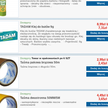
przeznaczony do papieru,kartonu i fotografii - łatwy do
Więcej
sprania - idealny dla dzieci - niepermanetny - czas
schnięcia 1min - obudowa...
Dostępny
8,99zł 
TADAM Klej do butów 9g
7,31zł
Klej do butów TADAM charakteryzuje się trwałością i
Dodaj do kosz
elastycznością. Ze względu na swoją przezroczystość
nadaje się do każdego typu obuwia nie brudząc go. Klej
Więcej
idealny do skóry, tkaniny oraz niektórych tworzyw
sztucznych. Bardzo szybko zasycha. - Pojemność: 9g
- Trwały - Przezroczysty -...
Dostępny
Towar w opakowaniach po 6 SZT
2,99zł 
Taśma pakowa brązowa 50m
2,43zł
Taśma brązowa o długości 50m.
Dodaj do kosz
Więcej
Dostępny
4,49zł 
Taśma dwustronna 50MM/5M
3,65zł
- samoprzylepne - niezwykle mocne - uniwersalne
Dodaj do kosz
zastosowanie