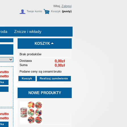
Witaj,
Zaloguj
Twoje konto
Koszyk:
(pusty)
roda
Znicze i wkłady
KOSZYK
Brak produktów
Dostawa
0,00zł
Suma
0,00zł
Podane ceny są cenami brutto
brutto
 netto
Koszyk
Realizuj zamówienie
yka
NOWE PRODUKTY
brutto
 netto
yka