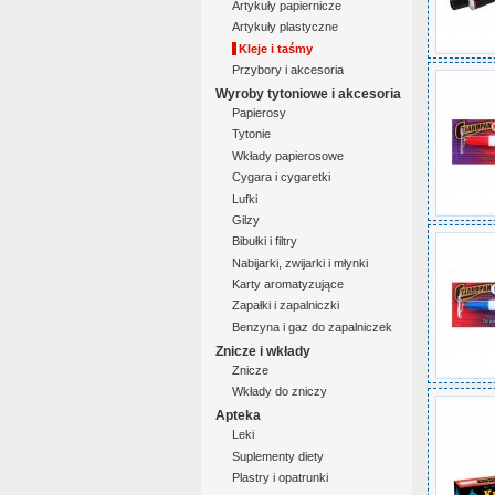
Artykuły papiernicze
Artykuły plastyczne
Kleje i taśmy
Przybory i akcesoria
Wyroby tytoniowe i akcesoria
Papierosy
Tytonie
Wkłady papierosowe
Cygara i cygaretki
Lufki
Gilzy
Bibułki i filtry
Nabijarki, zwijarki i młynki
Karty aromatyzujące
Zapałki i zapalniczki
Benzyna i gaz do zapalniczek
Znicze i wkłady
Znicze
Wkłady do zniczy
Apteka
Leki
Suplementy diety
Plastry i opatrunki