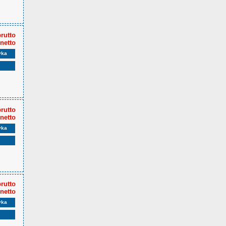
brutto
 netto
yka
brutto
 netto
yka
brutto
 netto
yka