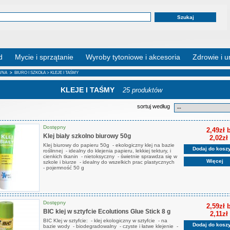
d
Mycie i sprzątanie
Wyroby tytoniowe i akcesoria
Zdrowie i u
WNA
>
BIURO I SZKOŁA
> KLEJE I TAŚMY
KLEJE I TAŚMY
25 produktów
sortuj według
Dostępny
2,49zł 
Klej biały szkolno biurowy 50g
2,02zł
Klej biurowy do papieru 50g - ekologiczny klej na bazie
Dodaj do kosz
roślinnej - idealny do klejenia papieru, lekkiej tektury, i
cienkich tkanin - nietoksyczny - świetnie sprawdza się w
Więcej
szkole i biurze - idealny do wszelkich prac plastycznych
- pojemność 50 g
Dostępny
2,59zł 
BIC klej w sztyfcie Ecolutions Glue Stick 8 g
2,11zł
BIC Klej w sztyfcie: - klej ekologiczny w sztyfcie - na
Dodaj do kosz
bazie wody - biodegradowalny - czyste i łatwe klejenie -