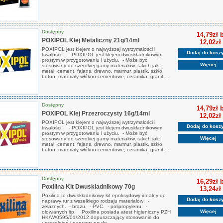
Dostępny
14,79zł 
POXIPOL Klej Metaliczny 21g/14ml
12,02zł
POXIPOL jest klejem o najwyższej wytrzymałości i
Dodaj do kosz
trwałości. - POXIPOL jest klejem dwuskładnikowym,
prostym w przygotowaniu i użyciu. - Może być
Więcej
stosowany do szerokiej gamy materiałów, takich jak:
metal, cement, fajans, drewno, marmur, plastik, szkło,
beton, materiały włókno-cementowe, ceramika, granit,...
Dostępny
14,79zł 
POXIPOL Klej Przezroczysty 16g/14ml
12,02zł
POXIPOL jest klejem o najwyższej wytrzymałości i
Dodaj do kosz
trwałości. - POXIPOL jest klejem dwuskładnikowym,
prostym w przygotowaniu i użyciu. - Może być
Więcej
stosowany do szerokiej gamy materiałów, takich jak:
metal, cement, fajans, drewno, marmur, plastik, szkło,
beton, materiały włókno-cementowe, ceramika, granit,...
Dostępny
16,29zł 
Poxilina Kit Dwuskładnikowy 70g
13,24zł
Poxilina to dwuskładnikowy kit epoksydowy idealny do
Dodaj do kosz
naprawy rur z wszelkiego rodzaju materiałów: -
zelaznych. - brązu. - PVC. - polipropylenu. -
Więcej
ołowianych itp. Poxilina posiada atest higieniczny PZH
HK/W/0595/01/2012 dopuszczający stosowanie do
uszczelnień i naprawy rur do...