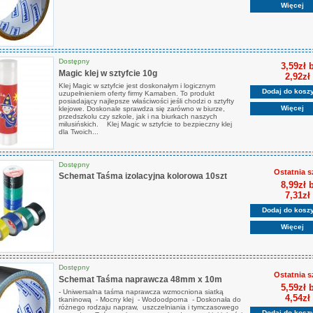
Więcej
Dostępny
3,59zł 
Magic klej w sztyfcie 10g
2,92zł
Klej Magic w sztyfcie jest doskonałym i logicznym
Dodaj do kosz
uzupełnieniem oferty firmy Kamaben. To produkt
posiadający najlepsze właściwości jeśli chodzi o sztyfty
Więcej
klejowe. Doskonale sprawdza się zarówno w biurze,
przedszkolu czy szkole, jak i na biurkach naszych
milusińskich. Klej Magic w sztyfcie to bezpieczny klej
dla Twoich...
Dostępny
Ostatnia s
Schemat Taśma izolacyjna kolorowa 10szt
8,99zł 
7,31zł
Dodaj do kosz
Więcej
Dostępny
Ostatnia s
Schemat Taśma naprawcza 48mm x 10m
5,59zł 
- Uniwersalna taśma naprawcza wzmocniona siatką
4,54zł
tkaninową - Mocny klej - Wodoodporna - Doskonała do
różnego rodzaju napraw, uszczelniania i tymczasowego
Dodaj do kosz