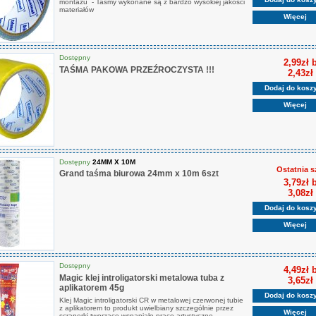
montażu - Taśmy wykonane są z bardzo wysokiej jakości
materiałów
Więcej
Dostępny
2,99zł 
TAŚMA PAKOWA PRZEŹROCZYSTA !!!
2,43zł
Dodaj do kosz
Więcej
Dostępny
24MM X 10M
Ostatnia s
Grand taśma biurowa 24mm x 10m 6szt
3,79zł 
3,08zł
Dodaj do kosz
Więcej
Dostępny
4,49zł 
Magic klej introligatorski metalowa tuba z
3,65zł
aplikatorem 45g
Dodaj do kosz
Klej Magic introligatorski CR w metalowej czerwonej tubie
z aplikatorem to produkt uwielbiany szczególnie przez
Więcej
scraperki tworzące wspaniałe prace artystyczne