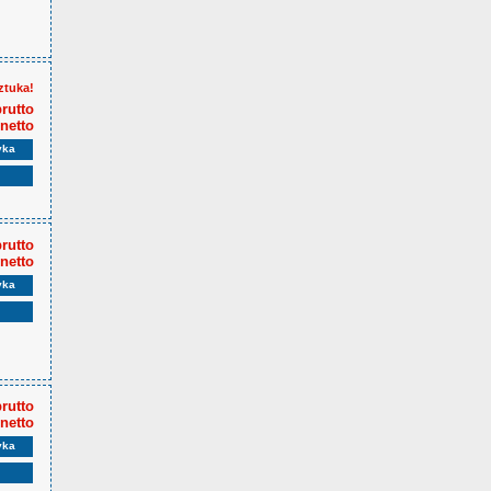
ztuka!
brutto
 netto
yka
brutto
 netto
yka
brutto
 netto
yka