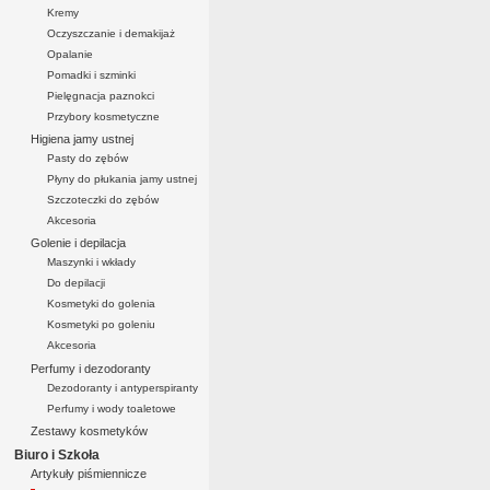
Kremy
Oczyszczanie i demakijaż
Opalanie
Pomadki i szminki
Pielęgnacja paznokci
Przybory kosmetyczne
Higiena jamy ustnej
Pasty do zębów
Płyny do płukania jamy ustnej
Szczoteczki do zębów
Akcesoria
Golenie i depilacja
Maszynki i wkłady
Do depilacji
Kosmetyki do golenia
Kosmetyki po goleniu
Akcesoria
Perfumy i dezodoranty
Dezodoranty i antyperspiranty
Perfumy i wody toaletowe
Zestawy kosmetyków
Biuro i Szkoła
Artykuły piśmiennicze