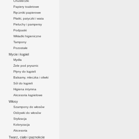
Chusteczki
Papiery toaletowe
Ręczniki papierowe
Płatki, patyczki i wata
Pieluchy i pampersy
Podpaski
Wkładki higieniczne
Tampony
Pozostałe
Mycie i kąpiel
Mydła
Żele pod prysznic
Płyny do kąpieli
Balsamy, mleczka i oliwki
Sól do kąpieli
Higiena intymna
Akcesoria kąpielowe
Włosy
Szampony do włosów
Odżywki do włosów
Stylizacja
Koloryzacja
Akcesoria
Twarz, ciało i paznokcie