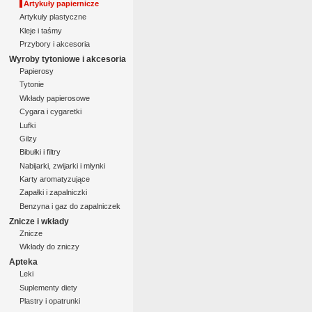
Artykuły papiernicze
Artykuły plastyczne
Kleje i taśmy
Przybory i akcesoria
Wyroby tytoniowe i akcesoria
Papierosy
Tytonie
Wkłady papierosowe
Cygara i cygaretki
Lufki
Gilzy
Bibułki i filtry
Nabijarki, zwijarki i młynki
Karty aromatyzujące
Zapałki i zapalniczki
Benzyna i gaz do zapalniczek
Znicze i wkłady
Znicze
Wkłady do zniczy
Apteka
Leki
Suplementy diety
Plastry i opatrunki