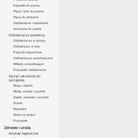
Kapsułki do prania
Płyny i żele do prania
Płyny do płukania
Odplamianie i wybielanie
Akcesoria do pralek
Odświeżacze powietrza
Odświeżacze w sprayu
Odświeżacz w żelu
Patyczki zapachowe
Odświeżacze automatyczne
Wkłady uzupełniające
Pozostałe odświeżacze
Sprzęt i akcesoria do
sprzątania
Mopy i wiadra
Miotły, zmiotki i szufelki
Gąbki, zmywaki i szczotki
Ścierki
Rękawice
Worki na śmieci
Pozostałe
Zdrowie i uroda
Artykuły higieniczne