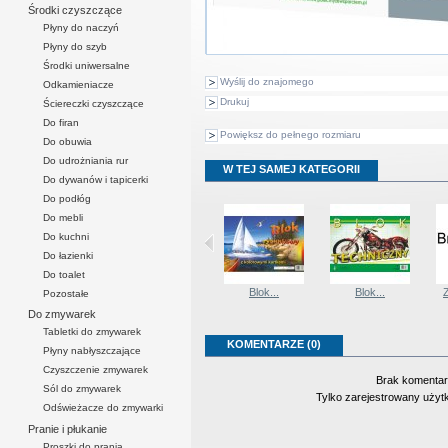
Środki czyszczące
Płyny do naczyń
Płyny do szyb
Środki uniwersalne
Wyślij do znajomego
Odkamieniacze
Drukuj
Ściereczki czyszczące
Do firan
Powiększ do pełnego rozmiaru
Do obuwia
Do udrożniania rur
W TEJ SAMEJ KATEGORII
Do dywanów i tapicerki
Do podłóg
Do mebli
Do kuchni
Do łazienki
Do toalet
Zeszyt A5 60...
Schemat...
Blok...
Blok...
Pozostałe
Do zmywarek
Tabletki do zmywarek
KOMENTARZE (0)
Płyny nabłyszczające
Czyszczenie zmywarek
Brak komentar
Sól do zmywarek
Tylko zarejestrowany uży
Odświeżacze do zmywarki
Pranie i płukanie
Proszki do prania