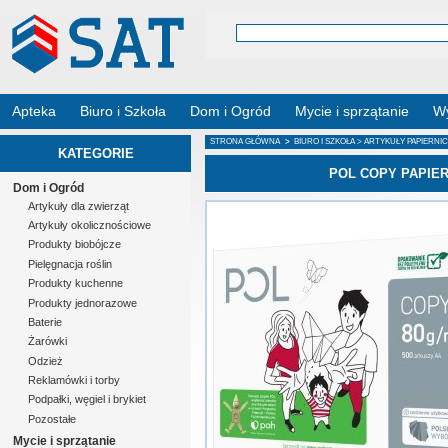
Apteka
Biuro i Szkoła
Dom i Ogród
Mycie i sprzątanie
Wy
STRONA GŁÓWNA
>
BIURO I SZKOŁA
>
ARTYKUŁY PAPIERNI
KATEGORIE
POL COPY PAPIER
Dom i Ogród
Artykuły dla zwierząt
Artykuły okolicznościowe
Produkty biobójcze
Pielęgnacja roślin
Produkty kuchenne
Produkty jednorazowe
Baterie
Żarówki
Odzież
Reklamówki i torby
Podpałki, węgiel i brykiet
Pozostałe
Mycie i sprzątanie