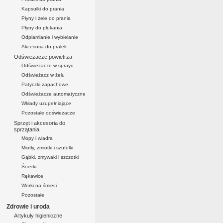
Kapsułki do prania
Płyny i żele do prania
Płyny do płukania
Odplamianie i wybielanie
Akcesoria do pralek
Odświeżacze powietrza
Odświeżacze w sprayu
Odświeżacz w żelu
Patyczki zapachowe
Odświeżacze automatyczne
Wkłady uzupełniające
Pozostałe odświeżacze
Sprzęt i akcesoria do
sprzątania
Mopy i wiadra
Miotły, zmiotki i szufelki
Gąbki, zmywaki i szczotki
Ścierki
Rękawice
Worki na śmieci
Pozostałe
Zdrowie i uroda
Artykuły higieniczne