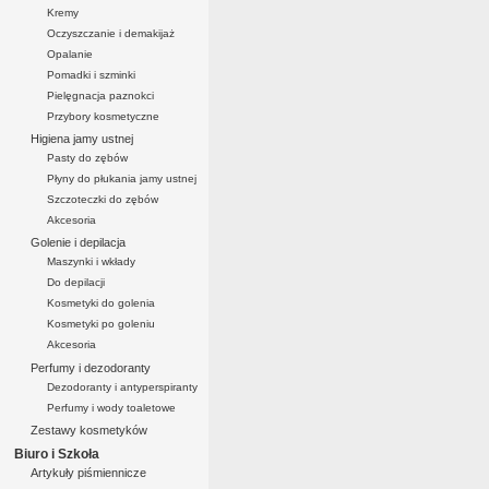
Kremy
Oczyszczanie i demakijaż
Opalanie
Pomadki i szminki
Pielęgnacja paznokci
Przybory kosmetyczne
Higiena jamy ustnej
Pasty do zębów
Płyny do płukania jamy ustnej
Szczoteczki do zębów
Akcesoria
Golenie i depilacja
Maszynki i wkłady
Do depilacji
Kosmetyki do golenia
Kosmetyki po goleniu
Akcesoria
Perfumy i dezodoranty
Dezodoranty i antyperspiranty
Perfumy i wody toaletowe
Zestawy kosmetyków
Biuro i Szkoła
Artykuły piśmiennicze