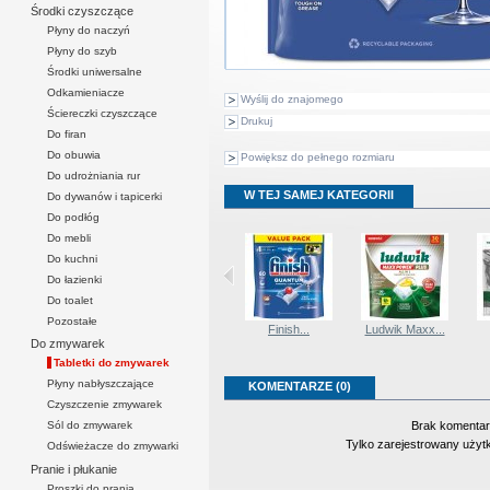
Środki czyszczące
Płyny do naczyń
Płyny do szyb
Środki uniwersalne
Odkamieniacze
Wyślij do znajomego
Ściereczki czyszczące
Drukuj
Do firan
Do obuwia
Powiększ do pełnego rozmiaru
Do udrożniania rur
W TEJ SAMEJ KATEGORII
Do dywanów i tapicerki
Do podłóg
Do mebli
Do kuchni
Do łazienki
Do toalet
Pozostałe
Finish...
Finish...
Finish...
Ludwik Maxx...
Do zmywarek
Tabletki do zmywarek
Płyny nabłyszczające
KOMENTARZE (0)
Czyszczenie zmywarek
Brak komentar
Sól do zmywarek
Tylko zarejestrowany uży
Odświeżacze do zmywarki
Pranie i płukanie
Proszki do prania