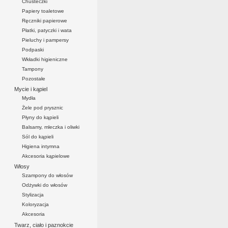
Chusteczki
Papiery toaletowe
Ręczniki papierowe
Płatki, patyczki i wata
Pieluchy i pampersy
Podpaski
Wkładki higieniczne
Tampony
Pozostałe
Mycie i kąpiel
Mydła
Żele pod prysznic
Płyny do kąpieli
Balsamy, mleczka i oliwki
Sól do kąpieli
Higiena intymna
Akcesoria kąpielowe
Włosy
Szampony do włosów
Odżywki do włosów
Stylizacja
Koloryzacja
Akcesoria
Twarz, ciało i paznokcie