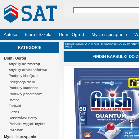
Apteka
Biuro i Szkoła
Dom i Ogród
Mycie i sprzątanie
Wy
STRONA GŁÓWNA
>
MYCIE I SPRZĄTANIE
>
DO ZMYWAREK
KATEGORIE
60SZT
FINISH KAPSUŁKI DO 
Dom i Ogród
Artykuły dla zwierząt
Artykuły okolicznościowe
Produkty biobójcze
Pielęgnacja roślin
Produkty kuchenne
Produkty jednorazowe
Baterie
Żarówki
Odzież
Reklamówki i torby
Podpałki, węgiel i brykiet
Pozostałe
Mycie i sprzątanie