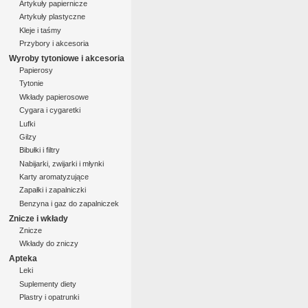
Artykuły papiernicze
Artykuły plastyczne
Kleje i taśmy
Przybory i akcesoria
Wyroby tytoniowe i akcesoria
Papierosy
Tytonie
Wkłady papierosowe
Cygara i cygaretki
Lufki
Gilzy
Bibułki i filtry
Nabijarki, zwijarki i młynki
Karty aromatyzujące
Zapałki i zapalniczki
Benzyna i gaz do zapalniczek
Znicze i wkłady
Znicze
Wkłady do zniczy
Apteka
Leki
Suplementy diety
Plastry i opatrunki