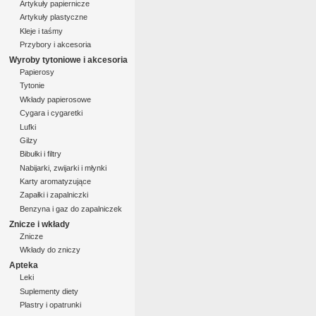
Artykuły papiernicze
Artykuły plastyczne
Kleje i taśmy
Przybory i akcesoria
Wyroby tytoniowe i akcesoria
Papierosy
Tytonie
Wkłady papierosowe
Cygara i cygaretki
Lufki
Gilzy
Bibułki i filtry
Nabijarki, zwijarki i młynki
Karty aromatyzujące
Zapałki i zapalniczki
Benzyna i gaz do zapalniczek
Znicze i wkłady
Znicze
Wkłady do zniczy
Apteka
Leki
Suplementy diety
Plastry i opatrunki