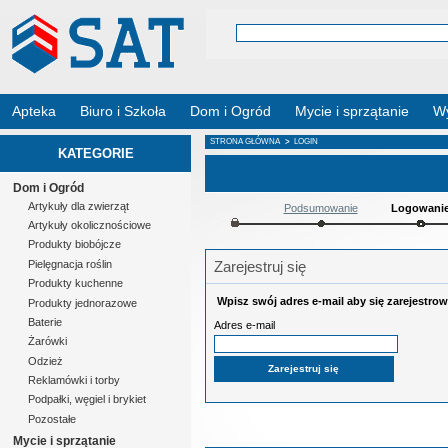
Apteka
Biuro i Szkoła
Dom i Ogród
Mycie i sprzątanie
Wy
STRONA GŁÓWNA
>
LOGIN
KATEGORIE
Dom i Ogród
Artykuły dla zwierząt
Podsumowanie
Logowani
Artykuły okolicznościowe
Produkty biobójcze
Zarejestruj się
Pielęgnacja roślin
Produkty kuchenne
Wpisz swój adres e-mail aby się zarejestrow
Produkty jednorazowe
Baterie
Adres e-mail
Żarówki
Odzież
Reklamówki i torby
Podpałki, węgiel i brykiet
Pozostałe
Mycie i sprzątanie