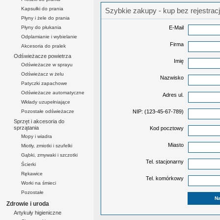
Kapsułki do prania
Szybkie zakupy - kup bez rejestracj
Płyny i żele do prania
Płyny do płukania
E-Mail
Odplamianie i wybielanie
Firma
Akcesoria do pralek
Odświeżacze powietrza
Imię
Odświeżacze w sprayu
Odświeżacz w żelu
Nazwisko
Patyczki zapachowe
Odświeżacze automatyczne
Adres ul.
Wkłady uzupełniające
NIP: (123-45-67-789)
Pozostałe odświeżacze
Sprzęt i akcesoria do
sprzątania
Kod pocztowy
Mopy i wiadra
Miasto
Miotły, zmiotki i szufelki
Gąbki, zmywaki i szczotki
Tel. stacjonarny
Ścierki
Rękawice
Tel. komórkowy
Worki na śmieci
Pozostałe
Zdrowie i uroda
Artykuły higieniczne