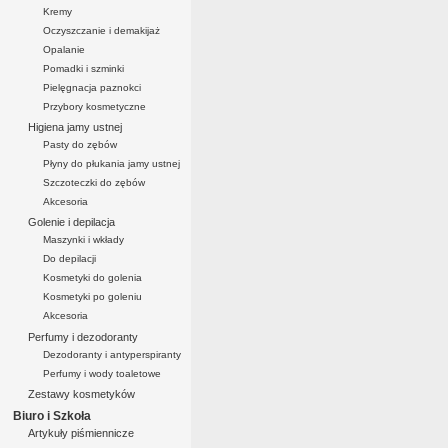
Kremy
Oczyszczanie i demakijaż
Opalanie
Pomadki i szminki
Pielęgnacja paznokci
Przybory kosmetyczne
Higiena jamy ustnej
Pasty do zębów
Płyny do płukania jamy ustnej
Szczoteczki do zębów
Akcesoria
Golenie i depilacja
Maszynki i wkłady
Do depilacji
Kosmetyki do golenia
Kosmetyki po goleniu
Akcesoria
Perfumy i dezodoranty
Dezodoranty i antyperspiranty
Perfumy i wody toaletowe
Zestawy kosmetyków
Biuro i Szkoła
Artykuły piśmiennicze