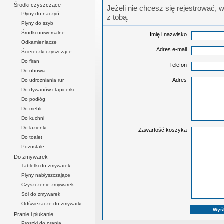
Środki czyszczące
Jeżeli nie chcesz się rejestrować, 
Płyny do naczyń
z tobą.
Płyny do szyb
Środki uniwersalne
Imię i nazwisko
Odkamieniacze
Adres e-mail
Ściereczki czyszczące
Do firan
Telefon
Do obuwia
Adres
Do udrożniania rur
Do dywanów i tapicerki
Do podłóg
Do mebli
Do kuchni
Do łazienki
Zawartość koszyka
Do toalet
Pozostałe
Do zmywarek
Tabletki do zmywarek
Płyny nabłyszczające
Czyszczenie zmywarek
Sól do zmywarek
Odświeżacze do zmywarki
Pranie i płukanie
Proszki do prania