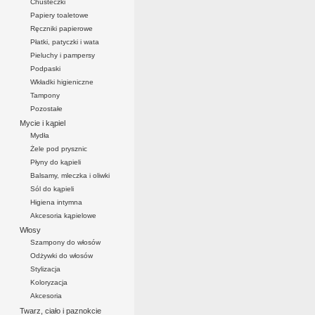
Chusteczki
Papiery toaletowe
Ręczniki papierowe
Płatki, patyczki i wata
Pieluchy i pampersy
Podpaski
Wkładki higieniczne
Tampony
Pozostałe
Mycie i kąpiel
Mydła
Żele pod prysznic
Płyny do kąpieli
Balsamy, mleczka i oliwki
Sól do kąpieli
Higiena intymna
Akcesoria kąpielowe
Włosy
Szampony do włosów
Odżywki do włosów
Stylizacja
Koloryzacja
Akcesoria
Twarz, ciało i paznokcie